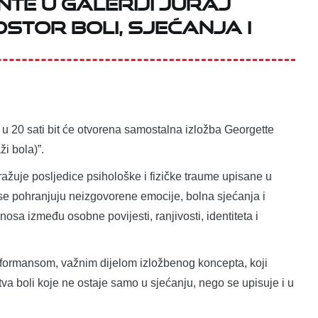
té u Galeriji Juraj
ostor boli, sjećanja i
a, u 20 sati bit će otvorena samostalna izložba Georgette
i bola)”.
tražuje posljedice psihološke i fizičke traume upisane u
m se pohranjuju neizgovorene emocije, bolna sjećanja i
dnosa između osobne povijesti, ranjivosti, identiteta i
rformansom, važnim dijelom izložbenog koncepta, koji
va boli koje ne ostaje samo u sjećanju, nego se upisuje i u