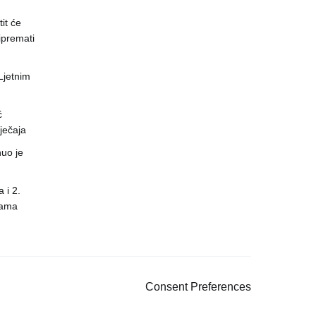
it će
ipremati
 Ljetnim
ć
ječaja
uo je
 i 2.
nama
Consent Preferences