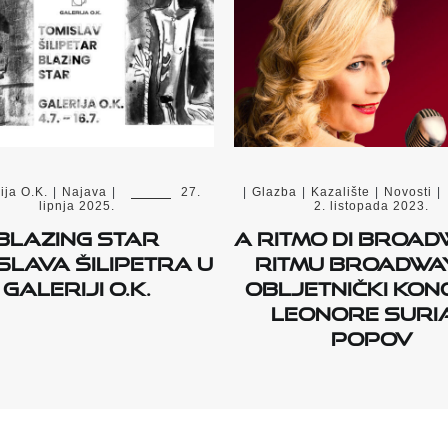
ija O.K.
|
Najava
|
27.
|
Glazba
|
Kazalište
|
Novosti
|
lipnja 2025.
2. listopada 2023.
Blazing star
A ritmo di Broad
slava Šilipetra u
ritmu Broadway
Galeriji O.K.
obljetnički kon
Leonore Suri
Popov