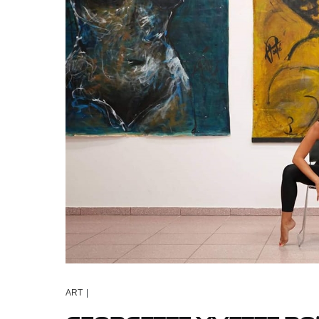
ART
|