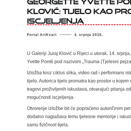
Georgette Yvette Pon
Klović: tijelo kao pr
iscjeljenja
Portal ArtKvart
4. srpnja 2026.
U Galeriji Juraj Klović u Rijeci u utorak, 14. srpnj
Yvette Ponté pod nazivom „Trauma (Tjelesni pejzaž
Izložba kroz ciklus slika, video rad i performans is
tijelo. Autorica tijelo promatra kao prostor u koje
tragovi proživljenih iskustava, otvarajući pitanja o
mogućnosti iscjeljenja.
Otvorenje izložbe bit će popraćeno autoričinim pe
dodatno naglašava temu tjelesne memorije i iskust
samu fizičnost tijela.