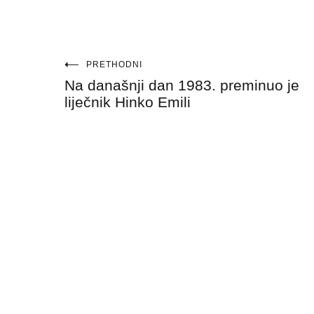
Navigacija
PRETHODNI
Na današnji dan 1983. preminuo je
objava
liječnik Hinko Emili