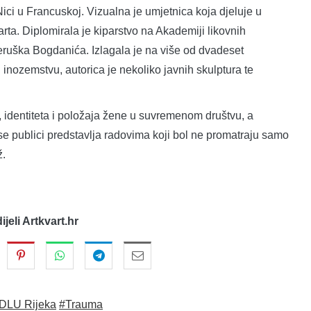
ci u Francuskoj. Vizualna je umjetnica koja djeluje u
arta. Diplomirala je kiparstvo na Akademiji likovnih
Peruška Bogdanića. Izlagala je na više od dvadeset
 inozemstvu, autorica je nekoliko javnih skulptura te
, identiteta i položaja žene u suvremenom društvu, a
 se publici predstavlja radovima koji bol ne promatraju samo
ž.
dijeli Artkvart.hr
DLU Rijeka
#Trauma