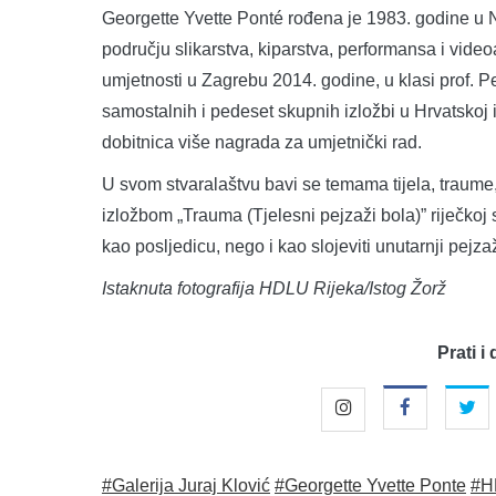
Georgette Yvette Ponté rođena je 1983. godine u Ni
području slikarstva, kiparstva, performansa i video
umjetnosti u Zagrebu 2014. godine, u klasi prof. 
samostalnih i pedeset skupnih izložbi u Hrvatskoj i
dobitnica više nagrada za umjetnički rad.
U svom stvaralaštvu bavi se temama tijela, traume
izložbom „Trauma (Tjelesni pejzaži bola)” riječkoj
kao posljedicu, nego i kao slojeviti unutarnji pejza
Istaknuta fotografija HDLU Rijeka/Istog Žorž
Prati i 
#Galerija Juraj Klović
#Georgette Yvette Ponte
#H