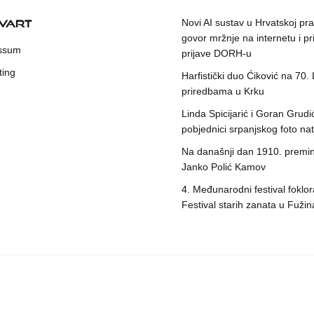
KVART
Novi AI sustav u Hrvatskoj prat
govor mržnje na internetu i pr
ssum
prijave DORH-u
ting
Harfistički duo Ćiković na 70.
priredbama u Krku
Linda Spicijarić i Goran Grudi
pobjednici srpanjskog foto nat
Na današnji dan 1910. premin
Janko Polić Kamov
4. Međunarodni festival foklora
Festival starih zanata u Fuži