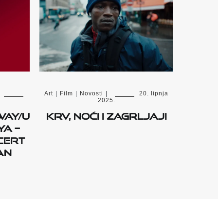
Art
|
Film
|
Novosti
|
20. lipnja
2025.
way/U
Krv, noći i zagrljaji
a –
cert
an