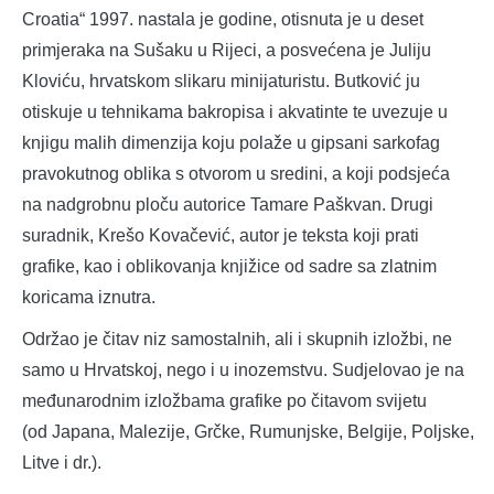
Croatia“ 1997. nastala je godine, otisnuta je u deset
primjeraka na Sušaku u Rijeci, a posvećena je Juliju
Kloviću, hrvatskom slikaru minijaturistu. Butković ju
otiskuje u tehnikama bakropisa i akvatinte te uvezuje u
knjigu malih dimenzija koju polaže u gipsani sarkofag
pravokutnog oblika s otvorom u sredini, a koji podsjeća
na nadgrobnu ploču autorice Tamare Paškvan. Drugi
suradnik, Krešo Kovačević, autor je teksta koji prati
grafike, kao i oblikovanja knjižice od sadre sa zlatnim
koricama iznutra.
Održao je čitav niz samostalnih, ali i skupnih izložbi, ne
samo u Hrvatskoj, nego i u inozemstvu. Sudjelovao je na
međunarodnim izložbama grafike po čitavom svijetu
(od Japana, Malezije, Grčke, Rumunjske, Belgije, Poljske
,
Litve i dr.).