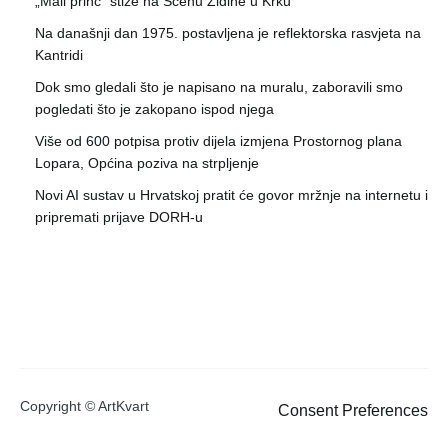
„Mali princ“ stiže na Scenu Zidine u Krku
Na današnji dan 1975. postavljena je reflektorska rasvjeta na
Kantridi
Dok smo gledali što je napisano na muralu, zaboravili smo
pogledati što je zakopano ispod njega
Više od 600 potpisa protiv dijela izmjena Prostornog plana
Lopara, Općina poziva na strpljenje
Novi AI sustav u Hrvatskoj pratit će govor mržnje na internetu i
pripremati prijave DORH-u
Copyright © ArtKvart
Consent Preferences