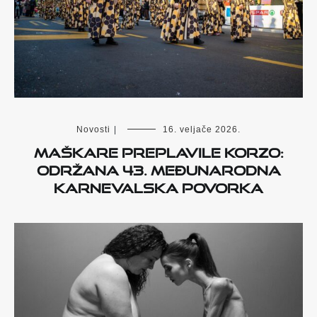
Novosti
|
16. veljače 2026.
Maškare preplavile Korzo:
održana 43. Međunarodna
karnevalska povorka