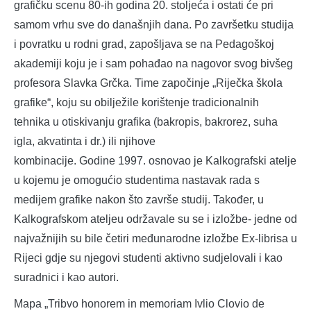
grafičku scenu 80-ih godina 20. stoljeća i ostati će pri
samom vrhu sve do današnjih dana. Po završetku studija
i povratku u rodni grad, zapošljava se na Pedagoškoj
akademiji koju je i sam pohađao na nagovor svog bivšeg
profesora Slavka Grčka. Time započinje „Riječka škola
grafike“, koju su obilježile korištenje tradicionalnih
tehnika u otiskivanju grafika (bakropis, bakrorez, suha
igla, akvatinta i dr.) ili njihove
kombinacije. Godine 1997. osnovao je Kalkografski atelje
u kojemu je omogućio studentima nastavak rada s
medijem grafike nakon što završe studij. Također, u
Kalkografskom ateljeu održavale su se i izložbe- jedne od
najvažnijih su bile četiri međunarodne izložbe Ex-librisa u
Rijeci gdje su njegovi studenti aktivno sudjelovali i kao
suradnici i kao autori.
Mapa „Tribvo honorem in memoriam Ivlio Clovio de