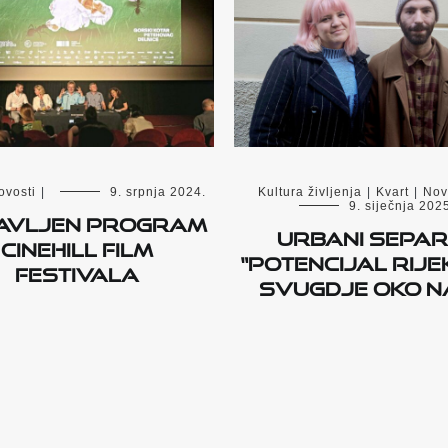
ovosti
|
9. srpnja 2024.
Kultura življenja
|
Kvart
|
Nov
9. siječnja 202
avljen program
Urbani separ
Cinehill film
“Potencijal Rije
festivala
svugdje oko n