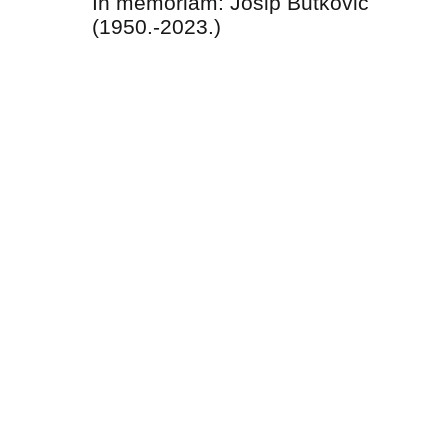
In memoriam: Josip Butković
objava
(1950.-2023.)