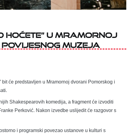
ako hoćete” u Mramornoj
 povijesnog muzeja
te” bit će predstavljen u Mramornoj dvorani Pomorskog i
ati.
đenijih Shakespearovih komedija, a fragment će izvoditi
 Franke Perković. Nakon izvedbe uslijedit će razgovor s
 prostorno i programski povezao ustanove u kulturi s