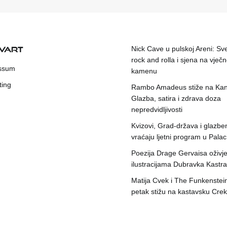
KVART
Nick Cave u pulskoj Areni: Sv
rock and rolla i sjena na vje
ssum
kamenu
ting
Rambo Amadeus stiže na Kant
Glazba, satira i zdrava doza
nepredvidljivosti
Kvizovi, Grad-država i glazbe
vraćaju ljetni program u Pala
Poezija Drage Gervaisa oživje
ilustracijama Dubravka Kastra
Matija Cvek i The Funkenstei
petak stižu na kastavsku Crek