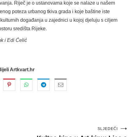
ovanja. Riječ je o ustanovama koje se nalaze u našem
nog poteza urbanog tkiva grada i koje baštine iste
ri kulturnih događanja u zajednici u kojoj djeluju s ciljem
storu središta Rijeke.
k i Edi Ćelić
dijeli Artkvart.hr
SLJEDEĆI