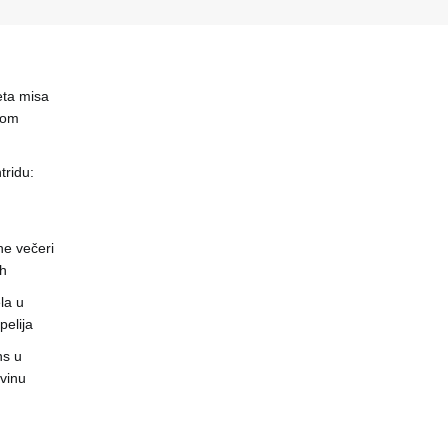
eta misa
čnom
ridu:
ne večeri
ch
la u
pelija
ns u
vinu