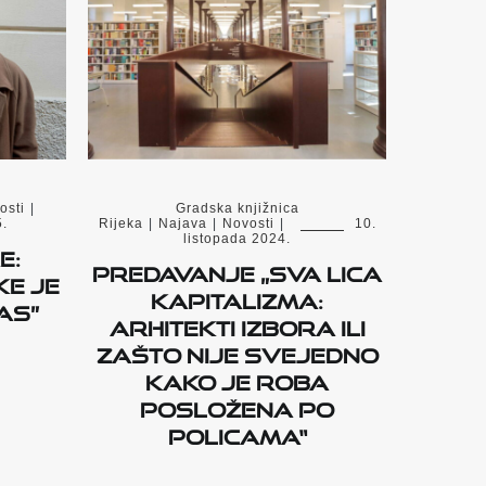
osti
|
Gradska knjižnica
5.
Rijeka
|
Najava
|
Novosti
|
10.
listopada 2024.
e:
Predavanje „Sva lica
ke je
kapitalizma:
as”
Arhitekti izbora ili
zašto nije svejedno
kako je roba
posložena po
policama“