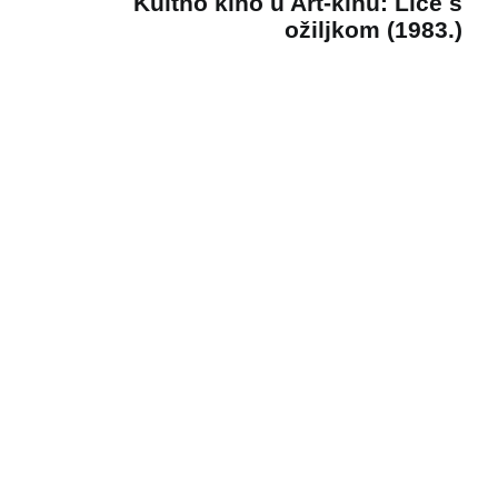
Kultno kino u Art-kinu: Lice s
ožiljkom (1983.)