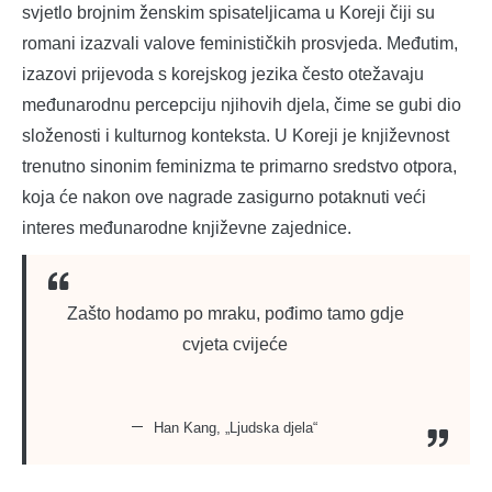
svjetlo brojnim ženskim spisateljicama u Koreji čiji su
romani izazvali valove feminističkih prosvjeda. Međutim,
izazovi prijevoda s korejskog jezika često otežavaju
međunarodnu percepciju njihovih djela, čime se gubi dio
složenosti i kulturnog konteksta. U Koreji je književnost
trenutno sinonim feminizma te primarno sredstvo otpora,
koja će nakon ove nagrade zasigurno potaknuti veći
interes međunarodne književne zajednice.
Zašto hodamo po mraku, pođimo tamo gdje
cvjeta cvijeće
Han Kang, „Ljudska djela“