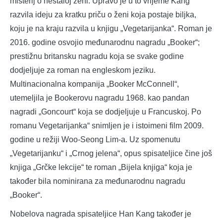
misterij o nestaloj ženi. Upravo je u to vrijeme Kang
razvila ideju za kratku priču o ženi koja postaje biljka,
koju je na kraju razvila u knjigu „Vegetarijanka“. Roman je
2016. godine osvojio međunarodnu nagradu „Booker“;
prestižnu britansku nagradu koja se svake godine
dodjeljuje za roman na engleskom jeziku.
Multinacionalna kompanija „Booker McConnell“,
utemeljila je Bookerovu nagradu 1968. kao pandan
nagradi „Goncourt“ koja se dodjeljuje u Francuskoj. Po
romanu Vegetarijanka“ snimljen je i istoimeni film 2009.
godine u režiji Woo-Seong Lim-a. Uz spomenutu
„Vegetarijanku“ i „Crnog jelena“, opus spisateljice čine još
knjiga „Grčke lekcije“ te roman „Bijela knjiga“ koja je
također bila nominirana za međunarodnu nagradu
„Booker“.
Nobelova nagrada spisateljice Han Kang također je