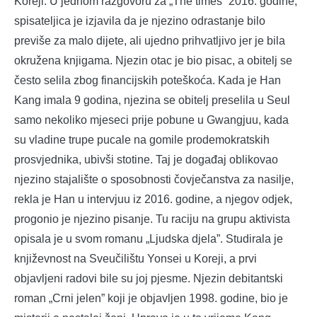
Koreji. U jednom razgovoru za „The times“ 2016. godine,
spisateljica je izjavila da je njezino odrastanje bilo
previše za malo dijete, ali ujedno prihvatljivo jer je bila
okružena knjigama. Njezin otac je bio pisac, a obitelj se
često selila zbog financijskih poteškoća. Kada je Han
Kang imala 9 godina, njezina se obitelj preselila u Seul
samo nekoliko mjeseci prije pobune u Gwangjuu, kada
su vladine trupe pucale na gomile prodemokratskih
prosvjednika, ubivši stotine. Taj je događaj oblikovao
njezino stajalište o sposobnosti čovječanstva za nasilje,
rekla je Han u intervjuu iz 2016. godine, a njegov odjek,
progonio je njezino pisanje. Tu raciju na grupu aktivista
opisala je u svom romanu „Ljudska djela”. Studirala je
književnost na Sveučilištu Yonsei u Koreji, a prvi
objavljeni radovi bile su joj pjesme. Njezin debitantski
roman „Crni jelen” koji je objavljen 1998. godine, bio je