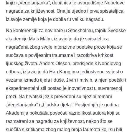
knjizi „Vegetarijanka”, dobitnica je ovogodišnje Nobelove
nagrade za književnost. Ona je ujedno i prva spisateljica
iz svoje zemlje koja je dobila tu veliku nagradu.
Na konferenciji za novinare u Stockholmu, tajnik Švedske
akademije Mats Malm, izjavio je da je spisateljica
nagrađena zbog svoje intenzivne poetske proze koja se
suočava s povijesnim traumama i razotkriva krhkost
ljudskog života. Anders Olsson, predsjednik Nobelovog
odbora, izjavio je da Han Kang ima jedinstvenu svijest o
vezama između tijela i duše, živih i mrtvih, a njen poetski i
eksperimentalni stil postao je inovativnost u suvremenoj
prozi. Na hrvatski jezik prevedeni su njezini romani
„Vegetarijanka” i „Ljudska djela”. Posljednjih je godina
Akademija pokušala povećati raznolikost autora koji su
razmatrani za nagradu za književnost, nakon što se
suočila s kritikama zbog malog broja laureata koji su bili