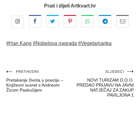
Prati i dijeli Artkvart.hr
#Han Kang
#Nobelova nagrada
#Vegetarijanka
Navigacija
PRETHODNI
SLJEDEĆI
Pretakanje života u poeziju –
NOVI TURIZAM D.O.O.
objava
Književni susret s Andreom
PREDAO PRIJAVU NA JAVNI
Žicom Paskučijem
NATJEČAJ ZA ZAKUP
PAVILJONA 1