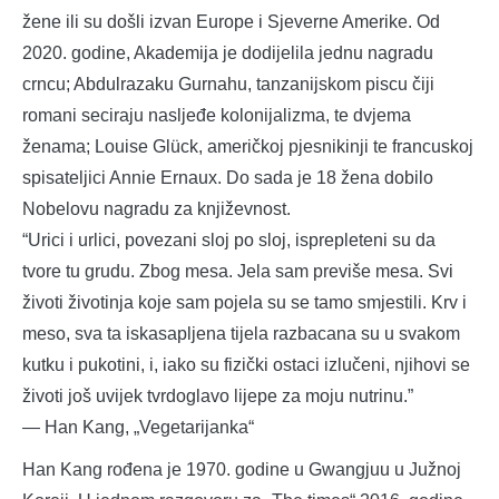
žene ili su došli izvan Europe i Sjeverne Amerike. Od
2020. godine, Akademija je dodijelila jednu nagradu
crncu; Abdulrazaku Gurnahu, tanzanijskom piscu čiji
romani seciraju nasljeđe kolonijalizma, te dvjema
ženama; Louise Glück, američkoj pjesnikinji te francuskoj
spisateljici Annie Ernaux. Do sada je 18 žena dobilo
Nobelovu nagradu za književnost.
“Urici i urlici, povezani sloj po sloj, isprepleteni su da
tvore tu grudu. Zbog mesa. Jela sam previše mesa. Svi
životi životinja koje sam pojela su se tamo smjestili. Krv i
meso, sva ta iskasapljena tijela razbacana su u svakom
kutku i pukotini, i, iako su fizički ostaci izlučeni, njihovi se
životi još uvijek tvrdoglavo lijepe za moju nutrinu.”
― Han Kang, „Vegetarijanka“
Han Kang rođena je 1970. godine u Gwangjuu u Južnoj