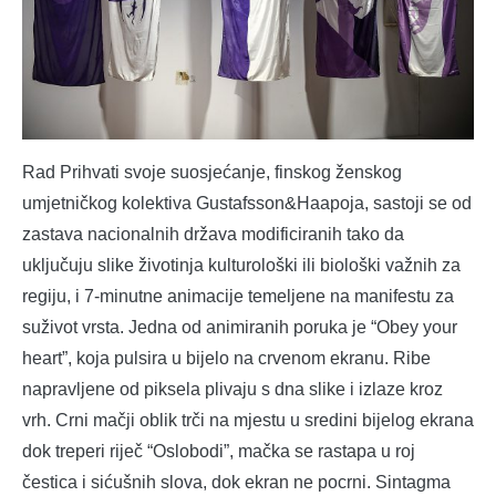
Rad Prihvati svoje suosjećanje, finskog ženskog
umjetničkog kolektiva Gustafsson&Haapoja, sastoji se od
zastava nacionalnih država modificiranih tako da
uključuju slike životinja kulturološki ili biološki važnih za
regiju, i 7-minutne animacije temeljene na manifestu za
suživot vrsta. Jedna od animiranih poruka je “Obey your
heart”, koja pulsira u bijelo na crvenom ekranu. Ribe
napravljene od piksela plivaju s dna slike i izlaze kroz
vrh. Crni mačji oblik trči na mjestu u sredini bijelog ekrana
dok treperi riječ “Oslobodi”, mačka se rastapa u roj
čestica i sićušnih slova, dok ekran ne pocrni. Sintagma