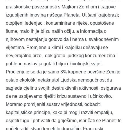
praiskonske povezanosti s Majkom Zemljom i tragove
izgubljenih imovina našega Planeta. Utišani krajobrazi;
otopljeni ledenjaci, kontaminirane rijeke, opustošene
šume, malo ih je blizu naših očiju, a informacija o
njihovom nestajanju gotovo da i nema u svakodnevnim
vijestima. Promjene u klimi i krajoliku dešavaju se
nevjerojatno brzo, dok grotlo ljudskog konzumerizma i
pohlepe nastavlja gutati biljni i životinjski svijet.
Procjenjuje se da je samo 3% kopnene površine Zemlje
ostalo ekološki netaknuto! Ljudska nemogućnost da
sagleda cjelinu svojih destruktivnih aktivnosti, osigurava
da ne uspijevamo riješiti krizu sustavno i učinkovito.
Moramo promijeniti sustav vrijednosti, odbaciti
kapitalističke principe, kako bi mogli razviti empatiju,
osjetiti tugu i prihvatiti da griješimo, ispričati se Planeti te
početi raditi stvari temeljito drugačije. Francuski