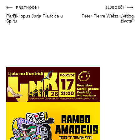
Navigacija
PRETHODNI
SLJEDEĆI
Pariški opus Jurja Plančića u
Peter Pierre Weisz: „Vrtlog
objava
Splitu
života“