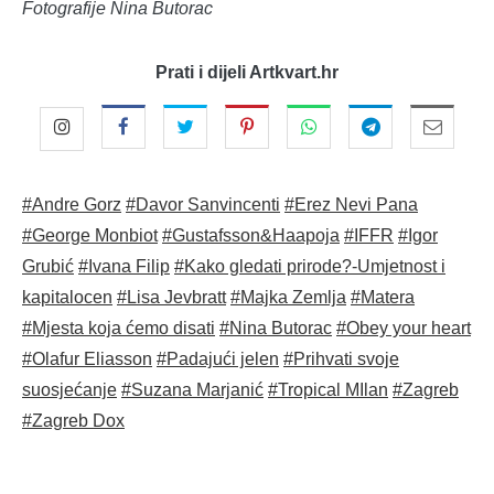
Fotografije Nina Butorac
Prati i dijeli Artkvart.hr
#Andre Gorz
#Davor Sanvincenti
#Erez Nevi Pana
#George Monbiot
#Gustafsson&Haapoja
#IFFR
#Igor
Grubić
#Ivana Filip
#Kako gledati prirode?-Umjetnost i
kapitalocen
#Lisa Jevbratt
#Majka Zemlja
#Matera
#Mjesta koja ćemo disati
#Nina Butorac
#Obey your heart
#Olafur Eliasson
#Padajući jelen
#Prihvati svoje
suosjećanje
#Suzana Marjanić
#Tropical MIlan
#Zagreb
#Zagreb Dox