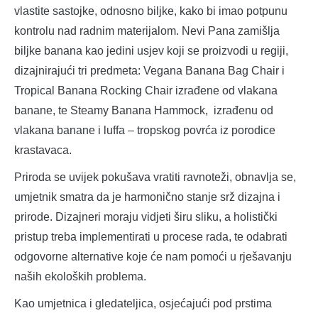
vlastite sastojke, odnosno biljke, kako bi imao potpunu
kontrolu nad radnim materijalom.
Nevi Pana zamišlja
biljke banana kao jedini usjev koji se proizvodi u regiji,
dizajnirajući tri predmeta: Vegana Banana Bag Chair i
Tropical Banana Rocking Chair izrađene od vlakana
banane, te Steamy Banana Hammock, izrađenu od
vlakana banane i luffa – tropskog povrća iz porodice
krastavaca.
Priroda se uvijek pokušava vratiti ravnoteži, obnavlja se,
umjetnik smatra da je harmonično stanje srž dizajna i
prirode. Dizajneri moraju vidjeti širu sliku, a holistički
pristup treba implementirati u procese rada, te odabrati
odgovorne alternative koje će nam pomoći u rješavanju
naših ekoloških problema.
Kao umjetnica i gledateljica, osjećajući pod prstima