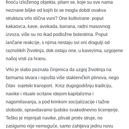
finoću izloženog objekta, pitam se, koje su sve nama
neznane biljke od kojih bi se mogla dobiti ovakva
struktura vrlo slična vuni? One kultivirane poput
kakaovca, kave, avokada, banana, radni masovnog
izvoza, više su no ikad podložne bolestima. Poput
lančane reakcije, s njima nestaju svi oni dragulji od
raznolikih životinja, dok ostaju one, u kavezima, uzgojene
našoj vrsti za hranu.
Vrlo je slabo poznata činjenica da uzgoj životinja na
farmama stvara i ispušta više stakleničkih plinova, nego
čitav svjetski transport. Kroz dugogodišnju tradiciju,
navike i rituale ocrtane idejom kapitalizma i
nagomilavanja, a pod krinkom socijalizacije i lažne
slobode, opravdavamo ljudsko svakodnevno licemjerje.
Teško je mijenjati navike, plivati protiv struje, no
zasigurno nije nemoguće, samo zahtjeva jednu novu