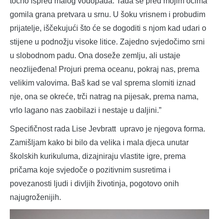
točno ispred malog vodopada. Tada se pred mojim očima
gomila grana pretvara u srnu. U šoku vrisnem i probudim
prijatelje, iščekujući što će se dogoditi s njom kad udari o
stijene u podnožju visoke litice. Zajedno svjedočimo srni
u slobodnom padu. Ona doseže zemlju, ali ustaje
neozlijeđena! Projuri prema oceanu, pokraj nas, prema
velikim valovima. Baš kad se val sprema slomiti iznad
nje, ona se okreće, trči natrag na pijesak, prema nama,
vrlo lagano nas zaobilazi i nestaje u daljini.”
Specifičnost rada Lise Jevbratt upravo je njegova forma.
Zamišljam kako bi bilo da velika i mala djeca unutar
školskih kurikuluma, dizajniraju vlastite igre, prema
pričama koje svjedoče o pozitivnim susretima i
povezanosti ljudi i divljih životinja, pogotovo onih
najugroženijih.