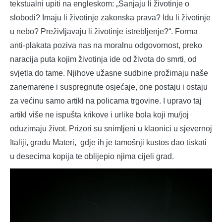
tekstualni upiti na engleskom: „Sanjaju li životinje o
slobodi? Imaju li životinje zakonska prava? Idu li životinje
u nebo? Preživljavaju li životinje istrebljenje?“. Forma
anti-plakata poziva nas na moralnu odgovornost, preko
naracija puta kojim životinja ide od života do smrti, od
svjetla do tame. Njihove užasne sudbine prožimaju naše
zanemarene i suspregnute osjećaje, one postaju i ostaju
za većinu samo artikl na policama trgovine. I upravo taj
artikl više ne ispušta krikove i urlike bola koji mu/joj
oduzimaju život. Prizori su snimljeni u klaonici u sjevernoj
Italiji, gradu Materi, gdje ih je tamošnji kustos dao tiskati
u desecima kopija te oblijepio njima cijeli grad.