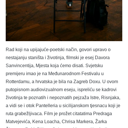
Rad koji na upijajuće-poetski način, govori upravo o
nestajanju staništa i životinja, filmski je esej Davora
Sanvincentija, Mjesta koja ćemo disati. Svjetsku
premijeru imao je na Međunarodnom Festivalu u
Rotterdamu, a hrvatska je bila na Zagreb Doxu. U ovom
putopisnom audiovizualnom eseju, ispreliću se kadrovi
životinja te poznatih i nepoznatih pejzaža Istre, Risnjaka,
a vidi se i otok Pantelleria u sicilijanskom tjesnacu koji je
ruta grabežljivaca. Film je prožet citatatima Predraga
Matvejevića, Kena Loacha, Chrisa Markera, Žarka