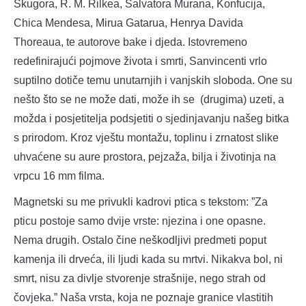
Škugora, R. M. Rilkea, Salvatora Murana, Konfucija,
Chica Mendesa, Mirua Gatarua, Henrya Davida
Thoreaua, te autorove bake i djeda. Istovremeno
redefinirajući pojmove života i smrti, Sanvincenti vrlo
suptilno dotiče temu unutarnjih i vanjskih sloboda. One su
nešto što se ne može dati, može ih se (drugima) uzeti, a
možda i posjetitelja podsjetiti o sjedinjavanju našeg bitka
s prirodom. Kroz vještu montažu, toplinu i zrnatost slike
uhvaćene su aure prostora, pejzaža, bilja i životinja na
vrpcu 16 mm filma.
Magnetski su me privukli kadrovi ptica s tekstom: ”Za
pticu postoje samo dvije vrste: njezina i one opasne.
Nema drugih. Ostalo čine neškodljivi predmeti poput
kamenja ili drveća, ili ljudi kada su mrtvi. Nikakva bol, ni
smrt, nisu za divlje stvorenje strašnije, nego strah od
čovjeka.” Naša vrsta, koja ne poznaje granice vlastitih