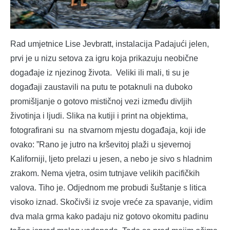
Rad umjetnice Lise Jevbratt, instalacija Padajući jelen,
prvi je u nizu setova za igru koja prikazuju neobične
događaje iz njezinog života. Veliki ili mali, ti su je
događaji zaustavili na putu te potaknuli na duboko
promišljanje o gotovo mističnoj vezi između divljih
životinja i ljudi. Slika na kutiji i print na objektima,
fotografirani su na stvarnom mjestu događaja, koji ide
ovako: ”Rano je jutro na krševitoj plaži u sjevernoj
Kaliforniji, ljeto prelazi u jesen, a nebo je sivo s hladnim
zrakom. Nema vjetra, osim tutnjave velikih pacifičkih
valova. Tiho je. Odjednom me probudi šuštanje s litica
visoko iznad. Skočivši iz svoje vreće za spavanje, vidim
dva mala grma kako padaju niz gotovo okomitu padinu