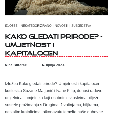
IZLOŽBE
|
NEKATEGORIZIRANO
|
NOVOSTI
|
SUSJEDSTVA
Kako gledati prirode? -
Umjetnost i
kapitalocen
Nina Butorac
6. lipnja 2023.
Izložba Kako gledati prirode?-Umjetnost i
kapitalocen
,
kustosica Suzane Marjanić i Ivane Filip, donosi radove
umjetnica i umjetnika koji osobnim iskustvima bilježe
susrete prožimanja s Drugima; životinjama, biljkama,
nestalim krajolicima, otkopavaju temelje naše duhovne,