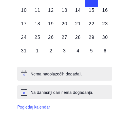
DOGAĐAJI,
DOGAĐAJI,
DOGAĐAJI,
DOGAĐAJI,
DOGAĐAJI,
DOGAĐAJI,
DOGAĐAJI
0
0
0
0
0
0
0
10
11
12
13
14
15
16
DOGAĐAJI,
DOGAĐAJI,
DOGAĐAJI,
DOGAĐAJI,
DOGAĐAJI,
DOGAĐAJI,
DOGAĐAJI
0
0
0
0
0
0
0
17
18
19
20
21
22
23
DOGAĐAJI,
DOGAĐAJI,
DOGAĐAJI,
DOGAĐAJI,
DOGAĐAJI,
DOGAĐAJI,
DOGAĐAJI
0
0
0
0
0
0
0
24
25
26
27
28
29
30
DOGAĐAJI,
DOGAĐAJI,
DOGAĐAJI,
DOGAĐAJI,
DOGAĐAJI,
DOGAĐAJI,
DOGAĐAJI
0
0
0
0
0
0
0
31
1
2
3
4
5
6
DOGAĐAJI,
DOGAĐAJI,
DOGAĐAJI,
DOGAĐAJI,
DOGAĐAJI,
DOGAĐAJI,
DOGAĐAJI
Nema nadolazećih događaji.
Na današnji dan nema događanja.
Pogledaj kalendar