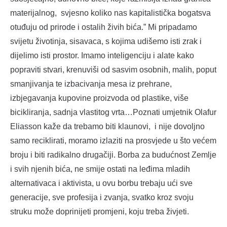
materijalnog, svjesno koliko nas kapitalistička bogatsva
otuđuju od prirode i ostalih živih bića.” Mi pripadamo
svijetu životinja, sisavaca, s kojima udišemo isti zrak i
dijelimo isti prostor. Imamo inteligenciju i alate kako
popraviti stvari, krenuviši od sasvim osobnih, malih, poput
smanjivanja te izbacivanja mesa iz prehrane,
izbjegavanja kupovine proizvoda od plastike, više
bicikliranja, sadnja vlastitog vrta…Poznati umjetnik Olafur
Eliasson kaže da trebamo biti klaunovi, i nije dovoljno
samo reciklirati, moramo izlaziti na prosvjede u što većem
broju i biti radikalno drugačiji. Borba za budućnost Zemlje
i svih njenih bića, ne smije ostati na leđima mladih
alternativaca i aktivista, u ovu borbu trebaju ući sve
generacije, sve profesija i zvanja, svatko kroz svoju
struku može doprinijeti promjeni, koju treba živjeti.