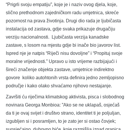
“Prigrli svoju empatiju”, koje je i naziv ovog djela, koje,
slično prethodnom zajedničkom radu umjetnica, skreće
pozornost na prava životinja. Drugi dio rada je ljubičasta
instalacija od zastava, gdje svaka prikazuje drugačiju
verziju nacionalnosti. Ljubičasta verzija kanadske
zastave, s losom na mjestu gdje bi inače bio javorov list.
Ispred nje je natpis “Riječi nisu dovoljne” i “Propituj svoje
moralne vrijednosti.” Upravo u isto vrijeme razbijajući i
šireći značenje objekta zastave, umjetnice indirektno
govore koliko autohtonih vrsta definira jedno zemljopisno
područje i kako olako shvaćamo njihovo nestajanje.
Završiti ću riječima klimatskog aktivista, pisca i slobodnog
novinara Georga Monbioa: ”Ako se ne uklapaš, osjećaš
da ti je ovaj svijet i društvo strano, identitet ti je poljuljan,
izgubljen si i posramljen, to je zato jer si ostao čovjek;
suosjećajno, duhovno biće, koje razmišlja iznad granica