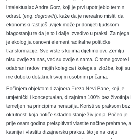
intelektualac Andre Gorz, koji je prvi upotrijebio termin
odrast, (eng.
degrowth
), kaže da je nerealno misliti da
ekonomski rast još uvijek može pridonijeti ljudskom
blagostanju te da je to i dalje izvedivo u praksi. Za njega
je ekologija osnovni element radikalne političke
transformacije. Sve vrste s kojima dijelimo ovu Zemlju
nisu ovdje za nas, već su ovdje s nama. O tome govore i
odabrani radovi mojih kolegica i kolega s izložbe, koji su
me duboko dotaknuli svojim osobnim pričama.
Počinjem objektom dizajnera Ereza Nevi Pane, koji je
umjetnički i konceptualan, dizajniran 100% bez životinja i
temeljen na principima nenasilja. Koristi se praksom bez
okrutnosti koja potiče skladno stanje življenja. Počeo je
prije osam godina preispitivati vlastite načine prehrane, a
kasnije i vlastitu dizajnersku praksu, što je na kraju