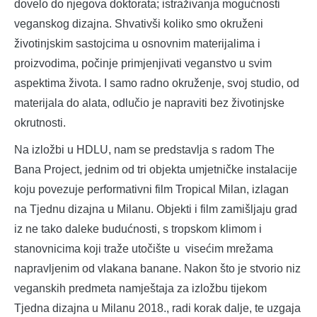
dovelo do njegova doktorata; istraživanja mogućnosti
veganskog dizajna. Shvativši koliko smo okruženi
životinjskim sastojcima u osnovnim materijalima i
proizvodima, počinje primjenjivati veganstvo u svim
aspektima života. I samo radno okruženje, svoj studio, od
materijala do alata, odlučio je napraviti bez životinjske
okrutnosti.
Na izložbi u HDLU, nam se predstavlja s radom The
Bana Project, jednim od tri objekta umjetničke instalacije
koju povezuje performativni film Tropical Milan, izlagan
na Tjednu dizajna u Milanu. Objekti i film zamišljaju grad
iz ne tako daleke budućnosti, s tropskom klimom i
stanovnicima koji traže utočište u visećim mrežama
napravljenim od vlakana banane. Nakon što je stvorio niz
veganskih predmeta namještaja za izložbu tijekom
Tjedna dizajna u Milanu 2018., radi korak dalje, te uzgaja