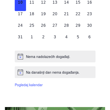
0
0
0
0
0
0
0
10
11
12
13
14
15
16
DOGAĐAJI,
DOGAĐAJI,
DOGAĐAJI,
DOGAĐAJI,
DOGAĐAJI,
DOGAĐAJI,
DOGAĐAJI
0
0
0
0
0
0
0
17
18
19
20
21
22
23
DOGAĐAJI,
DOGAĐAJI,
DOGAĐAJI,
DOGAĐAJI,
DOGAĐAJI,
DOGAĐAJI,
DOGAĐAJI
0
0
0
0
0
0
0
24
25
26
27
28
29
30
DOGAĐAJI,
DOGAĐAJI,
DOGAĐAJI,
DOGAĐAJI,
DOGAĐAJI,
DOGAĐAJI,
DOGAĐAJI
0
0
0
0
0
0
0
31
1
2
3
4
5
6
DOGAĐAJI,
DOGAĐAJI,
DOGAĐAJI,
DOGAĐAJI,
DOGAĐAJI,
DOGAĐAJI,
DOGAĐAJI
Nema nadolazećih događaji.
Na današnji dan nema događanja.
Pogledaj kalendar