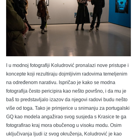
I u modnoj fotografiji Koludrović pronalazi nove pristupe i
koncepte koji rezultiraju dojmljivim radovima temeljenim
na određenom narativu. Ispričao je kako se modna
fotografija često pericipira kao nešto površno, i da mu je
baš to predstavljalo izazov da njegovi radovi budu nešto
više od toga. Tako je primjerice u snimanju za portugalski
GQ kao modela angažirao svog susjeda s Krasice te ga
fotografirao kraj mora obučenog u visoku modu. Osim
uključivanja ljudi iz svog okruženja, Koludrović je kao