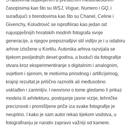
časopisima kao što su
WSJ, Vogue, Numero i GQ
, i
surađujući s brendovima kao što su Chanel, Celine i
Givenchy, Koludrović se isprofilirao kao jedan od
najuspješnijih hrvatskih modnih fotografa svoje
generacije, a njegov prepoznatljivi stil vidljiv je i u odabiru
arhive izložene u Kortilu. Autorska arhiva razvijala se
tijekom posljednjih deset godina, a budući da fotografije
stvara kroz eksperimentiranje s digitalnim i analognim,
svjetlom i sjenom, te motivima prirodnog i artificijelnog,
krajnji rezultat je prilično raznolik ali međusobno
usklađen i zanimljiv. I neovisno o tome gledamo li prikaz
modela ili arhitekturu, postojanje jasne vizije, tehničke
preciznosti i promišljene priče iza svake fotografije je
neupitno. I kako je sam autor rekao tijekom vodstva, u
fotografiranju je narativ zapravo važniji od kamere.