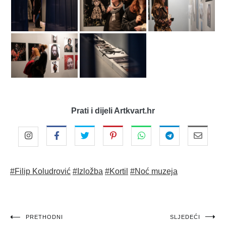
Prati i dijeli Artkvart.hr
#Filip Koludrović
#Izložba
#Kortil
#Noć muzeja
Navigacija
PRETHODNI
SLJEDEĆI