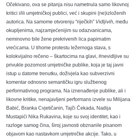
Očekivano, ova se pitanja nisu nametnula samo likovnoj
kritici i/ili umjetničkoj publici, već i skupini (ne)izloženih
autorica. Na samome otvorenju “riječkih”
Vidljivih
, među
okupljenima, najzamjećenijim su odazvanicama,
neminovno bile žene prekrivenih lica papirnatim
vrećicama. U tihome protestu ležernoga stava, s
kolokvijalno rečeno – škartocima na glavi, #nevidljive su
privukle pozornost umjetničke publike, koja je taj javni
istup u datome trenutku, doživjela kao subverzivni
komentar odnosno semantičku igru službenog
performativnog programa. Na iznenađenje publike, ali i
likovne kritike, nenajavljeni performans izvele su Milijana
Babić, Branka Cvjetičanin, Tajči Čekada, Nadija
Mustapići Nika Rukavina, koje su svoj identitet, kao i
razloge samog čina, široj javnosti obznanile pisanom
objavom kao nastavkom umjetničke akcije. Tako, u