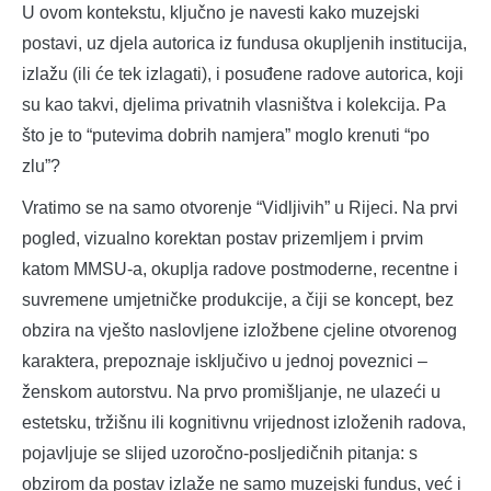
U ovom kontekstu, ključno je navesti kako muzejski
postavi, uz djela autorica iz fundusa okupljenih institucija,
izlažu (ili će tek izlagati), i posuđene radove autorica, koji
su kao takvi, djelima privatnih vlasništva i kolekcija. Pa
što je to “putevima dobrih namjera” moglo krenuti “po
zlu”?
Vratimo se na samo otvorenje “Vidljivih” u Rijeci. Na prvi
pogled, vizualno korektan postav prizemljem i prvim
katom MMSU-a, okuplja radove postmoderne, recentne i
suvremene umjetničke produkcije, a čiji se koncept, bez
obzira na vješto naslovljene izložbene cjeline otvorenog
karaktera, prepoznaje isključivo u jednoj poveznici –
ženskom autorstvu. Na prvo promišljanje, ne ulazeći u
estetsku, tržišnu ili kognitivnu vrijednost izloženih radova,
pojavljuje se slijed uzoročno-posljedičnih pitanja: s
obzirom da postav izlaže ne samo muzejski fundus, već i