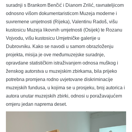
suradnji s Brankom Benčić i Dianom Zrilić, ravnateljicom
odnosno višom dokumentaristicom Muzeja moderne i
suvremene umjetnosti (Rijeka), Valentinu Radoš, višu
kustosicu Muzeja likovnih umjetnosti (Osijek) te Rozanu
Vojvodu, višu kustosicu Umjetničke galerije u
Dubrovniku. Kako se navodi u samom obrazloženju
projekta, misija je ove međumuzejske suradnje,
opravdane statističkim istraživanjem odnosa muškog i
ženskog autorstva u muzejskim zbirkama, bila prijeko
potrebna promjena rodno uvjetovane diskriminacije
muzejskih fundusa, u kojima se u prosjeku, broj autorica i
autora unutar muzejskih zbirki, odnosi u poražavajućem
omjeru jedan naprema deset.