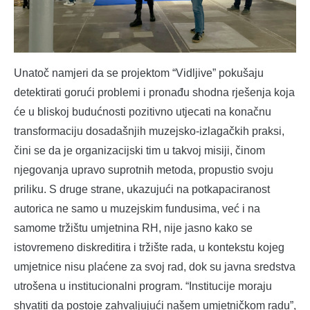
Unatoč namjeri da se projektom “Vidljive” pokušaju
detektirati gorući problemi i pronađu shodna rješenja koja
će u bliskoj budućnosti pozitivno utjecati na konačnu
transformaciju dosadašnjih muzejsko-izlagačkih praksi,
čini se da je organizacijski tim u takvoj misiji, činom
njegovanja upravo suprotnih metoda, propustio svoju
priliku. S druge strane, ukazujući na potkapaciranost
autorica ne samo u muzejskim fundusima, već i na
samome tržištu umjetnina RH, nije jasno kako se
istovremeno diskreditira i tržište rada, u kontekstu kojeg
umjetnice nisu plaćene za svoj rad, dok su javna sredstva
utrošena u institucionalni program. “Institucije moraju
shvatiti da postoje zahvaljujući našem umjetničkom radu”,