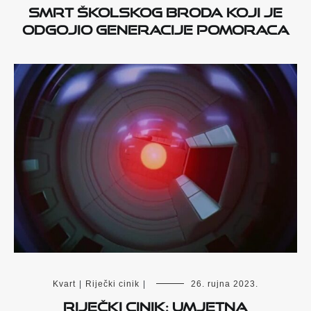
smrt školskog broda koji je
odgojio generacije pomoraca
Kvart
|
Riječki cinik
|
26. rujna 2023.
RIJEČKI CINIK: UMJETNA