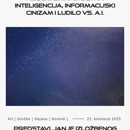
INTELIGENCIJA, INFORMACIJSKI
CINIZAM I LUDILO VS. A.I.
Art
|
Izložbe
|
Najava
|
Novosti
|
22. kolovoza 2025.
Predstavljanje izložbenog