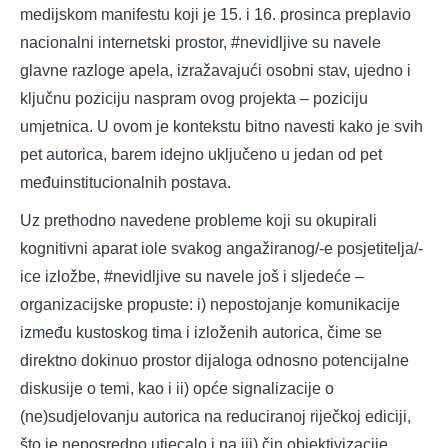
medijskom manifestu koji je 15. i 16. prosinca preplavio
nacionalni internetski prostor, #nevidljive su navele
glavne razloge apela, izražavajući osobni stav, ujedno i
ključnu poziciju naspram ovog projekta – poziciju
umjetnica. U ovom je kontekstu bitno navesti kako je svih
pet autorica, barem idejno uključeno u jedan od pet
međuinstitucionalnih postava.
Uz prethodno navedene probleme koji su okupirali
kognitivni aparat iole svakog angažiranog/-e posjetitelja/-
ice izložbe, #nevidljive su navele još i sljedeće –
organizacijske propuste: i) nepostojanje komunikacije
između kustoskog tima i izloženih autorica, čime se
direktno dokinuo prostor dijaloga odnosno potencijalne
diskusije o temi, kao i ii) opće signalizacije o
(ne)sudjelovanju autorica na reduciranoj riječkoj ediciji,
što je neposredno utjecalo i na iii) čin objektivizacije