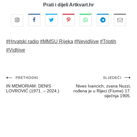
Prati i dijeli Artkvart.hr
#Hrvatski radio
#MMSU Rijeka
#Nevidljive
#Triptih
#Vidljive
Navigacija
PRETHODNI
SLJEDEĆI
IN MEMORIAM: DENIS
Nives Ivancich, zvana Nuzzi,
objava
LOVROVIĆ (1971. – 2024.)
rođena je u Rijeci (Fiume) 17.
siječnja 1905.