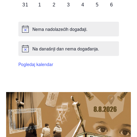
0
0
0
0
0
0
0
31
1
2
3
4
5
6
DOGAĐAJI,
DOGAĐAJI,
DOGAĐAJI,
DOGAĐAJI,
DOGAĐAJI,
DOGAĐAJI,
DOGAĐAJI
Nema nadolazećih događaji.
Na današnji dan nema događanja.
Pogledaj kalendar