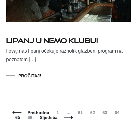
Lipanj u Nemo Klubu!
I ovaj nas lipanj očekuje raznolik glazbeni program na
poznatom […]
PROČITAJ!
Posts
Page
Page
Page
Page
Page
Prethodna
1
…
61
62
63
64
Navigation
Page
Page
65
66
Sljedeća