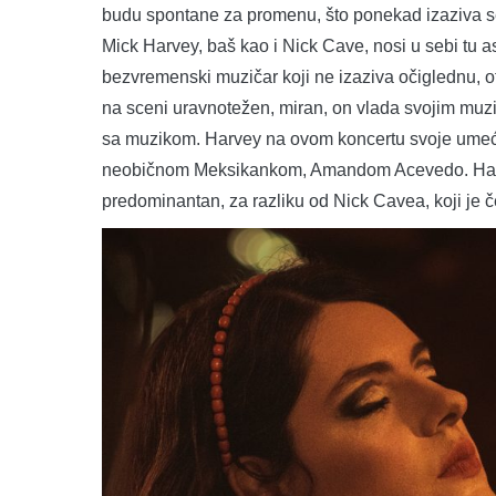
budu spontane za promenu, što ponekad izaziva sek
Mick Harvey, baš kao i Nick Cave, nosi u sebi tu a
bezvremenski muzičar koji ne izaziva očiglednu, o
na sceni uravnotežen, miran, on vlada svojim muz
sa muzikom. Harvey na ovom koncertu svoje umeć
neobičnom Meksikankom, Amandom Acevedo. Harvey 
predominantan, za razliku od Nick Cavea, koji je