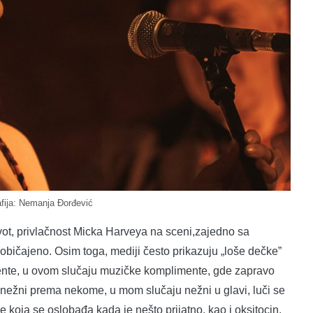
afija: Nemanja Đorđević
 život, privlačnost Micka Harveya na sceni,zajedno sa
bičajeno. Osim toga, mediji često prikazuju „loše dečke”
nte, u ovom slučaju muzičke komplimente, gde zapravo
 nežni prema nekome, u mom slučaju nežni u glavi, luči se
 koja se oslobađa kada je nešto prijatno, kao i oksitocin,