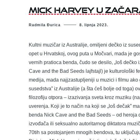
Mick Harvey u zača
Radmila Đurica
8. lipnja 2023.
Kultni muzičar iz Australije, omiljeni dečko iz sus
opet u Hrvatskoj, ovog puta u Močvari, mada je go
vernih pratioca benda, čudo se desilo, „loš dečko i
Cave and the Bad Seeds lajfstajl) je kulturološki 
medija, mada najjzastupljeniji u muzici i filmu a
susedstva” iz Australije (a šta ćeš bolje od toga) 
filozofiju otpora – izazivanja sveta kroz muziku (
uverenja. Koji je to način na koji se „loš dečak” 
benda Nick Cave and the Bad Seeds – od heroja d
izvođača ili seksualno autoritarnog diktatora muzi
70tih sa postojanjem mnogih bendova, tu uključujuć