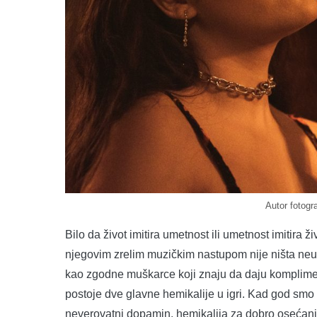
Autor fotogr
Bilo da život imitira umetnost ili umetnost imitira
njegovim zrelim muzičkim nastupom nije ništa neuo
kao zgodne muškarce koji znaju da daju komplime
postoje dve glavne hemikalije u igri. Kad god smo
neverovatni dopamin, hemikalija za dobro osećanje