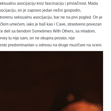
sualnu asocijaciju kroz fascinaciju i privlačnost. Mada
socijaciju, on je zapravo jedan nežni gospodin,
tvorenu seksualnu asocijaciju, bar ne na prvi pogled. On je
ičkim umećem, iako je baš kao i Cave, strastveno povezan
e deli sa bendom Sometimes With Others, sa mladom,
tu nije sam, on ne okupira prostor, nije
 često predominantan u odnosu na druge muzičare na sceni.