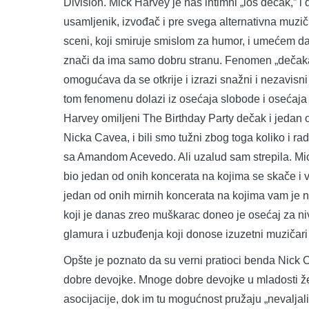
Division. Mick Harvey je naš intimni „loš dečak,” i 
usamljenik, izvođač i pre svega alternativna muzič
sceni, koji smiruje smislom za humor, i umećem da
znači da ima samo dobru stranu. Fenomen „dečak
omogućava da se otkrije i izrazi snažni i nezavis
tom fenomenu dolazi iz osećaja slobode i osećaja
Harvey omiljeni The Birthday Party dečak i jedan
Nicka Cavea, i bili smo tužni zbog toga koliko i r
sa Amandom Acevedo. Ali uzalud sam strepila. Mick
bio jedan od onih koncerata na kojima se skače i vri
jedan od onih mirnih koncerata na kojima vam je 
koji je danas zreo muškarac doneo je osećaj za niv
glamura i uzbuđenja koji donose izuzetni muzičari
Opšte je poznato da su verni pratioci benda Nick
dobre devojke. Mnoge dobre devojke u mladosti žele
asocijacije, dok im tu mogućnost pružaju „nevaljali