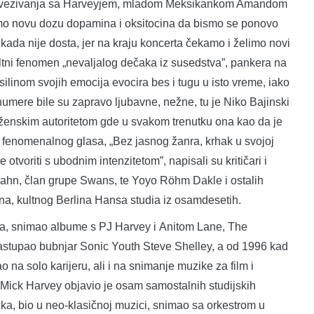
 povezivanja sa Harveyjem, mladom Meksikankom Amandom
mo novu dozu dopamina i oksitocina da bismo se ponovo
kada nije dosta, jer na kraju koncerta čekamo i želimo novi
ultni fenomen „nevaljalog dečaka iz susedstva”, pankera na
silinom svojih emocija evocira bes i tugu u isto vreme, iako
umere bile su zapravo ljubavne, nežne, tu je Niko Bajinski
enskim autoritetom gde u svakom trenutku ona kao da je
r fenomenalnog glasa, „Bez jasnog žanra, krhak u svojoj
otvoriti s ubodnim intenzitetom”, napisali su kritičari i
 Kahn, član grupe Swans, te Yoyo Röhm Dakle i ostalih
na, kultnog Berlina Hansa studia iz osamdesetih.
na, snimao albume s PJ Harvey i Anitom Lane, The
astupao bubnjar Sonic Youth Steve Shelley, a od 1996 kad
na solo karijeru, ali i na snimanje muzike za film i
 Mick Harvey objavio je osam samostalnih studijskih
cka, bio u neo-klasičnoj muzici, snimao sa orkestrom u