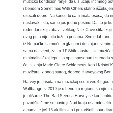
muzičko kondicioniranje, da u slučaju intimnog
i bendom Sometimes With Others stalno iščekuje
osećali dobro. Na koncertu sam imala osećaj da ni
nastavak, i da, samo još jednu pesmu. Da, to je k
rođendanskoj zabavi, velikog Nick Cave stila, koji 
ovog puta nije bilo tužnih pesama. Sve odabrane n
iz Nemačke sa moćnim glasom i dostojanstvenim ž
sama na sceni, zatim J.P.Shilo australijski muziča
minimalističkoj lepoti, a opet sposoban iznenada se 
čelistikinja Marie Claire Schlameus, kao i Kristof
muzičara iz onog starog, dobrog Harveyovog Berli
Harvey je prisutan na muzičkoj sceni već 45 godi
Wallbangers. 2019 je u bendu u regionu sa njim n
je otišao iz The Bad Seedsa Harvey se koncentrirao 
pozorište čime se bavio još od kraja osamdesetih.
albuma te još 15-ak filmskih i pozorišnih soundtra