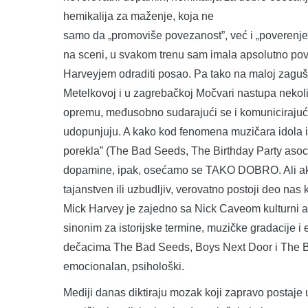
hemikalija za maženje, koja ne
samo da „promoviše povezanost”, već i „poverenj
na sceni, u svakom trenu sam imala apsolutno pov
Harveyjem odraditi posao. Pa tako na maloj zaguš
Metelkovoj i u zagrebačkoj Močvari nastupa nekolik
opremu, međusobno sudarajući se i komunicirajući 
udopunjuju. A kako kod fenomena muzičara idola i
porekla” (The Bad Seeds, The Birthday Party asocij
dopamine, ipak, osećamo se TAKO DOBRO. Ali ak
tajanstven ili uzbudljiv, verovatno postoji deo nas
Mick Harvey je zajedno sa Nick Caveom kulturni arhet
sinonim za istorijske termine, muzičke gradacije i e
dečacima The Bad Seeds, Boys Next Door i The Bir
emocionalan, psihološki.
Mediji danas diktiraju mozak koji zapravo postaj