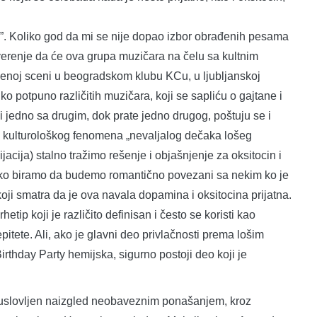
e”. Koliko god da mi se nije dopao izbor obrađenih pesama
erenje da će ova grupa muzičara na čelu sa kultnim
enoj sceni u beogradskom klubu KCu, u ljubljanskoj
o potpuno različitih muzičara, koji se sapliću o gajtane i
jedno sa drugim, dok prate jedno drugog, poštuju se i
 kulturološkog fenomena „nevaljalog dečaka lošeg
acija) stalno tražimo rešenje i objašnjenje za oksitocin i
o biramo da budemo romantično povezani sa nekim ko je
 koji smatra da je ova navala dopamina i oksitocina prijatna.
ip koji je različito definisan i često se koristi kao
pitete. Ali, ako je glavni deo privlačnosti prema lošim
thday Party hemijska, sigurno postoji deo koji je
e uslovljen naizgled neobaveznim ponašanjem, kroz