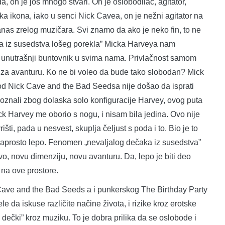
da, on je još mnogo stvari. On je oslobodilac, agitator,
ka ikona, iako u senci Nick Cavea, on je nežni agitator na
nas zrelog muzičara. Svi znamo da ako je neko fin, to ne
a iz susedstva lošeg porekla” Micka Harveya nam
ni unutrašnji buntovnik u svima nama. Privlačnost samom
 za avanturu. Ko ne bi voleo da bude tako slobodan? Mick
 od Nick Cave and the Bad Seedsa nije došao da isprati
adoznali zbog dolaska solo konfiguracije Harvey, ovog puta
 Harvey me oborio s nogu, i nisam bila jedina. Ovo nije
šti, pada u nesvest, skuplja čeljust s poda i to. Bio je to
naprosto lepo. Fenomen „nevaljalog dečaka iz susedstva”
o, novu dimenziju, novu avanturu. Da, lepo je biti deo
 na ove prostore.
 Cave and the Bad Seeds a i punkerskog The Birthday Party
 da iskuse različite načine života, i rizike kroz erotske
 dečki” kroz muziku. To je dobra prilika da se oslobode i