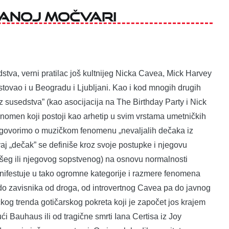
ranoj Močvari
edstva, verni pratilac još kultnijeg Nicka Cavea, Mick Harvey
stovao i u Beogradu i Ljubljani. Kao i kod mnogih drugih
z susedstva” (kao asocijacija na The Birthday Party i Nick
fenomen koji postoji kao arhetip u svim vrstama umetničkih
ko govorimo o muzičkom fenomenu „nevaljalih dečaka iz
ovaj „dečak” se definiše kroz svoje postupke i njegovu
našeg ili njegovog sopstvenog) na osnovu normalnosti
manifestuje u tako ogromne kategorije i razmere fenomena
o zavisnika od droga, od introvertnog Cavea pa do javnog
čkog trenda gotičarskog pokreta koji je započet jos krajem
i Bauhaus ili od tragične smrti Iana Certisa iz Joy