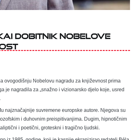
i dobitnik Nobelove
nost
da ovogodišnju Nobelovu nagradu za književnost prima
 je nagradila za „snažno i vizionarsko djelo koje, usred
.
eđu najznačajnije suvremene europske autore. Njegova su
ilozofskim i duhovnim preispitivanjima. Dugim, hipnotičnim
ptični i poetični, groteskni i tragično ljudski.
 iz 1985. godine, koji je kasnije ekranizirao redatelj Béla