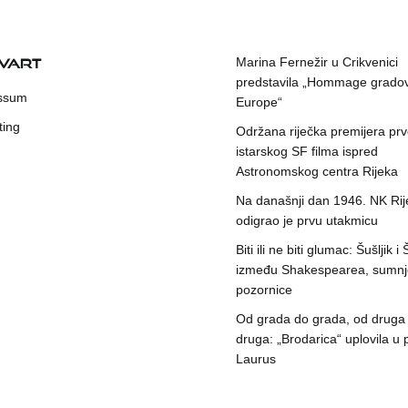
KVART
Marina Fernežir u Crikvenici
predstavila „Hommage grado
ssum
Europe“
ting
Održana riječka premijera pr
istarskog SF filma ispred
Astronomskog centra Rijeka
Na današnji dan 1946. NK Rij
odigrao je prvu utakmicu
Biti ili ne biti glumac: Šušljik i
između Shakespearea, sumnje
pozornice
Od grada do grada, od druga
druga: „Brodarica“ uplovila u 
Laurus