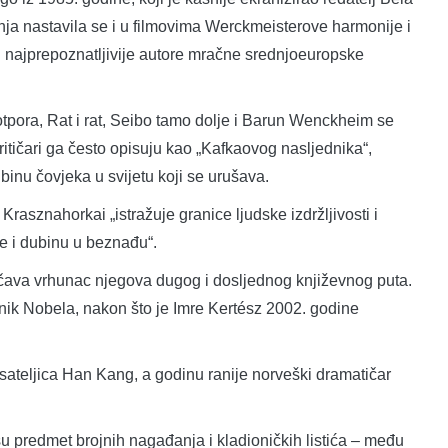
ja nastavila se i u filmovima Werckmeisterove harmonije i
đu najprepoznatljivije autore mračne srednjoeuropske
otpora, Rat i rat, Seibo tamo dolje i Barun Wenckheim se
itičari ga često opisuju kao „Kafkaovog nasljednika“,
binu čovjeka u svijetu koji se urušava.
rasznahorkai „istražuje granice ljudske izdržljivosti i
ce i dubinu u beznađu“.
ava vrhunac njegova dugog i dosljednog književnog puta.
nik Nobela, nakon što je Imre Kertész 2002. godine
sateljica Han Kang, a godinu ranije norveški dramatičar
u predmet brojnih nagađanja i kladioničkih listića – među