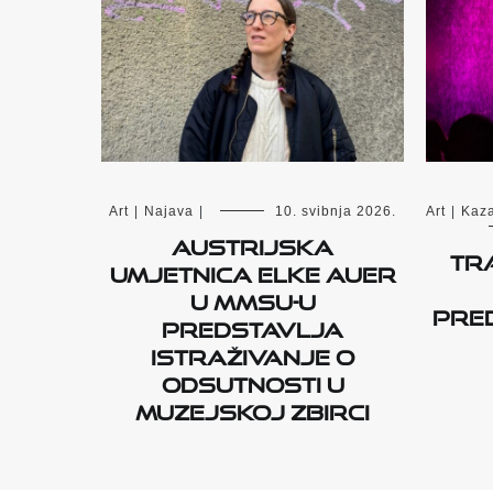
Art
|
Najava
|
10. svibnja 2026.
Art
|
Kaza
Austrijska
TR
umjetnica Elke Auer
u MMSU-u
pred
predstavlja
istraživanje o
odsutnosti u
muzejskoj zbirci