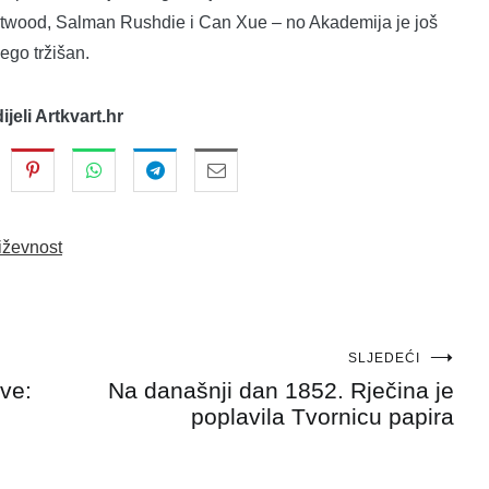
Atwood, Salman Rushdie i Can Xue – no Akademija je još
ego tržišan.
dijeli Artkvart.hr
iževnost
SLJEDEĆI
ove:
Na današnji dan 1852. Rječina je
poplavila Tvornicu papira