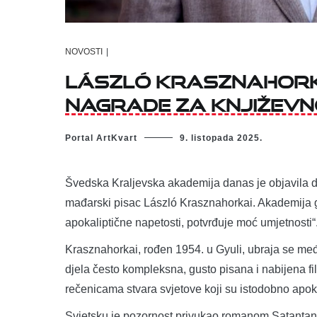
NOVOSTI
|
László Krasznahorka
nagrade za književ
Portal ArtKvart
9. listopada 2025.
Švedska Kraljevska akademija danas je objavila 
mađarski pisac László Krasznahorkai. Akademija ga
apokaliptične napetosti, potvrđuje moć umjetnosti“
Krasznahorkai, rođen 1954. u Gyuli, ubraja se m
djela često kompleksna, gusto pisana i nabijena f
rečenicama stvara svjetove koji su istodobno apokali
Svjetsku je pozornost privukao romanom Satantango