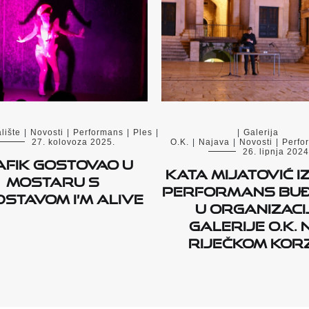
lište
|
Novosti
|
Performans
|
Ples
|
|
Galerija
27. kolovoza 2025.
O.K.
|
Najava
|
Novosti
|
Perfo
26. lipnja 2024
AFIK gostovao u
Kata Mijatović i
Mostaru s
performans Buđ
stavom I’m Alive
u organizacij
Galerije O.K. 
riječkom Kor