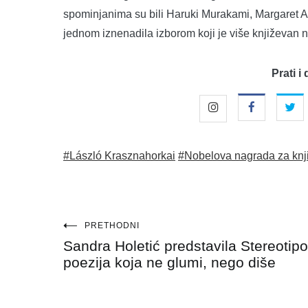
spominjanima su bili Haruki Murakami, Margaret 
jednom iznenadila izborom koji je više književan n
Prati i 
#László Krasznahorkai
#Nobelova nagrada za knj
Navigacija
PRETHODNI
Sandra Holetić predstavila Stereotip
objava
poezija koja ne glumi, nego diše