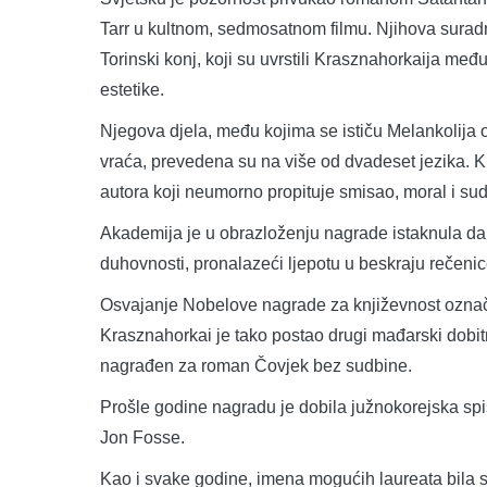
Tarr u kultnom, sedmosatnom filmu. Njihova suradn
Torinski konj, koji su uvrstili Krasznahorkaija me
estetike.
Njegova djela, među kojima se ističu Melankolija 
vraća, prevedena su na više od dvadeset jezika. Kr
autora koji neumorno propituje smisao, moral i sud
Akademija je u obrazloženju nagrade istaknula da K
duhovnosti, pronalazeći ljepotu u beskraju rečeni
Osvajanje Nobelove nagrade za književnost označ
Krasznahorkai je tako postao drugi mađarski dobit
nagrađen za roman Čovjek bez sudbine.
Prošle godine nagradu je dobila južnokorejska spi
Jon Fosse.
Kao i svake godine, imena mogućih laureata bila s