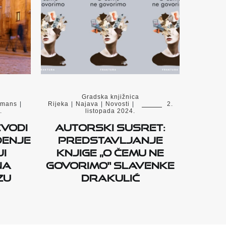
Gradska knjižnica
rmans
|
Rijeka
|
Najava
|
Novosti
|
2.
.
listopada 2024.
zvodi
AUTORSKI SUSRET:
enje
PREDSTAVLJANJE
i
KNJIGE „O ČEMU NE
na
GOVORIMO“ SLAVENKE
zu
DRAKULIĆ