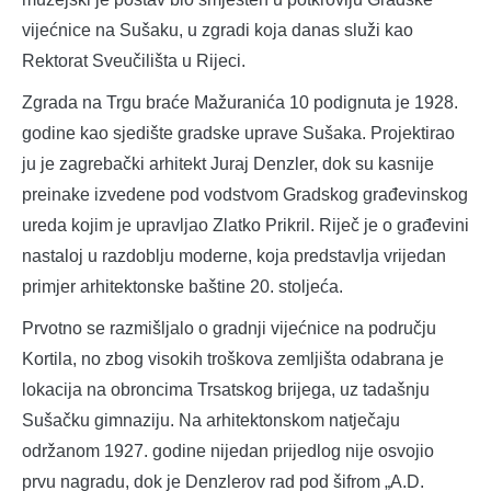
vijećnice na Sušaku, u zgradi koja danas služi kao
Rektorat Sveučilišta u Rijeci.
Zgrada na Trgu braće Mažuranića 10 podignuta je 1928.
godine kao sjedište gradske uprave Sušaka. Projektirao
ju je zagrebački arhitekt Juraj Denzler, dok su kasnije
preinake izvedene pod vodstvom Gradskog građevinskog
ureda kojim je upravljao Zlatko Prikril. Riječ je o građevini
nastaloj u razdoblju moderne, koja predstavlja vrijedan
primjer arhitektonske baštine 20. stoljeća.
Prvotno se razmišljalo o gradnji vijećnice na području
Kortila, no zbog visokih troškova zemljišta odabrana je
lokacija na obroncima Trsatskog brijega, uz tadašnju
Sušačku gimnaziju. Na arhitektonskom natječaju
održanom 1927. godine nijedan prijedlog nije osvojio
prvu nagradu, dok je Denzlerov rad pod šifrom „A.D.