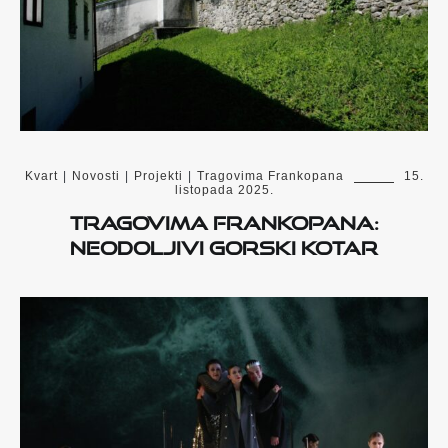
Kvart
|
Novosti
|
Projekti
|
Tragovima Frankopana
15.
listopada 2025.
Tragovima Frankopana:
Neodoljivi Gorski kotar