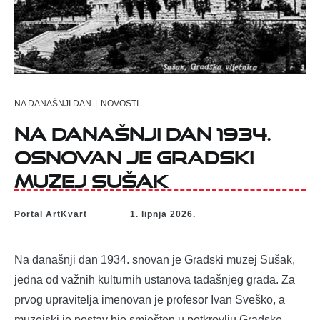
NA DANAŠNJI DAN
|
NOVOSTI
Na današnji dan 1934.
osnovan je Gradski
muzej Sušak
Portal ArtKvart
1. lipnja 2026.
Na današnji dan 1934. snovan je Gradski muzej Sušak,
jedna od važnih kulturnih ustanova tadašnjeg grada. Za
prvog upravitelja imenovan je profesor Ivan Sveško, a
muzejski je postav bio smješten u potkrovlju Gradske