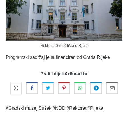
Rektorat Sveučilišta u Rijeci
Programski sadržaj je sufinanciran od Grada Rijeke
Prati i dijeli Artkvart.hr
#Gradski muzej Sušak
#NDD
#Rektorat
#Rijeka