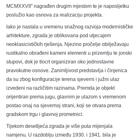
MCMXXVII” nagrađen drugim mjestom te je naposljetku
poslužio kao osnova za realizaciju projekta.
Iako je nastala u vremenu snažnog razvoja modernističke
arhitekture, zgrada je oblikovana pod utjecajem
neoklasicističkih rješenja. Njezino pročelje obilježavaju
rustikalno obrađeni kameni elementi u prizemlju te jonski
stupovi, dok je tlocrt organiziran oko jednostavne
pravokutne osnove. Zanimljivost predstavlja i činjenica
da su zbog konfiguracije terena sjeverni i južni ulaz
izvedeni na različitim razinama. Premda je objekt
orijentiran prema jugu, glavnim je ulazom s vremenom
postao onaj na sjevernoj strani, koji se otvara prema
gradskom trgu i glavnoj prometnici.
Tijekom desetljeća zgrada je više puta mijenjala
namjenu. U razdoblju između 1930. i 1941. bila je