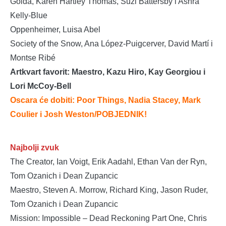
Golda, Karen Hartley Thomas, Suzi Battersby i Ashra
Kelly-Blue
Oppenheimer, Luisa Abel
Society of the Snow, Ana López-Puigcerver, David Martí i
Montse Ribé
Artkvart favorit: Maestro, Kazu Hiro, Kay Georgiou i
Lori McCoy-Bell
Oscara će dobiti: Poor Things, Nadia Stacey, Mark
Coulier i Josh Weston
/POBJEDNIK!
Najbolji zvuk
The Creator, Ian Voigt, Erik Aadahl, Ethan Van der Ryn,
Tom Ozanich i Dean Zupancic
Maestro, Steven A. Morrow, Richard King, Jason Ruder,
Tom Ozanich i Dean Zupancic
Mission: Impossible – Dead Reckoning Part One, Chris