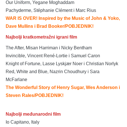
Our Uniform, Yegane Moghaddam
Pachyderme, Stéphanie Clément i Marc Rius
WAR IS OVER! Inspired by the Music of John & Yoko,
Dave Mullins i Brad Booker/POBJEDNIK!
Najbolji kratkometražni igrani film
The After, Misan Harriman i Nicky Bentham
Invincible, Vincent René-Lortie i Samuel Caron
Knight of Fortune, Lasse Lyskjær Noer i Christian Norlyk
Red, White and Blue, Nazrin Choudhury i Sara
McFarlane
The Wonderful Story of Henry Sugar, Wes Anderson i
Steven Rales/POBJEDNIK!
Najbolji međunarodni film
Io Capitano, Italy