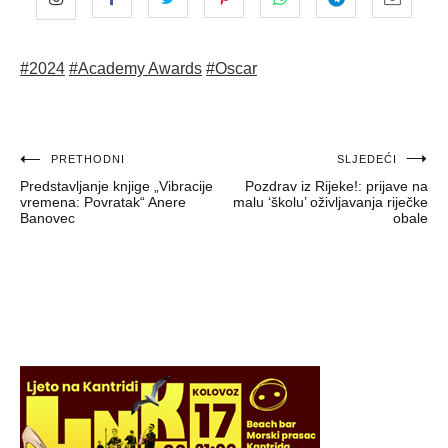
#2024
#Academy Awards
#Oscar
Navigacija
PRETHODNI
SLJEDEĆI
Predstavljanje knjige „Vibracije
Pozdrav iz Rijeke!: prijave na
objava
vremena: Povratak“ Anere
malu ‘školu’ oživljavanja riječke
Banovec
obale