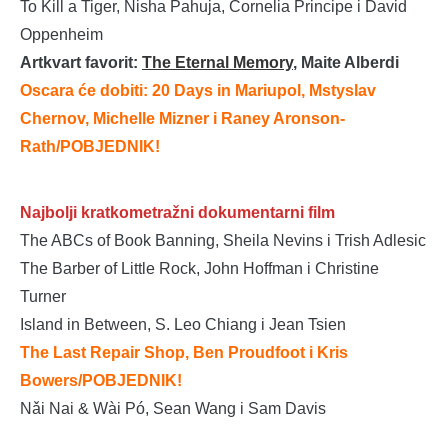
To Kill a Tiger, Nisha Pahuja, Cornelia Principe i David
Oppenheim
Artkvart favorit:
The Eternal Memory
, Maite Alberdi
Oscara će dobiti: 20 Days in Mariupol, Mstyslav
Chernov, Michelle Mizner i Raney Aronson-
Rath
/POBJEDNIK!
Najbolji kratkometražni dokumentarni film
The ABCs of Book Banning, Sheila Nevins i Trish Adlesic
The Barber of Little Rock, John Hoffman i Christine
Turner
Island in Between, S. Leo Chiang i Jean Tsien
The Last Repair Shop, Ben Proudfoot i Kris
Bowers/POBJEDNIK!
Nǎi Nai & Wài Pó, Sean Wang i Sam Davis