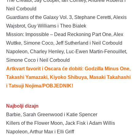
The Creator, Jay Cooper, Ian Comley, Andrew Roberts i
Neil Corbould
Guardians of the Galaxy Vol. 3, Stephane Ceretti, Alexis
Wajsbrot, Guy Williams i Theo Bialek
Mission: Impossible – Dead Reckoning Part One, Alex
Wuttke, Simone Coco, Jeff Sutherland i Neil Corbould
Napoleon, Charley Henley, Luc-Ewen Martin-Fenouillet,
Simone Coco i Neil Corbould
Artkvart favorit i Oscara će dobiti: Godzilla Minus One,
Takashi Yamazaki, Kiyoko Shibuya, Masaki Takahashi
i Tatsuji Nojima
/
POBJEDNIK!
Najbolji dizajn
Barbie, Sarah Greenwood i Katie Spencer
Killers of the Flower Moon, Jack Fisk i Adam Willis
Napoleon, Arthur Max i Elli Griff