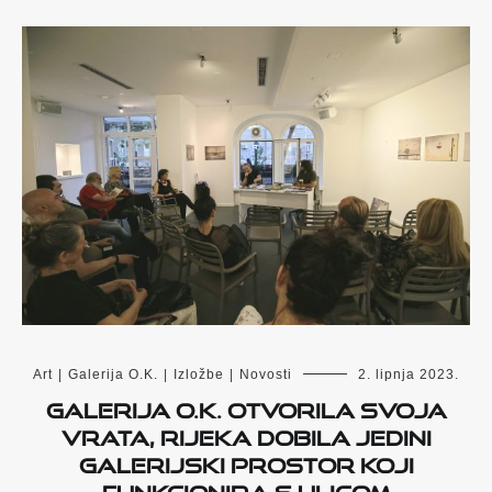
Art
|
Galerija O.K.
|
Izložbe
|
Novosti
2. lipnja 2023.
Galerija O.K. otvorila svoja
vrata, Rijeka dobila jedini
galerijski prostor koji
funkcionira s ulicom