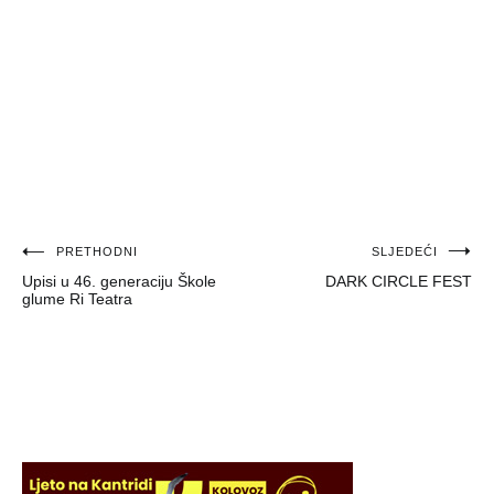
Navigacija
PRETHODNI
SLJEDEĆI
Upisi u 46. generaciju Škole
DARK CIRCLE FEST
objava
glume Ri Teatra