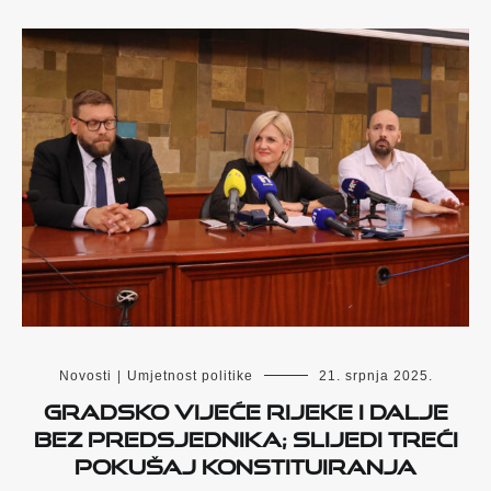
Novosti
|
Umjetnost politike
21. srpnja 2025.
Gradsko vijeće Rijeke i dalje
bez predsjednika; slijedi treći
pokušaj konstituiranja