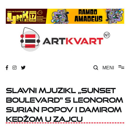
Skip
to
content
Umjetnost, kultura i društvena zbivanja
ArtKvart
MENI
Slavni mjuzikl „Sunset
Boulevard“ s Leonorom
Surian Popov i Damirom
Kedžom u Zajcu