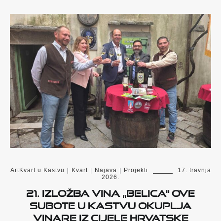
ArtKvart u Kastvu
|
Kvart
|
Najava
|
Projekti
17. travnja
2026.
21. Izložba vina „Belica“ ove
subote u Kastvu okuplja
vinare iz cijele Hrvatske