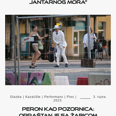
Jantarnog mora”
Glazba
|
Kazalište
|
Performans
|
Ples
|
3. rujna
2023.
Peron kao pozornica:
opraštanje sa Žabicom