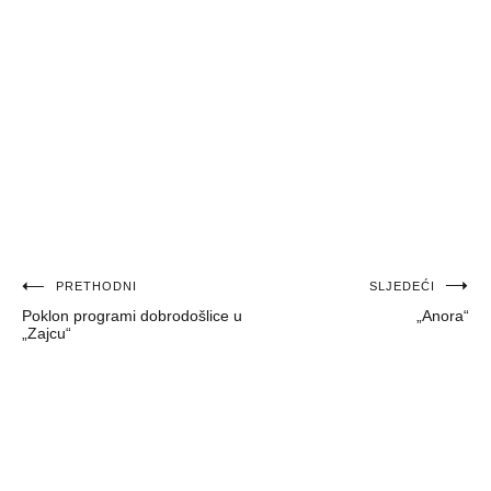
Navigacija
PRETHODNI
SLJEDEĆI
Poklon programi dobrodošlice u
„Anora“
objava
„Zajcu“