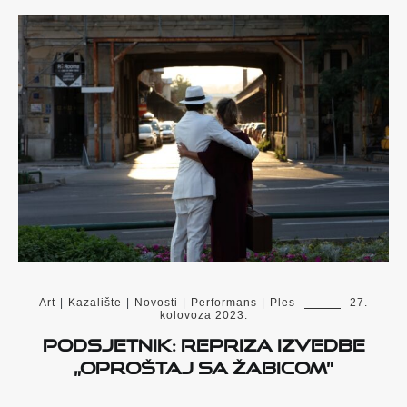
Art
|
Kazalište
|
Novosti
|
Performans
|
Ples
27.
kolovoza 2023.
Podsjetnik: Repriza izvedbe
„Oproštaj sa Žabicom”