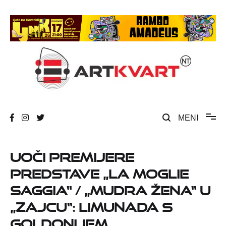
Skip
to
content
Umjetnost, kultura i društvena zbivanja
ArtKvart
MENI
Uoči premijere
predstave „La moglie
saggia“ / „Mudra žena“ u
„Zajcu“: Limunada s
Goldonijem