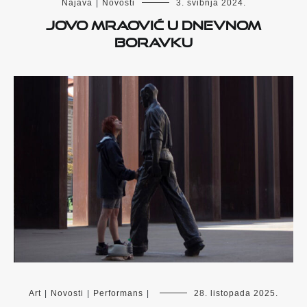
Najava
|
Novosti
3. svibnja 2024.
Jovo Mraović u Dnevnom
boravku
Art
|
Novosti
|
Performans
|
28. listopada 2025.