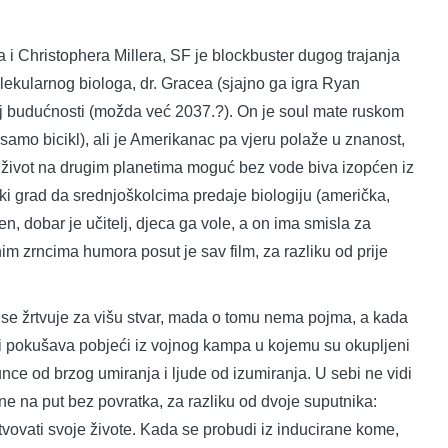
rda i Christophera Millera, SF je blockbuster dugog trajanja
ekularnog biologa, dr. Gracea (sjajno ga igra Ryan
oj budućnosti (možda već 2037.?). On je soul mate ruskom
 samo bicikl), ali je Amerikanac pa vjeru polaže u znanost,
je život na drugim planetima moguć bez vode biva izopćen iz
ki grad da srednjoškolcima predaje biologiju (američka,
, dobar je učitelj, djeca ga vole, a on ima smisla za
nim zrncima humora posut je sav film, za razliku od prije
 se žrtvuje za višu stvar, mada o tomu nema pojma, a kada
 i pokušava pobjeći iz vojnog kampa u kojemu su okupljeni
unce od brzog umiranja i ljude od izumiranja. U sebi ne vidi
ene na put bez povratka, za razliku od dvoje suputnika:
tvovati svoje živote. Kada se probudi iz inducirane kome,