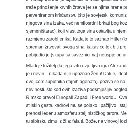
traže prinošenje krvnih žrtava jer se njima hrane p
pervertiranom kršćanstvu (što je sovjetski komuni
njegova sina Izaka, već nemilosrdni brkati bog kozi
sjemeništarac), koji vlastitoga sina ostavlja u n
razmjenu zarobljenika. Kada je to saznao Hitler (koj
spreman žrtvovati svoga sina, kakav će tek biti pre
pobijedio je (skupa sa saveznicima) neuspjelog um
Mladi je tužitelj (kojega vrlo uvjerljivo igra Alexa
je i nevin – nikada nije upoznao ženu! Dakle, idea
dvojicom suputnika (tajnih agenata), poziva se na
nevinosti, što kod ovih izaziva podsmješljiv pogled
Rimsko pravo! Europa!! Zapad!!! Free world… Ovaj f
stilskih gesta, kadrovi mu se polako i pažljivo list
prenosi ledenu atmosferu staljinističkog terora. M
tu sibirsku zimu iz žila: fala ti, Bože, na vinovoj lo