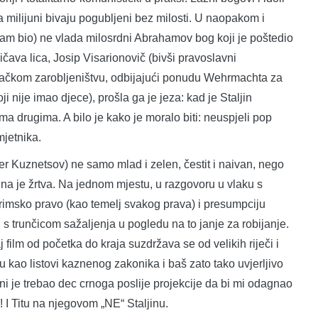
a milijuni bivaju pogubljeni bez milosti. U naopakom i
zam bio) ne vlada milosrdni Abrahamov bog koji je poštedio
čava lica, Josip Visarionovič (bivši pravoslavni
jemačkom zarobljeništvu, odbijajući ponudu Wehrmachta za
i nije imao djece), prošla ga je jeza: kad je Staljin
ma drugima. A bilo je kako je moralo biti: neuspjeli pop
jetnika.
nder Kuznetsov) ne samo mlad i zelen, čestit i naivan, nego
lna je žrtva. Na jednom mjestu, u razgovoru u vlaku s
 rimsko pravo (kao temelj svakog prava) i presumpciju
 s trunčicom sažaljenja u pogledu na to janje za robijanje.
ilm od početka do kraja suzdržava se od velikih riječi i
aju kao listovi kaznenog zakonika i baš zato tako uvjerljivo
eni je trebao dec crnoga poslije projekcije da bi mi odagnao
zi! I Titu na njegovom „NE“ Staljinu.