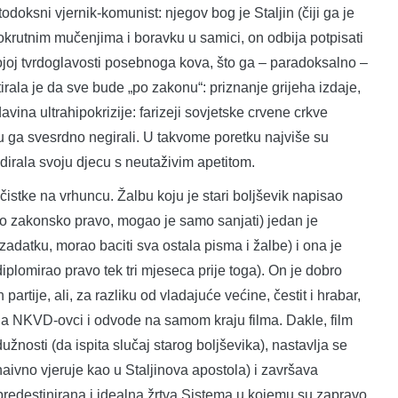
odoksni vjernik-komunist: njegov bog je Staljin (čiji ga je
krutnim mučenjima i boravku u samici, on odbija potpisati
svojoj tvrdoglavosti posebnoga kova, što ga – paradoksalno –
stirala je da sve bude „po zakonu“: priznanje grijeha izdaje,
adavina ultrahipokrizije: farizeji sovjetske crvene crkve
u ga svesrdno negirali. U takvome poretku najviše su
ždirala svoju djecu s neutaživim apetitom.
istke na vrhuncu. Žalbu koju je stari boljševik napisao
 imao zakonsko pravo, mogao je samo sanjati) jedan je
zadatku, morao baciti sva ostala pisma i žalbe) i ona je
diplomirao pravo tek tri mjeseca prije toga). On je dobro
partije, ali, za razliku od vladajuće većine, čestit i hrabar,
 ga NKVD-ovci i odvode na samom kraju filma. Dakle, film
nosti (da ispita slučaj starog boljševika), nastavlja se
aivno vjeruje kao u Staljinova apostola) i završava
 predestinirana i idealna žrtva Sistema u kojemu su zapravo