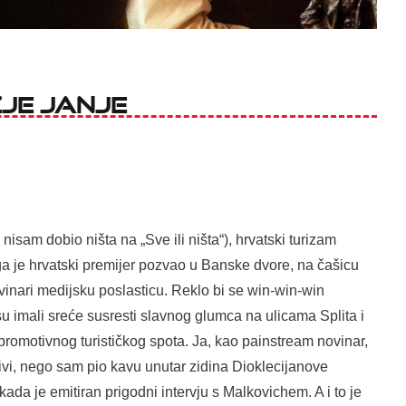
ŽJE JANJE
nisam dobio ništa na „Sve ili ništa“), hrvatski turizam
a je hrvatski premijer pozvao u Banske dvore, na čašicu
vinari medijsku poslasticu. Reklo bi se win-win-win
i su imali sreće susresti slavnog glumca na ulicama Splita i
promotivnog turističkog spota. Ja, kao painstream novinar,
ivi, nego sam pio kavu unutar zidina Dioklecijanove
kada je emitiran prigodni intervju s Malkovichem. A i to je