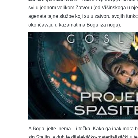
svi u jednom velikom Zatvoru (od Višinskoga u nj
agenata tajne službe koji su u zatvoru svojih funkci
okončavaju u kazamatima Bogu iza nogu).
A Boga, jelte, nema – i točka. Kako ga ipak mora bi
sin Staljin, a duh je dijalektičko-materijalistički u t