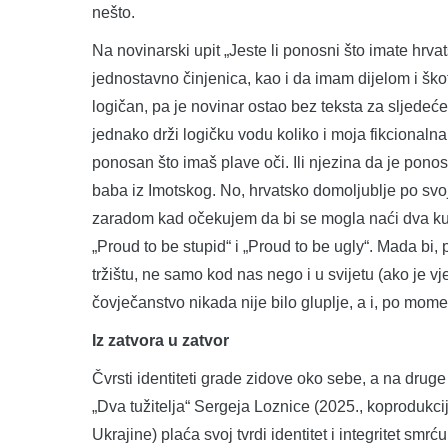
nešto.
Na novinarski upit „Jeste li ponosni što imate hrva
jednostavno činjenica, kao i da imam dijelom i škots
logičan, pa je novinar ostao bez teksta za sljedeć
jednako drži logičku vodu koliko i moja fikcionalna
ponosan što imaš plave oči. Ili njezina da je pono
baba iz Imotskog. No, hrvatsko domoljublje po svoj
zaradom kad očekujem da bi se mogla naći dva ku
„Proud to be stupid“ i „Proud to be ugly“. Mada bi
tržištu, ne samo kod nas nego i u svijetu (ako je 
čovječanstvo nikada nije bilo gluplje, a i, po mome
Iz zatvora u zatvor
Čvrsti identiteti grade zidove oko sebe, a na druge 
„Dva tužitelja“ Sergeja Loznice (2025., koproduk
Ukrajine) plaća svoj tvrdi identitet i integritet s