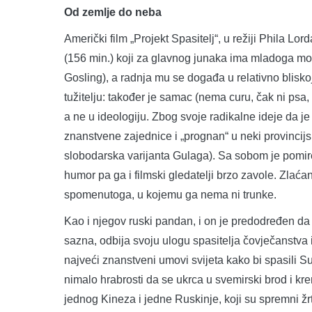
Od zemlje do neba
Američki film „Projekt Spasitelj“, u režiji Phila Lo
(156 min.) koji za glavnog junaka ima mladoga mol
Gosling), a radnja mu se događa u relativno blisk
tužitelju: također je samac (nema curu, čak ni psa,
a ne u ideologiju. Zbog svoje radikalne ideje da 
znanstvene zajednice i „prognan“ u neki provincijs
slobodarska varijanta Gulaga). Sa sobom je pomiren
humor pa ga i filmski gledatelji brzo zavole. Zlaća
spomenutoga, u kojemu ga nema ni trunke.
Kao i njegov ruski pandan, i on je predodređen da
sazna, odbija svoju ulogu spasitelja čovječanstva
najveći znanstveni umovi svijeta kako bi spasili S
nimalo hrabrosti da se ukrca u svemirski brod i kr
jednog Kineza i jedne Ruskinje, koji su spremni žr