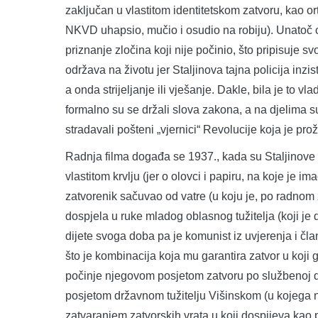
zaključan u vlastitom identitetskom zatvoru, kao ort
NKVD uhapsio, mučio i osudio na robiju). Unatoč o
priznanje zločina koji nije počinio, što pripisuje 
održava na životu jer Staljinova tajna policija inzi
a onda strijeljanje ili vješanje. Dakle, bila je to vl
formalno su se držali slova zakona, a na djelima s
stradavali pošteni „vjernici“ Revolucije koja je pro
Radnja filma događa se 1937., kada su Staljinove č
vlastitom krvlju (jer o olovci i papiru, na koje je
zatvorenik sačuvao od vatre (u koju je, po radnom 
dospjela u ruke mladog oblasnog tužitelja (koji je 
dijete svoga doba pa je komunist iz uvjerenja i član 
što je kombinacija koja mu garantira zatvor u koji
počinje njegovom posjetom zatvoru po službenoj duž
posjetom državnom tužitelju Višinskom (u kojega n
zatvaranjem zatvorskih vrata u koji dospijeva kao