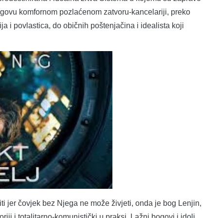
egovu komfornom pozlaćenom zatvoru-kancelariji, preko
ja i povlastica, do običnih poštenjačina i idealista koji
ti jer čovjek bez Njega ne može živjeti, onda je bog Lenjin,
eoriji i totalitarno-komunistički u praksi. Lažni bogovi i idoli