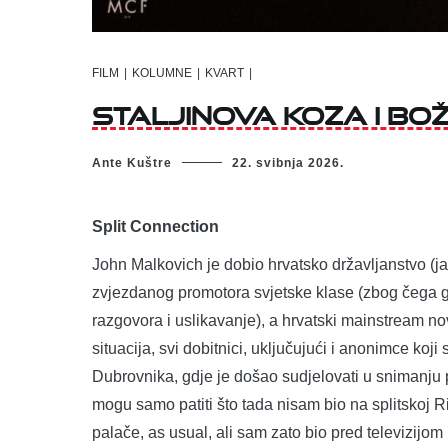
FILM
|
KOLUMNE
|
KVART
|
STALJINOVA KOZA I BO
Ante Kuštre
22. svibnja 2026.
Split Connection
John Malkovich je dobio hrvatsko državljanstvo (ja 
zvjezdanog promotora svjetske klase (zbog čega g
razgovora i uslikavanje), a hrvatski mainstream no
situacija, svi dobitnici, uključujući i anonimce koj
Dubrovnika, gdje je došao sudjelovati u snimanju 
mogu samo patiti što tada nisam bio na splitskoj R
palače, as usual, ali sam zato bio pred televizijom 