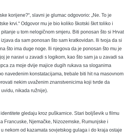
tske korijene?“, slavni je glumac odgovorio: „Ne. To je
ke krvi.“ Odgovor mu je bio koliko škotski škrt toliko i
e pitanje u tom nelogičnom smjeru. Biti ponosan što si Hrvat
 izjava da sam ponosan što sam kratkovidan. Ili tvoja da si
sna što ima duge noge. Ili njegova da je ponosan što mu je
oj je naravi u zavadi s logikom, kao što sam ja u zavadi sa
pca za moje dvije majice dugih rukava sa sloganima
, po navedenim konstatacijama, trebale biti hit na masovnom
vjerovati nekim uvaženim znanstvenicima koji tvrde da
 uvidu, nikada ružnije).
identitete gledaju kroz puškarnice. Stari boljševik u filmu
cija Francuske, Njemačke, Nizozemske, Rumunjske i
mrću u nekom od kazamata sovjetskog gulaga i do kraja ostaje