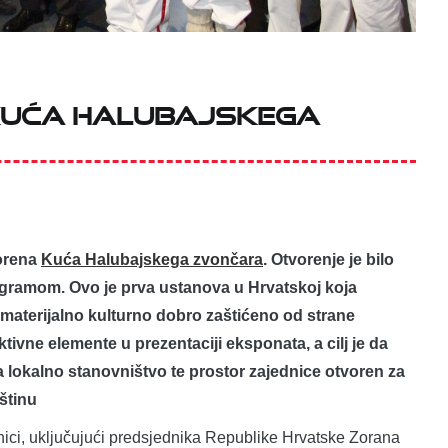
Kuća Halubajskega
vorena
Kuća Halubajskega zvončara
. Otvorenje je bilo
ogramom. Ovo je prva ustanova u Hrvatskoj koja
materijalno kulturno dobro zaštićeno od strane
tivne elemente u prezentaciji eksponata, a cilj je da
a lokalno stanovništvo te prostor zajednice otvoren za
štinu
anici, uključujući predsjednika Republike Hrvatske Zorana