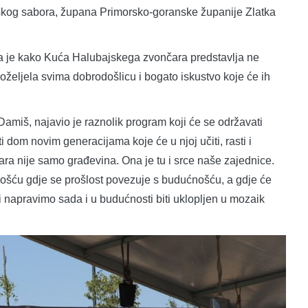
tskog sabora, župana Primorsko-goranske županije Zlatka
a je kako Kuća Halubajskega zvončara predstavlja ne
poželjela svima dobrodošlicu i bogato iskustvo koje će ih
miš, najavio je raznolik program koji će se održavati
i dom novim generacijama koje će u njoj učiti, rasti i
ra nije samo građevina. Ona je tu i srce naše zajednice.
nošću gdje se prošlost povezuje s budućnošću, a gdje će
ji napravimo sada i u budućnosti biti uklopljen u mozaik