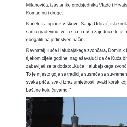
Milanovića, izaslanike predsjednika Vlade i Hrva
Komadinu i druge.
Načelnica općine Viškovo, Sanja Udović, istaknul
samo građevinu, već i srce i dušu zajednice te je 
obogatiti na jedinstven način.
Ravnatelj Kuće Halubajskega zvončara, Dominik Da
tijekom cijele godine, naglašavajući da će Kuća bit
zabavljati se te dodao: „Kuća Halubajskega zvonča
To je mjesto gdje se tradicija susreće sa suvreme
svaka priča, svaki izraz umjetnosti, svaki korak ko
baštine koju čuvamo. ”