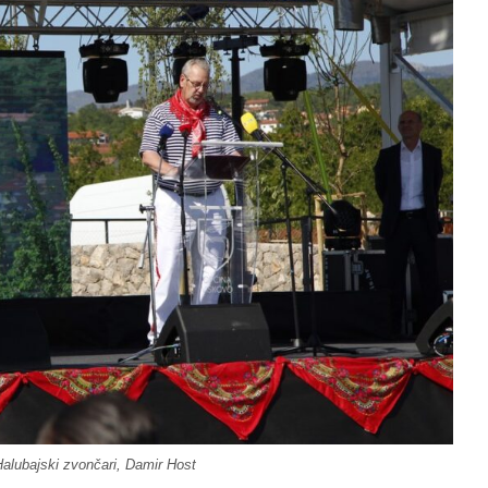
Halubajski zvončari, Damir Host