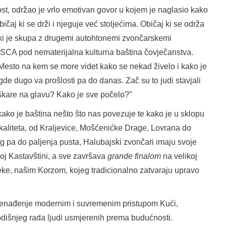
t, održao je vrlo emotivan govor u kojem je naglasio kako
bičaj ki se drži i njeguje već stoljećima. Običaj ki se održa
 ki je skupa z drugemi autohtonemi zvončarskemi
CA pod nematerijalna kulturna baština čovječanstva.
esto na kem se more videt kako se nekad živelo i kako je
e dugo va prošlosti pa do danas. Zač su to judi stavjali
škare na glavu? Kako je sve počelo?”
ako je baština nešto što nas povezuje te kako je u sklopu
kaliteta, od Kraljevice, Mošćenićke Drage, Lovrana do
g pa do paljenja pusta, Halubajski zvončari imaju svoje
oj Kastavštini, a sve završava
grande finalom
na velikoj
ke, našim Korzom, kojeg tradicionalno zatvaraju upravo
znenađenje modernim i suvremenim pristupom Kući,
odišnjeg rada ljudi usmjerenih prema budućnosti.