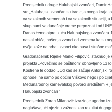
Predsjednik udruge Halubajski zvončari, Damir Hos
su: „Halubajski zvončari su tradicija ovega kraja, o
va sakakovih vremenah i va sakakovih situaciji, a
skupinami va današnje vreme prepoznat i od UNES
Danas ćemo otpret kuću Halubajskega zvončara. M
nastal običaj nošenja zvonci od vremena ka su negd
ovčje kože na hrbat, zvonci oko pasa i strašne ma
Gradonačelnik Rijeke Marko Filipović istaknuo je k
projekta „Povežimo se baštinom” obnovljeno 13 lo
Kostrene te dodao: „ Od kad se začuje Antonjski ro
ophode, ne samo po općini Viškovo nego i po cijel
Međunarodnoj karnevalskoj povorci središtem Rije
Halubajski zvončari ”
Predsjednik Zoran Milanović izrazio je ugodno i
naglašavajući njezinu važnost kao rezultat dugog