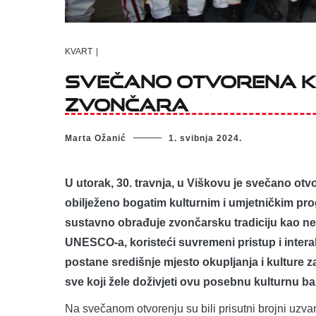
KVART
|
Svečano otvorena 
zvončara
Marta Ožanić
1. svibnja 2024.
U utorak, 30. travnja, u Viškovu je svečano ot
obilježeno bogatim kulturnim i umjetničkim pr
sustavno obrađuje zvončarsku tradiciju kao ne
UNESCO-a, koristeći suvremeni pristup i interak
postane središnje mjesto okupljanja i kulture z
sve koji žele doživjeti ovu posebnu kulturnu ba
Na svečanom otvorenju su bili prisutni brojni uzv