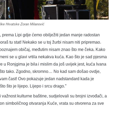
ike Hrvatske Zoran Milanović
, prema Lipi gdje ćemo obilježiti jedan manje radostan
oraš tu stat! Nekako se u toj žurbi nisam niti pripremao.
 poznajem običaj, međutim nisam znao što me čeka. Kako
 meni se u glavi vrtila nekakva kuća. Kao što je sad pjesma
e u Ronjgima je bila i mislim da još uvijek jest, kuća Ivana
nešto tako. Zgodno, skromno… No kad sam došao ovdje,
vam čast! Ovo pokazuje jedan nadstandard kada je
to što je lijepo. Lijepo i srcu drago.”
važnost kulturne baštine, sudjelovali su brojni izvođači, a
on simboličnog otvaranja Kuće, vrata su otvorena za sve