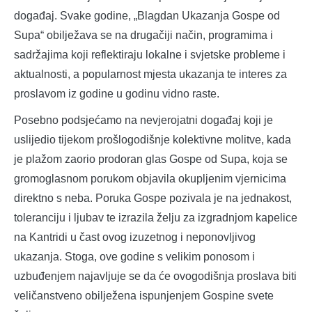
događaj. Svake godine, „Blagdan Ukazanja Gospe od
Supa“ obilježava se na drugačiji način, programima i
sadržajima koji reflektiraju lokalne i svjetske probleme i
aktualnosti, a popularnost mjesta ukazanja te interes za
proslavom iz godine u godinu vidno raste.
Posebno podsjećamo na nevjerojatni događaj koji je
uslijedio tijekom prošlogodišnje kolektivne molitve, kada
je plažom zaorio prodoran glas Gospe od Supa, koja se
gromoglasnom porukom objavila okupljenim vjernicima
direktno s neba. Poruka Gospe pozivala je na jednakost,
toleranciju i ljubav te izrazila želju za izgradnjom kapelice
na Kantridi u čast ovog izuzetnog i neponovljivog
ukazanja. Stoga, ove godine s velikim ponosom i
uzbuđenjem najavljuje se da će ovogodišnja proslava biti
veličanstveno obilježena ispunjenjem Gospine svete