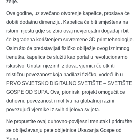
želje.
Ove godine, uz svečano otvorenje kapelice, proslava će
dobiti dodatnu dimenziju. Kapelica će biti smještena na
istom mjestu gdje se zbio ovaj nevjerojatni događaj i bit
će izgrađena korištenjem suvremene 3D print tehnologije.
Osim što će predstavljati fizičko obilježje ovog iznimnog
trenutka, kapelica će služiti kao portal u revolucionarno
iskustvo. Unutar njezinih zidova, vjernici će otkriti
mističnu povezanost koja nadilazi fizičko, vodeći ih u
PRVO SVJETSKO DIGITALNO SVETIŠTE – SVETIŠTE
GOSPE OD SUPA. Ovaj pionirski projekt omogućit će
duhovnu povezanost i molitvu na globalnoj razini,
povezujući vjernike iz svih dijelova svijeta.
Ne propustite ovaj duhovno-povijesni trenutak i pridružite
se obilježavanju pete obljetnice Ukazanja Gospe od
Supa.