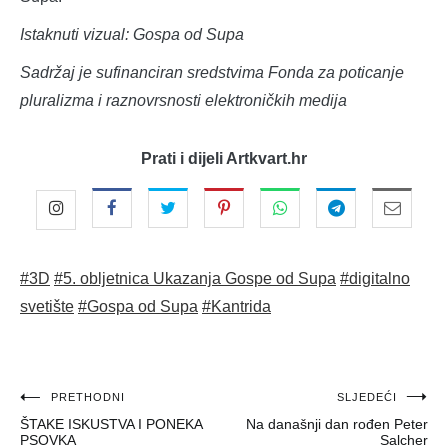
Istaknuti vizual: Gospa od Supa
Sadržaj je sufinanciran sredstvima Fonda za poticanje
pluralizma i raznovrsnosti elektroničkih medija
Prati i dijeli Artkvart.hr
#3D
#5. obljetnica Ukazanja Gospe od Supa
#digitalno
svetište
#Gospa od Supa
#Kantrida
Navigacija
PRETHODNI
SLJEDEĆI
ŠTAKE ISKUSTVA I PONEKA
Na današnji dan rođen Peter
objava
PSOVKA
Salcher