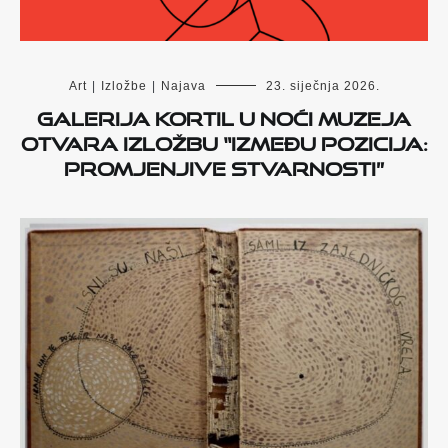
Art
|
Izložbe
|
Najava
23. siječnja 2026.
Galerija Kortil u Noći muzeja
otvara izložbu “Između pozicija:
promjenjive stvarnosti”