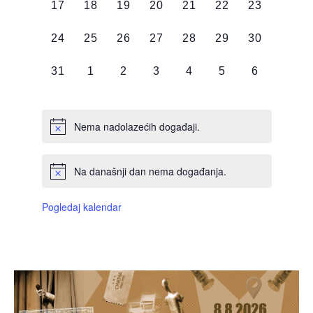
0
0
0
0
0
0
0
17
18
19
20
21
22
23
DOGAĐAJI,
DOGAĐAJI,
DOGAĐAJI,
DOGAĐAJI,
DOGAĐAJI,
DOGAĐAJI,
DOGAĐAJI
0
0
0
0
0
0
0
24
25
26
27
28
29
30
DOGAĐAJI,
DOGAĐAJI,
DOGAĐAJI,
DOGAĐAJI,
DOGAĐAJI,
DOGAĐAJI,
DOGAĐAJI
0
0
0
0
0
0
0
31
1
2
3
4
5
6
DOGAĐAJI,
DOGAĐAJI,
DOGAĐAJI,
DOGAĐAJI,
DOGAĐAJI,
DOGAĐAJI,
DOGAĐAJI
Nema nadolazećih događaji.
Na današnji dan nema događanja.
Pogledaj kalendar