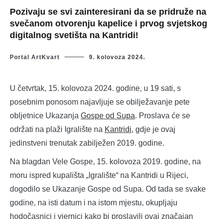
Pozivaju se svi zainteresirani da se pridruže na
svečanom otvorenju kapelice i prvog svjetskog
digitalnog svetišta na Kantridi!
Portal ArtKvart
9. kolovoza 2024.
U četvrtak, 15. kolovoza 2024. godine, u 19 sati, s
posebnim ponosom najavljuje se obilježavanje pete
obljetnice Ukazanja
Gospe od Supa
. Proslava će se
održati na plaži Igralište na
Kantridi
, gdje je ovaj
jedinstveni trenutak zabilježen 2019. godine.
Na blagdan Vele Gospe, 15. kolovoza 2019. godine, na
moru ispred kupališta „Igralište“ na Kantridi u Rijeci,
dogodilo se Ukazanje Gospe od Supa. Od tada se svake
godine, na isti datum i na istom mjestu, okupljaju
hodočasnici i vjernici kako bi proslavili ovaj značajan