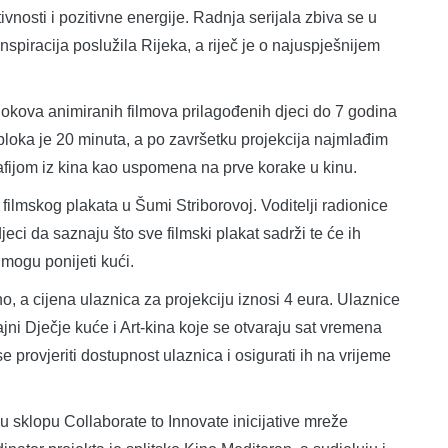
vnosti i pozitivne energije. Radnja serijala zbiva se u
spiracija poslužila Rijeka, a riječ je o najuspješnijem
lokova animiranih filmova prilagođenih djeci do 7 godina
g bloka je 20 minuta, a po završetku projekcija najmlađim
afijom iz kina kao uspomena na prve korake u kinu.
 filmskog plakata u Šumi Striborovoj. Voditelji radionice
i da saznaju što sve filmski plakat sadrži te će ih
 mogu ponijeti kući.
o, a cijena ulaznica za projekciju iznosi 4 eura. Ulaznice
jni Dječje kuće i Art-kina koje se otvaraju sat vremena
e provjeriti dostupnost ulaznica i osigurati ih na vrijeme
 sklopu Collaborate to Innovate inicijative mreže