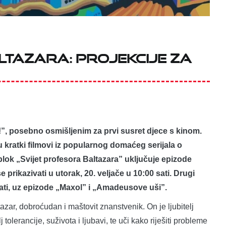
ltazara: projekcije za
”, posebno osmišljenim za prvi susret djece s kinom.
u kratki filmovi iz popularnog domaćeg serijala o
blok „Svijet profesora Baltazara” uključuje epizode
 prikazivati u utorak, 20. veljače u 10:00 sati. Drugi
sati, uz epizode „Maxol” i „Amadeusove uši”.
tazar, dobroćudan i maštovit znanstvenik. On je ljubitelj
 tolerancije, suživota i ljubavi, te uči kako riješiti probleme