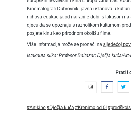
europskih nezavisnih kina Europa Cinemas. Koordin
Kinematografi Dubrovnik, javna ustanova u kulturi 
njihova edukacija od najranije dobi, s fokusom na 
djecu da se upoznaju s raznolikom kulturnom produk
posjete kinu kao prirodnom okolišu filma.
Više informacija može se pronaći na
sljedećoj pov
Istaknuta slika: Profesor Baltazar; Dječja kuća/Art-
Prati i 
#Art-kino
#Dječja kuća
#Krenimo od 0!
#predškols