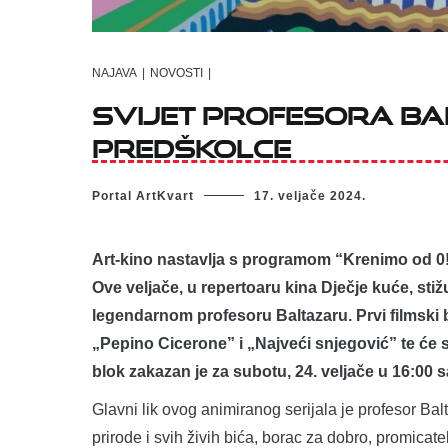
NAJAVA
|
NOVOSTI
|
Svijet profesora Ba
predškolce
Portal ArtKvart
17. veljače 2024.
Art-kino nastavlja s programom “Krenimo od 0!
Ove veljače, u repertoaru kina Dječje kuće, stiž
legendarnom profesoru Baltazaru. Prvi filmski 
„Pepino Cicerone” i „Najveći snjegović” te će se
blok zakazan je za subotu, 24. veljače u 16:00 
Glavni lik ovog animiranog serijala je profesor Bal
prirode i svih živih bića, borac za dobro, promicatelj