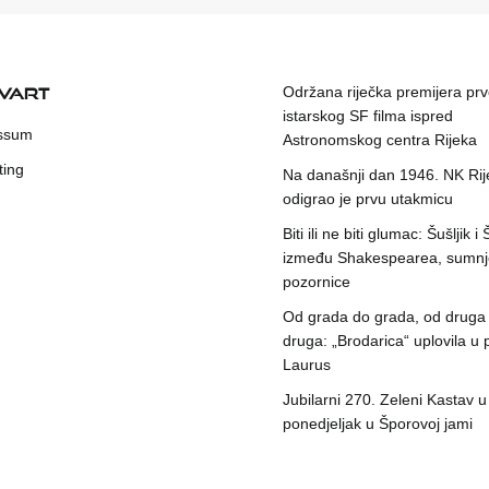
KVART
Održana riječka premijera pr
istarskog SF filma ispred
ssum
Astronomskog centra Rijeka
ting
Na današnji dan 1946. NK Rij
odigrao je prvu utakmicu
Biti ili ne biti glumac: Šušljik i
između Shakespearea, sumnje
pozornice
Od grada do grada, od druga
druga: „Brodarica“ uplovila u 
Laurus
Jubilarni 270. Zeleni Kastav u
ponedjeljak u Šporovoj jami