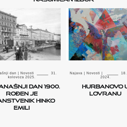
ašnji dan
|
Novosti
31.
Najava
|
Novosti
|
18.
kolovoza 2025.
2024.
anašnji dan 1900.
Hurbanovo 
rođen je
Lovranu
anstvenik Hinko
Emili