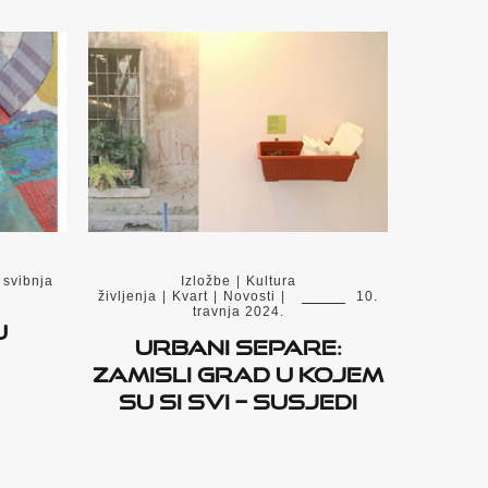
 svibnja
Izložbe
|
Kultura
življenja
|
Kvart
|
Novosti
|
10.
travnja 2024.
u
Urbani separe:
Zamisli grad u kojem
su si svi – susjedi