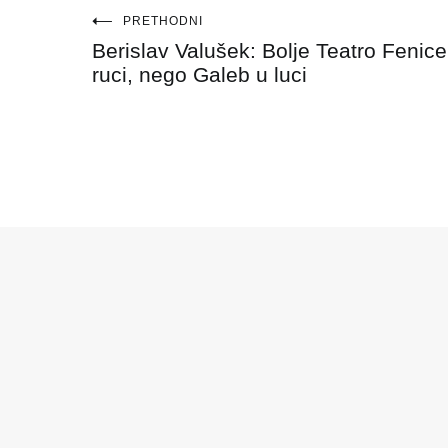
Navigacija
PRETHODNI
Berislav Valušek: Bolje Teatro Fenice
objava
ruci, nego Galeb u luci