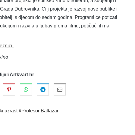
ator projekta je splitsko Kino Mediteran, a sudjeluju i
Grada Dubrovnika. Cilj projekta je razvoj nove publike i
obitelji s djecom do sedam godina. Programi će poticati
cijom i razvijaju ljubav prema filmu, potičući ih na
eznici.
kino
dijeli Artkvart.hr
ki uzrast
#Profesor Baltazar