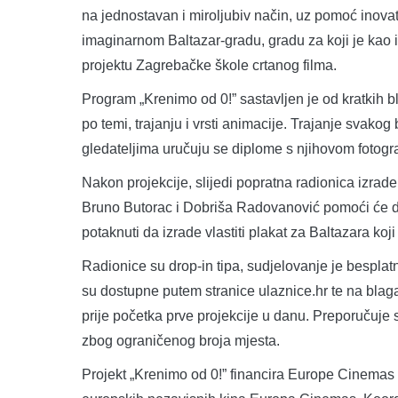
na jednostavan i miroljubiv način, uz pomoć inovati
imaginarnom Baltazar-gradu, gradu za koji je kao in
projektu Zagrebačke škole crtanog filma.
Program „Krenimo od 0!” sastavljen je od kratkih b
po temi, trajanju i vrsti animacije. Trajanje svako
gledateljima uručuju se diplome s njihovom fotogr
Nakon projekcije, slijedi popratna radionica izrade
Bruno Butorac i Dobriša Radovanović pomoći će djec
potaknuti da izrade vlastiti plakat za Baltazara koji
Radionice su drop-in tipa, sudjelovanje je besplatn
su dostupne putem stranice ulaznice.hr te na blaga
prije početka prve projekcije u danu. Preporučuje s
zbog ograničenog broja mjesta.
Projekt „Krenimo od 0!” financira Europe Cinemas u