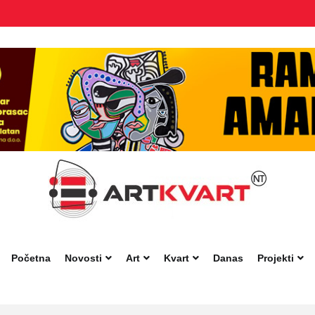
Početna
Novosti
Art
Kvart
Danas
Projekti