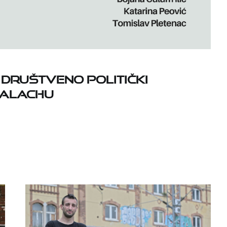
 društveno politički
Palachu