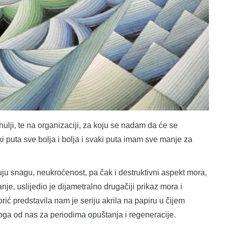
lji, te na organizaciji, za koju se nadam da će se
aki puta sve bolja i bolja i svaki puta imam sve manje za
u snagu, neukroćenost, pa čak i destruktivni aspekt mora,
nje, uslijedio je dijametralno drugačiji prikaz mora i
rić predstavila nam je seriju akrila na papiru u čijem
oga od nas za periodima opuštanja i regeneracije.