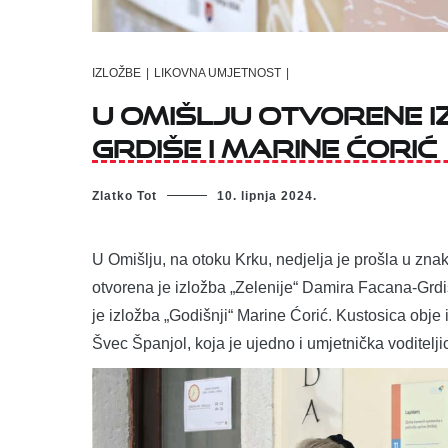
IZLOŽBE
|
LIKOVNA UMJETNOST
|
U Omišlju otvorene i
Grdiše i Marine Ćorić
Zlatko Tot
10. lipnja 2024.
U Omišlju, na otoku Krku, nedjelja je prošla u zna
otvorena je izložba „Zelenije“ Damira Facana-Grdiš
je izložba „Godišnji“ Marine Ćorić. Kustosica obje
Švec Španjol, koja je ujedno i umjetnička voditelj