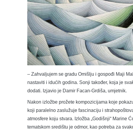
– Zahvaljujem se gradu Omišlju i gospođi Maji Mahu
nastaviti i idućih godina. Sonji također, koja je sv
dodati. Izjavio je Damir Facan-Grdiša, umjetnik.
Nakon izložbe prožete kompozicijama koje pokazuj
koji paralelno zaslužuje fascinaciju i strahopoštova
atmosfere koju stvara. Izložba „Godišnji“ Marine Ćo
tematskom središtu je odmor, kao potreba za svak