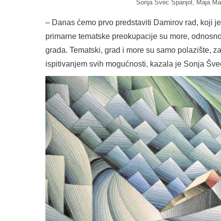
Sonja Švec Španjol, Maja Mah
– Danas ćemo prvo predstaviti Damirov rad, koji je
primarne tematske preokupacije su more, odnosno 
grada. Tematski, grad i more su samo polazište, za
ispitivanjem svih mogućnosti, kazala je Sonja Švec