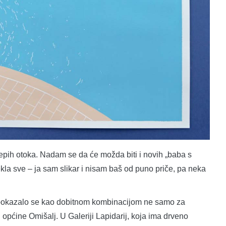
jepih otoka. Nadam se da će možda biti i novih „baba s
rekla sve – ja sam slikar i nisam baš od puno priče, pa neka
a, pokazalo se kao dobitnom kombinacijom ne samo za
 općine Omišalj. U Galeriji Lapidarij, koja ima drveno