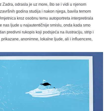
Zadra, odrasla je uz more, što se i vidi u njenom
d završnih godina studija i nakon njega, bavila temom
. Umjetnica kroz osobnu temu autoportreta interpretirala
uje nas ljude u najautentičnije smislu, onda kada smo
n predivni rukopis koji podsjeća na ilustraciju, strip i
la prikazane, anonimne, lokalne ljude, ali i influencere,