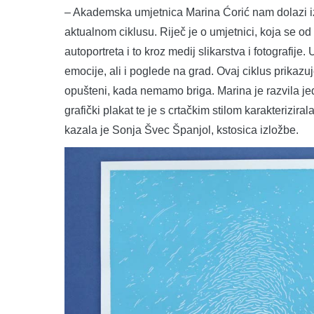
– Akademska umjetnica Marina Ćorić nam dolazi iz 
aktualnom ciklusu. Riječ je o umjetnici, koja se o
autoportreta i to kroz medij slikarstva i fotografije
emocije, ali i poglede na grad. Ovaj ciklus prikaz
opušteni, kada nemamo briga. Marina je razvila jeda
grafički plakat te je s crtačkim stilom karakterizira
kazala je Sonja Švec Španjol, kstosica izložbe.