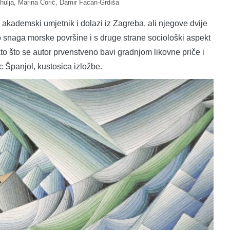
ulja, Marina Ćorić, Damir Facan-Grdiša
 akademski umjetnik i dolazi iz Zagreba, ali njegove dvije
snaga morske površine i s druge strane sociološki aspekt
to što se autor prvenstveno bavi gradnjom likovne priče i
 Španjol, kustosica izložbe.