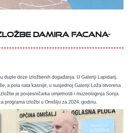
zložbe Damira Facana-
ku duple doze izložbenih događanja. U Galeriji Lapidarij,
e, a pola sata kasnije, u susjednoj Galeriji Loža otvorena
 izložbe je povjesničarka umjetnosti i muzeologinja Sonja
ica programa izložbi u Omišlju za 2024. godinu.