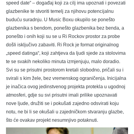
speed date“ – događaj koji za cilj ima upoznati i povezati
glazbenike te stvoriti temelj za njihovu potencijalnu
buduću suradnju. U Music Boxu okupilo se ponešto
glazbenika s bendom, ponešto glazbenika bez benda, a
ponešto i onih koji su se u Ri Rockov prostor za probe
došli isključivo zabaviti. Ri Rock je format originalnog
„speed datinga“, koji zahtjeva da ljudi sjede za stolovima
te se svakih nekoliko minuta izmjenjuju, malo doradio.
Svi su se prisutni prostorom kretali slobodno, pričali su i
svirali s kim žele, bez vremenskog ograničenja. Inicijalna
je inačica ovog jedinstvenog projekta protekla u ugodnoj
atmosferi, gdje su svi prisutni imali prilike upoznavati
nove ljude, družiti se i pokušati zajedno odsvirati koju
notu, ne bi li se okušali u zajedničkom stvaranju glazbe,
što će ovakav projekt nesumnjivo potaknuti.