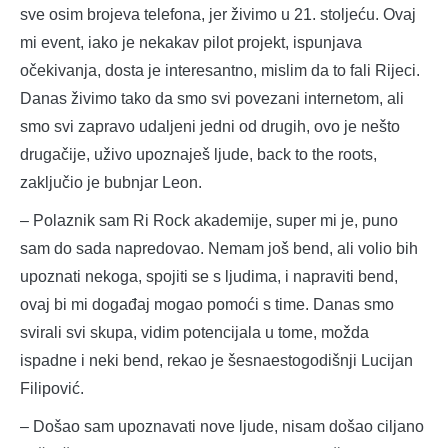
sve osim brojeva telefona, jer živimo u 21. stoljeću. Ovaj
mi event, iako je nekakav pilot projekt, ispunjava
očekivanja, dosta je interesantno, mislim da to fali Rijeci.
Danas živimo tako da smo svi povezani internetom, ali
smo svi zapravo udaljeni jedni od drugih, ovo je nešto
drugačije, uživo upoznaješ ljude, back to the roots,
zaključio je bubnjar Leon.
– Polaznik sam Ri Rock akademije, super mi je, puno
sam do sada napredovao. Nemam još bend, ali volio bih
upoznati nekoga, spojiti se s ljudima, i napraviti bend,
ovaj bi mi događaj mogao pomoći s time. Danas smo
svirali svi skupa, vidim potencijala u tome, možda
ispadne i neki bend, rekao je šesnaestogodišnji Lucijan
Filipović.
– Došao sam upoznavati nove ljude, nisam došao ciljano