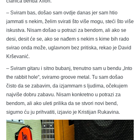
članica benda Xilon.
– Sviram bas, došao sam ovdje danas jer sam htio
jammati s nekim, želim svirati što više mogu, steći što više
iskustva. Nisam došao u potrazi za bendom, ali ako se
desi, desit će se, ako se nađem s nekim s kime bih rado
svirao onda može, uglavnom bez pritiska, rekao je David
Krševanić.
– Sviram gitaru i sitno bubanj, trenutno sam u bendu „Into
the rabbit hole“, sviramo groove metal. Tu sam došao
čisto da se zabavim, da izjammam s ljudima, očekujem
najviše dobru zabavu. Nisam konkretno u potrazi za
bendom, ali ako uleti prilika da se stvori novi bend,
sigurno ću ju prihvatiti, izjavio je Kristijan Rukavina.