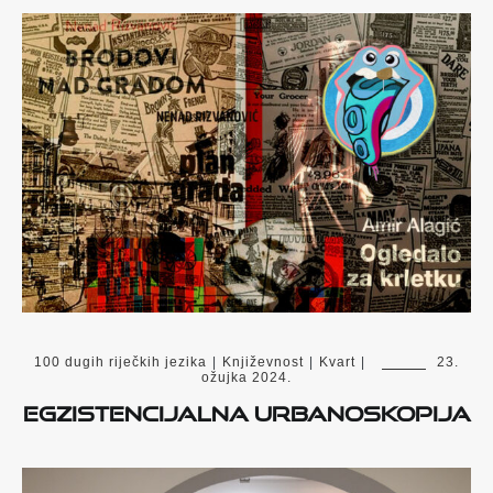
100 dugih riječkih jezika
|
Književnost
|
Kvart
|
23.
ožujka 2024.
EGZISTENCIJALNA URBANOSKOPIJA