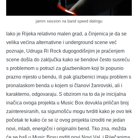
jamm session na band speed datingu
Iako je Rijeka relativno malen grad, a činjenica je da se
velika većina alternativne i underground scene već
poznaje, Udruga Ri Rock dugogodišnjim je praćenjem
scene došla do zaključka kako se bendovi često susreću
s problemom u potrazi za glazbenikom koji bi popunio
prazno mjesto u bendu, ili pak glazbenici imaju problem s
pronalaskom benda u kojem si članovi žanrovski, ali i
karakterno, odgovaraju. S obzirom na to da je inicijalna
inačica ovoga projekta u Music Box dovukla priličan broj
zainteresiranih, sa sigurnošću mogu tvrditi kako je ovo tek
početak te kako će se iz ovog projekta izroditi ne jedan
novi, mladi, energični i originalni bend. Tko zna, možda
će se baš u Music Boxu roditi novi Novi Val, i Riječanima