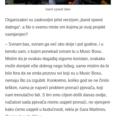
band speed date
Organizatori su zadovoljni pilot verzijom „band speed
datinga“, a što o svemu misle oni kojima je ovaj projekt
namijenjen?
– Sviram bas, sviram ga već oko dvije i pol godine, i u
bendu sam, s kojim ponekad sviram tu u Music Boxu.
Mislim da je ovakav događaj sigurno koristan, svakako
može donijeti više dobrog nego lošeg, samo mislim da bi
bilo fora da se onda pozovu svi koji su u Music Boxu,
nemaju što za izgubiti. Konkretno, koliko god se ne činilo
teškim, nama je najveći problem pronaći pjevača, koji
nam trenutačno fali. S tim smo ciljem došli danas ovdje,
nažalost sada pjevača nismo uspjeli pronaći, no vjerujem
kako ćemo uspjeti u budućnosti, rekla je Sara Martinov,