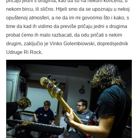
pričaju jedni s drugima, kao da su na nekom koncertu, u
nekom bircu, ili slično. Htjeli smo da se upoznaju u nekoj
opuštenoj atmosferi, a ne da im mi govorimo što i kako, s
time da kad ih vidimo da previše pričaju jedni s drugima
probat ćemo ih malo razbacati, da odu pričati s nekim
drugim, zaključio je Vinko Golembiowski, dopredsjednik
Udruge Ri Rock.