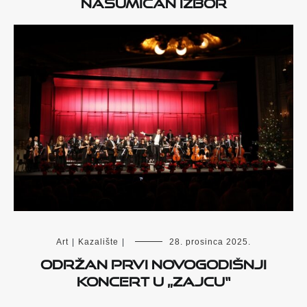
Nasumičan izbor
Art
|
Kazalište
|
28. prosinca 2025.
Održan prvi Novogodišnji
koncert u „Zajcu“