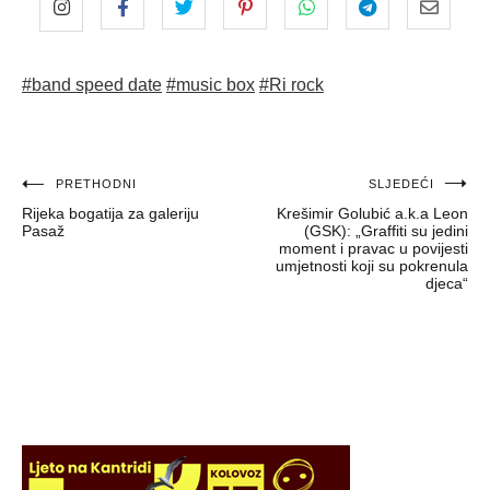
#band speed date
#music box
#Ri rock
Navigacija
PRETHODNI
SLJEDEĆI
Rijeka bogatija za galeriju
Krešimir Golubić a.k.a Leon
objava
Pasaž
(GSK): „Graffiti su jedini
moment i pravac u povijesti
umjetnosti koji su pokrenula
djeca“