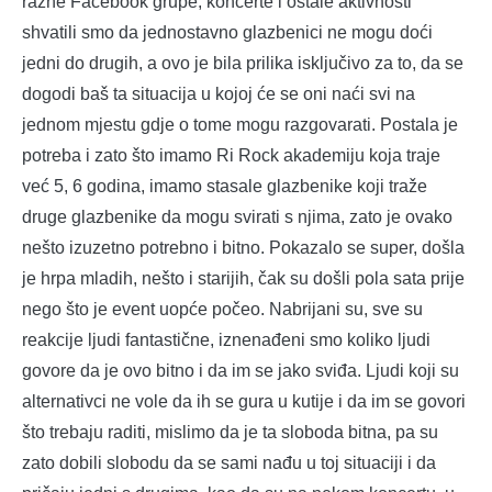
razne Facebook grupe, koncerte i ostale aktivnosti
shvatili smo da jednostavno glazbenici ne mogu doći
jedni do drugih, a ovo je bila prilika isključivo za to, da se
dogodi baš ta situacija u kojoj će se oni naći svi na
jednom mjestu gdje o tome mogu razgovarati. Postala je
potreba i zato što imamo Ri Rock akademiju koja traje
već 5, 6 godina, imamo stasale glazbenike koji traže
druge glazbenike da mogu svirati s njima, zato je ovako
nešto izuzetno potrebno i bitno. Pokazalo se super, došla
je hrpa mladih, nešto i starijih, čak su došli pola sata prije
nego što je event uopće počeo. Nabrijani su, sve su
reakcije ljudi fantastične, iznenađeni smo koliko ljudi
govore da je ovo bitno i da im se jako sviđa. Ljudi koji su
alternativci ne vole da ih se gura u kutije i da im se govori
što trebaju raditi, mislimo da je ta sloboda bitna, pa su
zato dobili slobodu da se sami nađu u toj situaciji i da