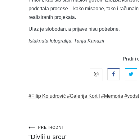
podcrtala procese – kako misaone, tako i računalne 
realiziranih projekata.
Ulaz je slobodan, a prijave nisu potrebne.
Istaknuta fotografija: Tanja Kanazir
Prati i 
#Filip Koludrović
#Galerija Kortil
#Memoria
#vods
Navigacija
PRETHODNI
“Divlji u srcu”