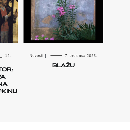
12.
Novosti
|
7. prosinca 2023.
BLAŽU
tor:
va
na
-kinu