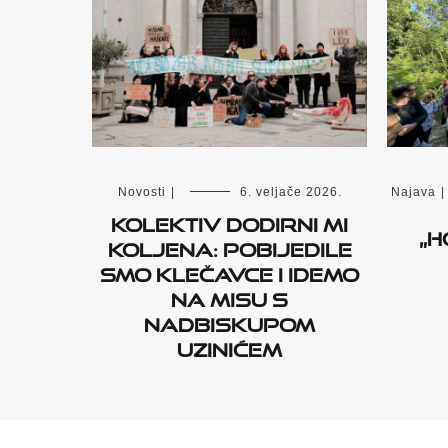
Novosti
|
6. veljače 2026.
Najava
|
Kolektiv Dodirni mi
„H
koljena: Pobijedile
smo klečavce i idemo
na misu s
nadbiskupom
Uzinićem