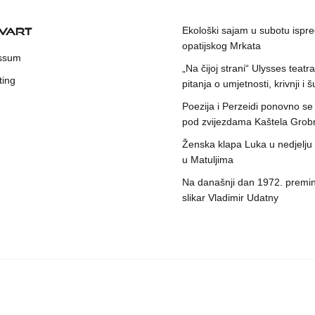
KVART
Ekološki sajam u subotu ispr
opatijskog Mrkata
ssum
„Na čijoj strani“ Ulysses teatr
ting
pitanja o umjetnosti, krivnji i šu
Poezija i Perzeidi ponovno se
pod zvijezdama Kaštela Grob
Ženska klapa Luka u nedjelju
u Matuljima
Na današnji dan 1972. premin
slikar Vladimir Udatny