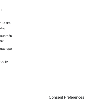
ed
a: Teška
tnji
 susreću
nik
 nastupa
uo je
Consent Preferences