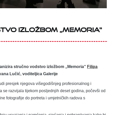
tvo izložbom „Memoria“
anizira stručno vodstvo izložbom „Memoria“
Filipa
vana Lučić, voditeljica Galerije
udi presjek njegova višegodišnjeg profesionalnog i
a se razvijala tijekom posljednjih deset godina, počevši od
ne fotografije do portreta i umjetničkih radova s
ideju usvajanja i pamćenja, sjećanja i pohranjivanja kako bi