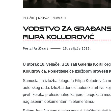
IZLOŽBE
|
NAJAVA
|
NOVOSTI
Vodstvo za građans
Filipa Koludrović
Portal ArtKvart
15. veljače 2025.
U utorak 18. veljače, u 18 sati
Galerija Kortil
org
Koludrovića
. Posjetitelje će izložbom provesti I
Samostalna izložba fotografa Filipa Koludrovića n
autorskog rada. Izložba donosi autorsku arhivu koj
prvih koraka profesionalne karijere i projekata mod
naglašenim dokumentarnim elementima.
Pritom, kao što sam naslov govori, izložba koristi 