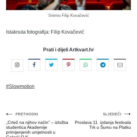
Snimio Filip Kovačević
Istaknuta fotografija: Filip Kovačević
Prati i dijeli Artkvart.hr
#Slowmotion
Navigacija
PRETHODNI
SLJEDEĆI
„Crtež na njihov način” – izložba
Proslava 11. izdanja festivala
objava
studentica Akademije
Trk u Šumu na Platku
primijenjenih umjetnosti u