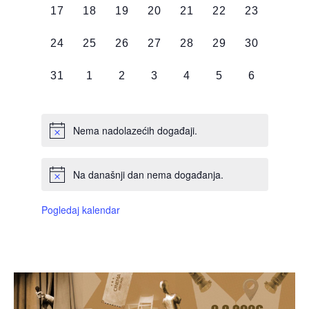
0
0
0
0
0
0
0
17
18
19
20
21
22
23
DOGAĐAJI,
DOGAĐAJI,
DOGAĐAJI,
DOGAĐAJI,
DOGAĐAJI,
DOGAĐAJI,
DOGAĐAJI
0
0
0
0
0
0
0
24
25
26
27
28
29
30
DOGAĐAJI,
DOGAĐAJI,
DOGAĐAJI,
DOGAĐAJI,
DOGAĐAJI,
DOGAĐAJI,
DOGAĐAJI
0
0
0
0
0
0
0
31
1
2
3
4
5
6
DOGAĐAJI,
DOGAĐAJI,
DOGAĐAJI,
DOGAĐAJI,
DOGAĐAJI,
DOGAĐAJI,
DOGAĐAJI
Nema nadolazećih događaji.
Na današnji dan nema događanja.
Pogledaj kalendar