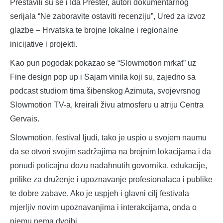
Prestavili su se i Ida Prester, autori dokumentarnog
serijala “Ne zaboravite ostaviti recenziju”, Ured za izvoz
glazbe – Hrvatska te brojne lokalne i regionalne
inicijative i projekti.
Kao pun pogodak pokazao se “Slowmotion mrkat” uz
Fine design pop up i Sajam vinila koji su, zajedno sa
podcast studiom tima šibenskog Azimuta, svojevrsnog
Slowmotion TV-a, kreirali živu atmosferu u atriju Centra
Gervais.
Slowmotion, festival ljudi, tako je uspio u svojem naumu
da se otvori svojim sadržajima na brojnim lokacijama i da
ponudi poticajnu dozu nadahnutih govornika, edukacije,
prilike za druženje i upoznavanje profesionalaca i publike
te dobre zabave. Ako je uspjeh i glavni cilj festivala
mjerljiv novim upoznavanjima i interakcijama, onda o
njemu nema dvojbi.