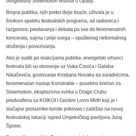
ovogodišnji Slowmotion festival u Opatiji.
Brojna publika, njih preko dvije tisuće, uživala je u
širokom spektru festivalskih programa, od radionica i
razgovora, predavanja i debata pa sve do fenomenalnih
koncerata, sajma i prije svega – opuštenog neformalnog
druženja i povezivanja.
Ako je suditi po reakcijama publike, energetski vrhunci
festivala bili su otvorenje uz Vuka Ćosića i Galeba
Nikačevića, gostovanje Kristiana Novaka sa suradnicima,
fenomenalan nastup Konstrakte – posebno kreiran za
Slowmotion, eksplozivna svirka u Drago Clubu
predvođena sa KOIKOI i čarobni Lovro Mirth koji je i
slučajne prolaznike-turiste prikovao i zadržao na novoj
festivalskoj lokaciji ispred Umjetničkog paviljona Juraj
Šporer.