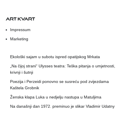
ART KVART
Impressum
Marketing
Ekološki sajam u subotu ispred opatijskog Mrkata
„Na čijoj strani“ Ulysses teatra: Teška pitanja o umjetnosti,
krivnji i šutnji
Poezija i Perzeidi ponovno se susreću pod zvijezdama
Kaštela Grobnik
Ženska klapa Luka u nedjelju nastupa u Matuljima
Na današnji dan 1972. preminuo je slikar Vladimir Udatny