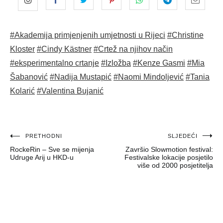
#Akademija primjenjenih umjetnosti u Rijeci
#Christine
Kloster
#Cindy Kästner
#Crtež na njihov način
#eksperimentalno crtanje
#Izložba
#Kenze Gasmi
#Mia
Šabanović
#Nadija Mustapić
#Naomi Mindoljević
#Tania
Kolarić
#Valentina Bujanić
Navigacija
PRETHODNI
SLJEDEĆI
RockeRin – Sve se mijenja
Završio Slowmotion festival:
objava
Udruge Arij u HKD-u
Festivalske lokacije posjetilo
više od 2000 posjetitelja