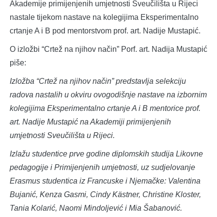
Akademije primijenjenih umjetnosti Sveučilišta u Rijeci
nastale tijekom nastave na kolegijima Eksperimentalno
crtanje A i B pod mentorstvom prof. art. Nadije Mustapić.
O izložbi “Crtež na njihov način” Porf. art. Nadija Mustapić
piše:
Izložba “Crtež na njihov način” predstavlja selekciju
radova nastalih u okviru ovogodišnje nastave na izbornim
kolegijima Eksperimentalno crtanje A i B mentorice prof.
art. Nadije Mustapić na Akademiji primijenjenih
umjetnosti Sveučilišta u Rijeci.
Izlažu studentice prve godine diplomskih studija Likovne
pedagogije i Primijenjenih umjetnosti, uz sudjelovanje
Erasmus studentica iz Francuske i Njemačke: Valentina
Bujanić, Kenza Gasmi, Cindy Kästner, Christine Kloster,
Tania Kolarić, Naomi Mindoljević i Mia Šabanović.