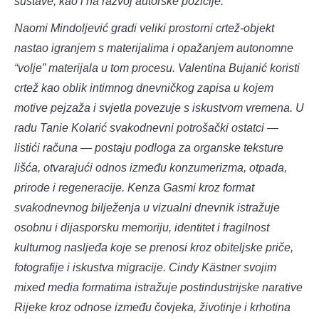
sustave, kao i na razvoj autorske pozicije.
Naomi Mindoljević gradi veliki prostorni crtež-objekt
nastao igranjem s materijalima i opažanjem autonomne
“volje” materijala u tom procesu. Valentina Bujanić koristi
crtež kao oblik intimnog dnevničkog zapisa u kojem
motive pejzaža i svjetla povezuje s iskustvom vremena. U
radu Tanie Kolarić svakodnevni potrošački ostatci —
listići računa — postaju podloga za organske teksture
lišća, otvarajući odnos između konzumerizma, otpada,
prirode i regeneracije. Kenza Gasmi kroz format
svakodnevnog bilježenja u vizualni dnevnik istražuje
osobnu i dijasporsku memoriju, identitet i fragilnost
kulturnog nasljeđa koje se prenosi kroz obiteljske priče,
fotografije i iskustva migracije. Cindy Kästner svojim
mixed media formatima istražuje postindustrijske narative
Rijeke kroz odnose između čovjeka, životinje i krhotina