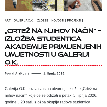
ART
|
GALERIJA O.K.
|
IZLOŽBE
|
NOVOSTI
|
PROJEKTI
|
„Crtež na njihov način” –
izložba studentica
Akademije primijenjenih
umjetnosti u Galeriji
O.K.
Portal ArtKvart
1. lipnja 2026.
Galerija O.K. poziva vas na otvorenje izložbe „Crtež na
njihov način”, koje će se održati u petak, 5. lipnja 2026.
godine u 20 sati. Izložba okuplja radove studentica