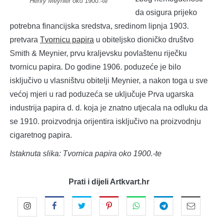
Henry Meynier
oko 1900.-te
da osigura prijeko
potrebna financijska sredstva, sredinom lipnja 1903.
pretvara
Tvornicu papira
u obiteljsko dioničko društvo
Smith & Meynier, prvu kraljevsku povlaštenu riječku
tvornicu papira. Do godine 1906. poduzeće je bilo
isključivo u vlasništvu obitelji Meynier, a nakon toga u sve
većoj mjeri u rad poduzeća se uključuje Prva ugarska
industrija papira d. d. koja je znatno utjecala na odluku da
se 1910. proizvodnja orijentira isključivo na proizvodnju
cigaretnog papira.
Istaknuta slika: Tvornica papira oko 1900.-te
Prati i dijeli Artkvart.hr