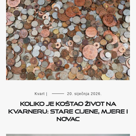
Kvart
|
20. siječnja 2026.
Koliko je koštao život na
Kvarneru: stare cijene, mjere i
novac