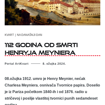
KVART
|
NA DANAŠNJI DAN
112 godina od smrti
Henryja Meyniera
Portal ArtKvart
8. ožujka 2024.
08.ožujka 1912. umro je Henry Meynier, nećak
Charlesa Meyniera
,
osnivača Tvornice papira. Doselio
je iz Pariza početkom 1840-ih i od 1876. radio u
stričevoj i poslije vlastitoj tvornici punih sedamdeset
godina