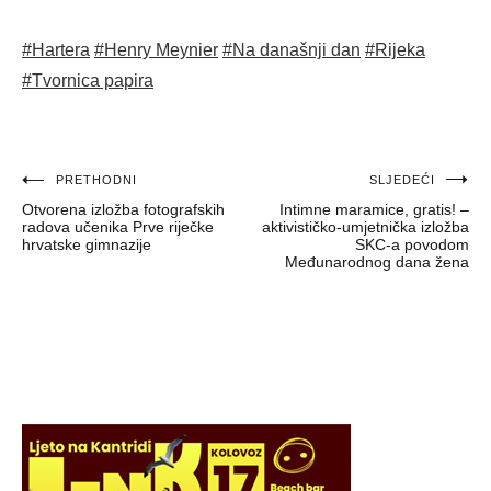
#Hartera
#Henry Meynier
#Na današnji dan
#Rijeka
#Tvornica papira
Navigacija
PRETHODNI
SLJEDEĆI
Otvorena izložba fotografskih
Intimne maramice, gratis! –
objava
radova učenika Prve riječke
aktivističko-umjetnička izložba
hrvatske gimnazije
SKC-a povodom
Međunarodnog dana žena