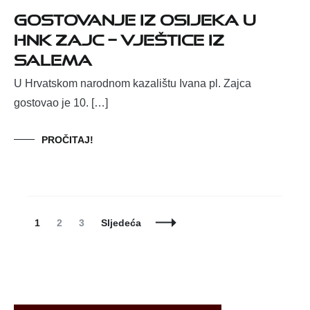
Gostovanje iz Osijeka u
HNK Zajc – Vještice iz
Salema
U Hrvatskom narodnom kazalištu Ivana pl. Zajca
gostovao je 10. […]
PROČITAJ!
Posts
Page
Page
Page
1
2
3
Sljedeća
Navigation