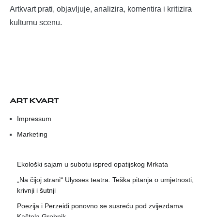
Artkvart prati, objavljuje, analizira, komentira i kritizira
kulturnu scenu.
ART KVART
Impressum
Marketing
Ekološki sajam u subotu ispred opatijskog Mrkata
„Na čijoj strani“ Ulysses teatra: Teška pitanja o umjetnosti,
krivnji i šutnji
Poezija i Perzeidi ponovno se susreću pod zvijezdama
Kaštela Grobnik