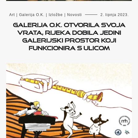
Art
|
Galerija O.K.
|
Izložbe
|
Novosti
2. lipnja 2023.
Galerija O.K. otvorila svoja
vrata, Rijeka dobila jedini
galerijski prostor koji
funkcionira s ulicom