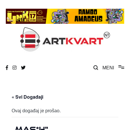
Skip
to
content
Umjetnost, kultura i društvena zbivanja
ArtKvart
MENI
« Svi Događaji
Ovaj događaj je prošao.
„MAS*H“