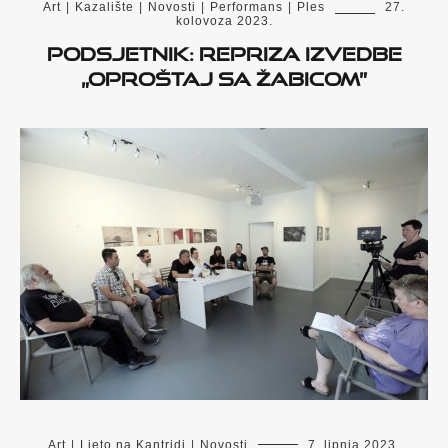
Art
|
Kazalište
|
Novosti
|
Performans
|
Ples
27.
kolovoza 2023.
Podsjetnik: Repriza izvedbe
„Oproštaj sa Žabicom”
Art
|
Ljeto na Kantridi
|
Novosti
7. lipnja 2023.