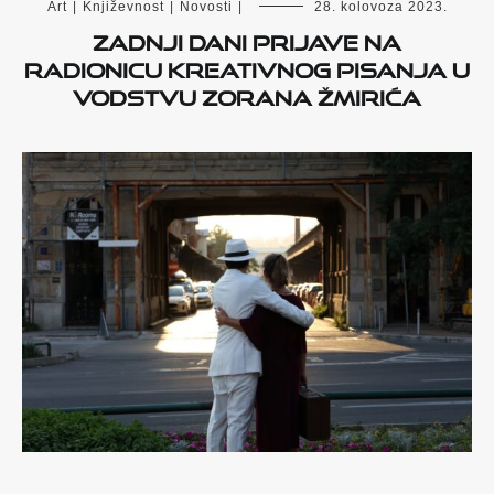
Art
|
Književnost
|
Novosti
|
28. kolovoza 2023.
Zadnji dani prijave na
radionicu kreativnog pisanja u
vodstvu Zorana Žmirića