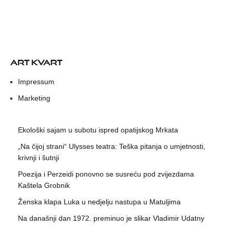
ART KVART
Impressum
Marketing
Ekološki sajam u subotu ispred opatijskog Mrkata
„Na čijoj strani“ Ulysses teatra: Teška pitanja o umjetnosti,
krivnji i šutnji
Poezija i Perzeidi ponovno se susreću pod zvijezdama
Kaštela Grobnik
Ženska klapa Luka u nedjelju nastupa u Matuljima
Na današnji dan 1972. preminuo je slikar Vladimir Udatny