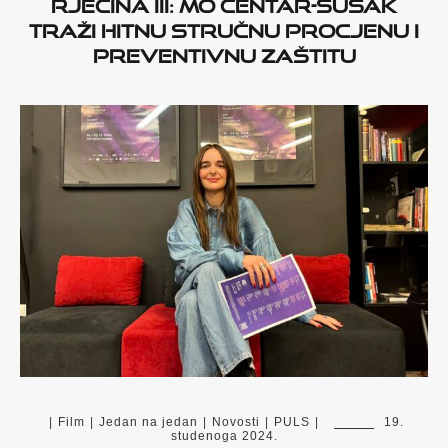
Rječina III: MO Centar-Sušak
traži hitnu stručnu procjenu i
preventivnu zaštitu
|
Film
|
Jedan na jedan
|
Novosti
|
PULS
|
19.
studenoga 2024.