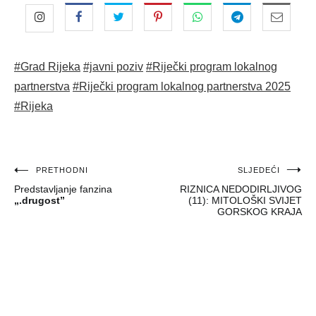
#Grad Rijeka
#javni poziv
#Riječki program lokalnog
partnerstva
#Riječki program lokalnog partnerstva 2025
#Rijeka
Navigacija
PRETHODNI
SLJEDEĆI
Predstavljanje fanzina
RIZNICA NEDODIRLJIVOG
objava
„.drugost”
(11): MITOLOŠKI SVIJET
GORSKOG KRAJA