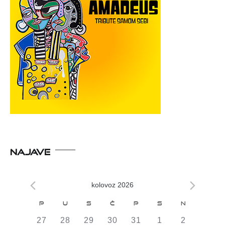
NAJAVE
kolovoz 2026
Kalendar
P
U
S
Č
P
S
N
od
0
0
0
0
0
0
0
27
28
29
30
31
1
2