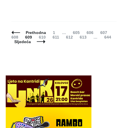
Posts
Page
Page
Page
Page
Page
Prethodna
1
…
605
606
607
Navigation
Page
Page
Page
Page
Page
Page
608
609
610
611
612
613
…
644
Sljedeća