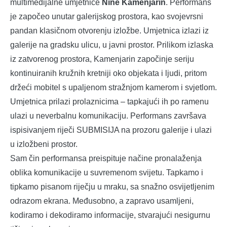
multimedijalne umjetnice
Nine Kamenjarin
. Performans
je započeo unutar galerijskog prostora, kao svojevrsni
pandan klasičnom otvorenju izložbe. Umjetnica izlazi iz
galerije na gradsku ulicu, u javni prostor. Prilikom izlaska
iz zatvorenog prostora, Kamenjarin započinje seriju
kontinuiranih kružnih kretniji oko objekata i ljudi, pritom
držeći mobitel s upaljenom stražnjom kamerom i svjetlom.
Umjetnica prilazi prolaznicima – tapkajući ih po ramenu
ulazi u neverbalnu komunikaciju. Performans završava
ispisivanjem riječi SUBMISIJA na prozoru galerije i ulazi
u izložbeni prostor.
Sam čin performansa preispituje načine pronalaženja
oblika komunikacije u suvremenom svijetu. Tapkamo i
tipkamo pisanom riječju u mraku, sa snažno osvijetljenim
odrazom ekrana. Međusobno, a zapravo usamljeni,
kodiramo i dekodiramo informacije, stvarajući nesigurnu