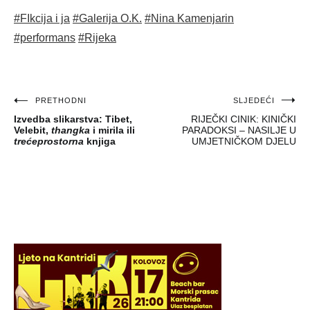
#FIkcija i ja
#Galerija O.K.
#Nina Kamenjarin
#performans
#Rijeka
Navigacija
PRETHODNI
SLJEDEĆI
Izvedba slikarstva: Tibet,
RIJEČKI CINIK: KINIČKI
objava
Velebit,
thangka
i mirila ili
PARADOKSI – NASILJE U
trećeprostorna
knjiga
UMJETNIČKOM DJELU