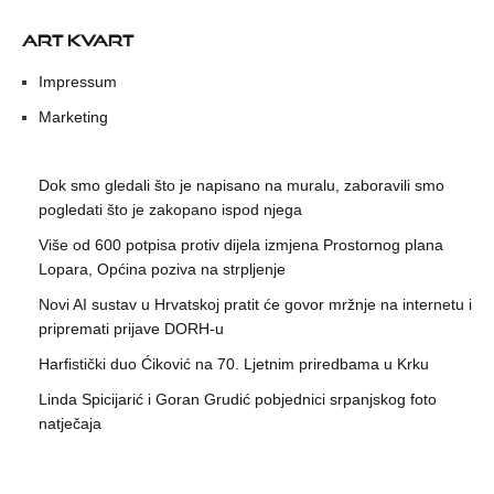
ART KVART
Impressum
Marketing
Dok smo gledali što je napisano na muralu, zaboravili smo
pogledati što je zakopano ispod njega
Više od 600 potpisa protiv dijela izmjena Prostornog plana
Lopara, Općina poziva na strpljenje
Novi AI sustav u Hrvatskoj pratit će govor mržnje na internetu i
pripremati prijave DORH-u
Harfistički duo Ćiković na 70. Ljetnim priredbama u Krku
Linda Spicijarić i Goran Grudić pobjednici srpanjskog foto
natječaja