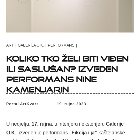
ART
|
GALERIJA O.K.
|
PERFORMANS
|
Koliko tko želi biti viđen
ili saslušan? Izveden
performans Nine
Kamenjarin
Portal ArtKvart
19. rujna 2023.
U nedjelju,
17. rujna
, u interijeru i eksterijeru
Galerije
O.K.
, izveden je performans
„Fikcija i ja”
kaštelanske