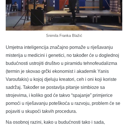
Snimila Franka Blažić
Umjetna inteligencija značajno pomaže u riješavanju
misterija u medicini i genetici, no također će u doglednoj
budućnosti ustrojiti društvo u piramidu tehnofeudalizma
(termin je skovao grčki ekonomist i akademik Yanis
Varoufakis) u kojoj djeluju kreatori, ceh i oni koji koriste
sadržaj. Također se postavlja pitanje simbioze sa
strojevima, i koliko god će takvo “spajanje” primjerice
pomoći u riješavanju poteškoća u razvoju, problem će se
pojaviti u skupoći takvih procedura.
Na osobnoj razini, kako u budućnosti tako i sada,