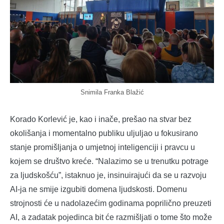
Snimila Franka Blažić
Korado Korlević je, kao i inače, prešao na stvar bez
okolišanja i momentalno publiku uljuljao u fokusirano
stanje promišljanja o umjetnoj inteligenciji i pravcu u
kojem se društvo kreće. “Nalazimo se u trenutku potrage
za ljudskošću”, istaknuo je, insinuirajući da se u razvoju
AI-ja ne smije izgubiti domena ljudskosti. Domenu
strojnosti će u nadolazećim godinama poprilično preuzeti
AI, a zadatak pojedinca bit će razmišljati o tome što može