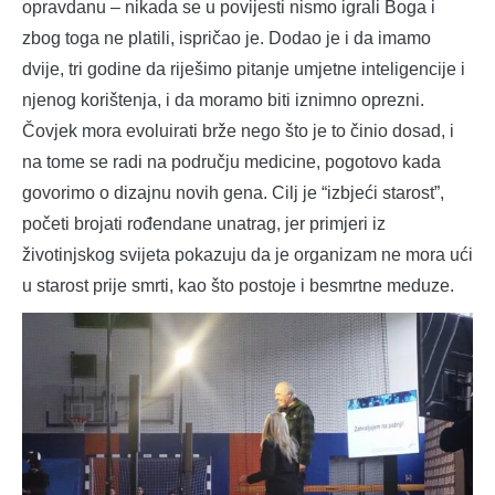
opravdanu – nikada se u povijesti nismo igrali Boga i
zbog toga ne platili, ispričao je. Dodao je i da imamo
dvije, tri godine da riješimo pitanje umjetne inteligencije i
njenog korištenja, i da moramo biti iznimno oprezni.
Čovjek mora evoluirati brže nego što je to činio dosad, i
na tome se radi na području medicine, pogotovo kada
govorimo o dizajnu novih gena. Cilj je “izbjeći starost”,
početi brojati rođendane unatrag, jer primjeri iz
životinjskog svijeta pokazuju da je organizam ne mora ući
u starost prije smrti, kao što postoje i besmrtne meduze.