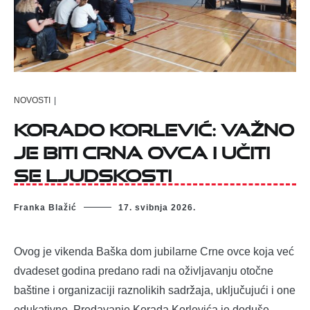
NOVOSTI
|
Korado Korlević: Važno
je biti crna ovca i učiti
se ljudskosti
Franka Blažić
17. svibnja 2026.
Ovog je vikenda Baška dom jubilarne Crne ovce koja već
dvadeset godina predano radi na oživljavanju otočne
baštine i organizaciji raznolikih sadržaja, uključujući i one
edukativne. Predavanje Korada Korlevića je doduše