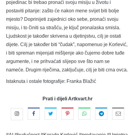
pojedinac bi trebao pronaći svoju misiju u životu i
postaviti pitanje: zašto će nakon mene svijet biti bolje
mjesto? Doprinijeti zajednici oko sebe, pronaći svoju
misiju, i to činiti sa strašću, je ključ pronalaska smisla.
Ljudskost je također skrivena u djetinjstvu, cilj je ostati
dijete. Cilj je također biti “čudak”, napomenuo je Korlević,
i biti spreman mijenjati mišljenje ako čujemo dobre tuđe
argumente, i ne prihvaćati slijepo sve što nam se
nameće. Drugim riječima, zaključuje, cilj je biti crna ovca.
Istaknuta i ostale fotografije: Franka Blažić
Prati i dijeli Artkvart.hr
#AI
#budućnost
#Korado Korlević
#predavanje
#Umjetna