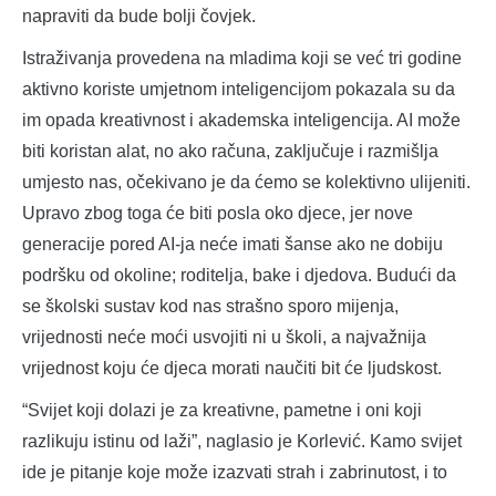
napraviti da bude bolji čovjek.
Istraživanja provedena na mladima koji se već tri godine
aktivno koriste umjetnom inteligencijom pokazala su da
im opada kreativnost i akademska inteligencija. AI može
biti koristan alat, no ako računa, zaključuje i razmišlja
umjesto nas, očekivano je da ćemo se kolektivno ulijeniti.
Upravo zbog toga će biti posla oko djece, jer nove
generacije pored AI-ja neće imati šanse ako ne dobiju
podršku od okoline; roditelja, bake i djedova. Budući da
se školski sustav kod nas strašno sporo mijenja,
vrijednosti neće moći usvojiti ni u školi, a najvažnija
vrijednost koju će djeca morati naučiti bit će ljudskost.
“Svijet koji dolazi je za kreativne, pametne i oni koji
razlikuju istinu od laži”, naglasio je Korlević. Kamo svijet
ide je pitanje koje može izazvati strah i zabrinutost, i to