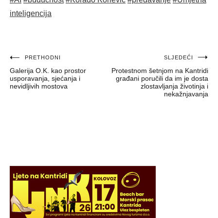
inteligencija
Navigacija
PRETHODNI
SLJEDEĆI
Galerija O.K. kao prostor
Protestnom šetnjom na Kantridi
objava
usporavanja, sjećanja i
građani poručili da im je dosta
nevidljivih mostova
zlostavljanja životinja i
nekažnjavanja