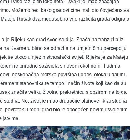
nom ili više različitih lokaliteta – svaki je imao značajan
živimo. Možemo reći kako gradovi čine mali dio čovječanstva
 Mateje Rusak dva međusobno vrlo različita grada odigrala
jeku kao grad svog studija. Značajna tranzicija iz
 na Kvarneru bitno se odrazila na umjetničinu percepciju
vijek se utkao u njezin stvaralački svijet. Rijeka je za Mateju
 kojem je prirodno saživjela s novom okolinom i ljudima.
rodovi, beskonačna morska površina i obrisi otoka u daljini.
erament stanovnika te tempo i način života koji kao da su
 Rusak značila veliku životnu prekretnicu s obzirom na to da
tku studija. No, život je imao drugačije planove i kraj studija
iše, povratak u rodni grad bio je obogaćen novim usvojenim
eljstvima.