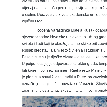
živjeti kao odrasli pojedinci – bilo da je riječ o jed
utjecaj na nas i našu percepciju svijeta u kojem 
u cjelini. Upravo su u životu akademske umjetnice
ključnu ulogu.
Rođena Varaždinka Mateja Rusak odabrala je Ri
sjeverozapadne Hrvatske u plavetnilo lučkog grada
svijeta i ljudi koji je okružuju, a morski kolorit zau
Rusak predstavljala mjesto življenja i studiranja u
Fascinirale su je riječke vizure – dizalice, luka, b
U potpunosti joj je odgovarao karakter grada, temp
bili krojeni po njezinoj mjeri. Rijeka je za Mateju
je planirala ostati živjeti i raditi u Rijeci po završe
označio je i umjetničin povratak u Varaždin. Štov
znanjima, vještinama, iskustvima, ali i novim prijat