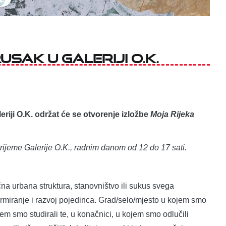
sak u Galeriji O.K.
leriji O.K. održat će se otvorenje izložbe
Moja Rijeka
 vrijeme Galerije O.K., radnim danom od 12 do 17 sati.
ična urbana struktura, stanovništvo ili sukus svega
miranje i razvoj pojedinca. Grad/selo/mjesto u kojem smo
jem smo studirali te, u konačnici, u kojem smo odlučili