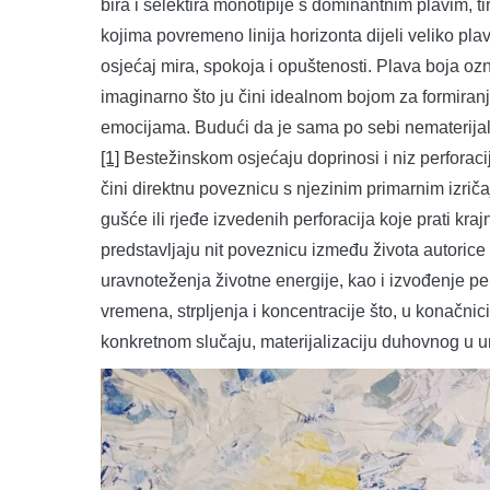
bira i selektira monotipije s dominantnim plavim, t
kojima povremeno linija horizonta dijeli veliko plav
osjećaj mira, spokoja i opuštenosti. Plava boja oz
imaginarno što ju čini idealnom bojom za formiran
emocijama. Budući da je sama po sebi nematerijalna
[1]
Bestežinskom osjećaju doprinosi i niz perforaci
čini direktnu poveznicu s njezinim primarnim izrič
gušće ili rjeđe izvedenih perforacija koje prati kra
predstavljaju nit poveznicu između života autoric
uravnoteženja životne energije, kao i izvođenje pe
vremena, strpljenja i koncentracije što, u konačnic
konkretnom slučaju, materijalizaciju duhovnog u u