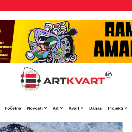
Početna
Novosti
Art
Kvart
Danas
Projekti