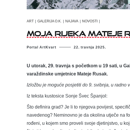
ART
|
GALERIJA O.K.
|
NAJAVA
|
NOVOSTI
|
Moja Rijeka Mateje Ru
Portal ArtKvart
22. travnja 2025.
U utorak, 29. travnja s početkom u 19 sati, u Ga
varaždinske umjetnice Mateje Rusak.
Izložbu je moguće posjetiti do 9. svibnja, u radno
Iz teksta kustosice Sonje Švec Španjol:
Što definira grad? Je li to njegova povijest, specif
navedenog? Neminovno je da okolina utječe na for
rođeni, u kojem smo proveli svoje djetinjstvo, u ko