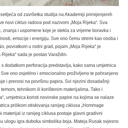
ljeća od završetka studija na Akademiji primijenjenih
sve novi ciklus radova pod nazivom „Moja Rijeka“. Sva
e, znanja i uspomene koje je stekla za vrijeme boravka i
jednosti, emocije i energiju. Sve ono čemu stremi kao osoba i
No, povratkom u rodni grad, pojam „Moja Rijeka“ je
 Rijeka“ sada je postao Varaždin.
u s dodatkom perforacija predstavlja, kako sama umjetnica
. Sve ono osjetilno i emocionalno proživljeno te pohranjeno
e i prenosi na površinu papira. Svi njezini dosadašnji
 temom, tehnikom ili korištenim materijalima. Tako i
a“, umjetnica koristi novinske papire na kojima se nalaze
trica prilikom otiskivanja ranijeg ciklusa „Hommage
materijal iz ranijeg ciklusa postaje glavni gradivni
čnu ulogu igra duboka simbolika boja. Mateja Rusak svjesno