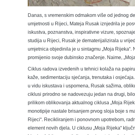
Danas, s vremenskim odmakom više od jednog deset
umjetnosti u Rijeci, Mateja Rusak iznjedrila je po
iskustva, poznanstva, inspirativne vizure, spoznaj
studija u Rijeci, Rusak je dematerijalizirala u vri
umjetnica objedinila je u sintagmu „Moja Rijeka“. 
promijenio svoje dubinsko značenje. Naime, „Moja
Ciklus radova izvedenih u tehnici kolaža na papir
kaže, sedimentaciju sjećanja, trenutaka i osjećaja
u vidu iskustava i uspomena, Rusak sažima, oblikuj
ciklusi prirodno se nadovezuju jedan na drugi, bilo
prilikom oblikovanja aktualnog ciklusa „Moja Rijek
monotipije nastale brisanjem prvog sloja boje s ma
Rijeci“. Recikliranjem i ponovnom upotrebom, radni 
element novih djela. U ciklusu „Moja Rijeka“ klju