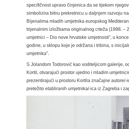
specifičnost upravo činjenica da se tijekom njegov
simbolizira bitnu prekretnicu u daljnjem razvoju n
Bijenalima mladih umjetnika europskog Mediterana 
trijenalnim izložbama originalnog crteža (1998. – 
umjetnici – Dio nove hrvatske umjetnosti”, u kon
godine, u sklopu koje je održana i tribina, s inici
umjetnika”.
S Jolandom Todorović kao voditeljicom galerije, o
Kortil, otvarajući prostor ujedno i mladim umjetnic
prezentirajući u prostoru Kortila značajne autore/-i
pretežito etabliranih umjetnika/-ica iz Zagreba i 