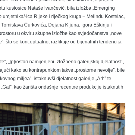
u kustosice Nataše Ivančević, bila izložba „Emerging
ero umjetnika/-ica Rijeke i riječkog kruga – Melindu Kostelac,
 Tomislava Ćurkovića, Dejana Kljuna, Igora Eškinju i
 prostoru u okviru skupne izložbe kao svjedočanstva „nove
e”, što se konceptualno, razlikuje od bijenalnih tendencija
, „[p]rostori namijenjeni izložbeno galerijskoj djelatnosti,
rajući kako su kontrapunktom takve „prostorne nevolje”, bile
kovnog miljea”, istaknuvši djelatnost galerije „Arh” te
 „Gal”, kao žarišta ondašnje recentne produkcije istaknutih