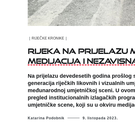
|
RIJEČKE KRONIKE
|
Rijeka na prijelazu m
medijacija i nezavis
Na prijelazu devedesetih godina prošlog s
generacija riječkih likovnih i vizualnih u
međunarodnoj umjetničkoj sceni. U ovom 
pregled institucionalnih izlagačkih pro
umjetničke scene, koji su u okviru medijaci
Katarina Podobnik
9. listopada 2023.