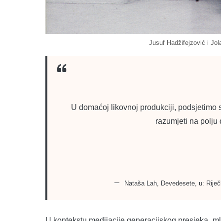
Jusuf Hadžifejzović i Jol
U domaćoj likovnoj produkciji, podsjetimo s
razumjeti na polju 
Nataša Lah, Devedesete, u: Riječk
U kontekstu medijacije generacijskog presjeka „ml