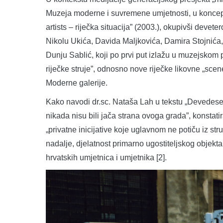
Muzeja moderne i suvremene umjetnosti, u koncept
artists – riječka situacija” (2003.), okupivši devet
Nikolu Ukića, Davida Maljkovića, Damira Stojnića,
Dunju Sablić, koji po prvi put izlažu u muzejskom
riječke struje”, odnosno nove riječke likovne „scen
Moderne galerije.
Kako navodi dr.sc. Nataša Lah u tekstu „Devedesete”
nikada nisu bili jača strana ovoga grada”, konstati
„privatne inicijative koje uglavnom ne potiču iz stru
nadalje, djelatnost primarno ugostiteljskog objekta
hrvatskih umjetnica i umjetnika [2].