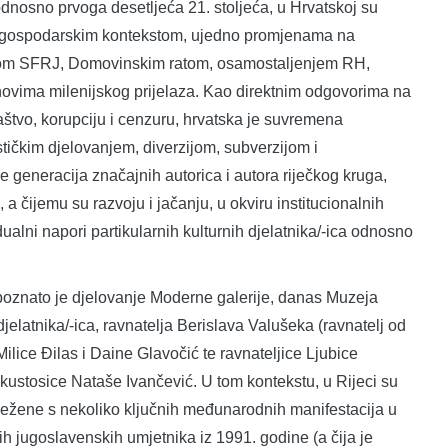
odnosno prvoga desetljeća 21. stoljeća, u Hrvatskoj su
te gospodarskim kontekstom, ujedno promjenama na
padom SFRJ, Domovinskim ratom, osamostaljenjem RH,
ahovima milenijskog prijelaza. Kao direktnim odgovorima na
omaštvo, korupciju i cenzuru, hrvatska je suvremena
stičkim djelovanjem, diverzijom, subverzijom i
e generacija značajnih autorica i autora riječkog kruga,
a čijemu su razvoju i jačanju, u okviru institucionalnih
dualni napori partikularnih kulturnih djelatnika/-ica odnosno
, poznato je djelovanje Moderne galerije, danas Muzeja
jelatnika/-ica, ravnatelja Berislava Valušeka (ravnatelj od
lice Đilas i Daine Glavočić te ravnateljice Ljubice
kustosice Nataše Ivančević. U tom kontekstu, u Rijeci su
lježene s nekoliko ključnih međunarodnih manifestacija u
h jugoslavenskih umjetnika iz 1991. godine (a čija je