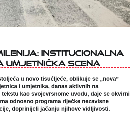
ilenija: institucionalna
na umjetnička scena
toljeća u novo tisućljeće, oblikuje se „nova”
mjetnica i umjetnika, danas aktivnih na
tekstu kao svojevrsnome uvodu, daje se okvirni
grama odnosno programa riječke nezavisne
je, doprinijeli jačanju njihove vidljivosti.