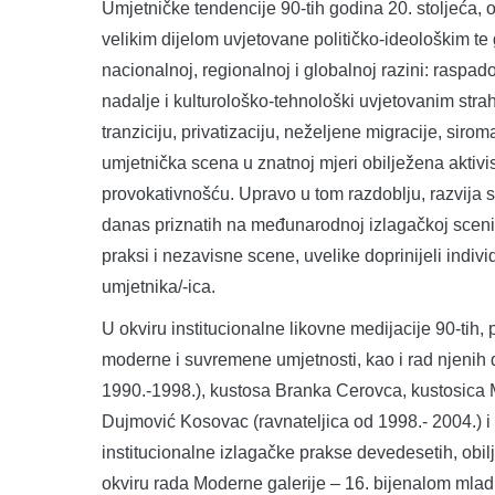
Umjetničke tendencije 90-tih godina 20. stoljeća, 
velikim dijelom uvjetovane političko-ideološkim 
nacionalnoj, regionalnoj i globalnoj razini: ras
nadalje i kulturološko-tehnološki uvjetovanim str
tranziciju, privatizaciju, neželjene migracije, sir
umjetnička scena u znatnoj mjeri obilježena aktivi
provokativnošću. Upravo u tom razdoblju, razvija s
danas priznatih na međunarodnoj izlagačkoj sceni, 
praksi i nezavisne scene, uvelike doprinijeli indivi
umjetnika/-ica.
U okviru institucionalne likovne medijacije 90-tih
moderne i suvremene umjetnosti, kao i rad njenih d
1990.-1998.), kustosa Branka Cerovca, kustosica Mi
Dujmović Kosovac (ravnateljica od 1998.- 2004.) i 
institucionalne izlagačke prakse devedesetih, obi
okviru rada Moderne galerije – 16. bijenalom mladi