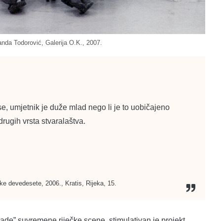
anda Todorović, Galerija O.K., 2007.
e, umjetnik je duže mlad nego li je to uobičajeno
drugih vrsta stvaralaštva.
e devedesete, 2006., Kratis, Rijeka, 15.
ade” suvremene riječke scene, stimulativan je projekt