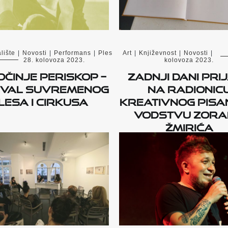
lište
|
Novosti
|
Performans
|
Ples
Art
|
Književnost
|
Novosti
|
28. kolovoza 2023.
kolovoza 2023.
činje PERISKOP –
Zadnji dani pri
ival suvremenog
na radionic
lesa i cirkusa
kreativnog pisa
vodstvu Zor
Žmirića