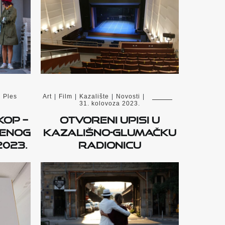
|
Ples
Art
|
Film
|
Kazalište
|
Novosti
|
31. kolovoza 2023.
KOP –
Otvoreni upisi u
menog
kazališno-glumačku
2023.
radionicu