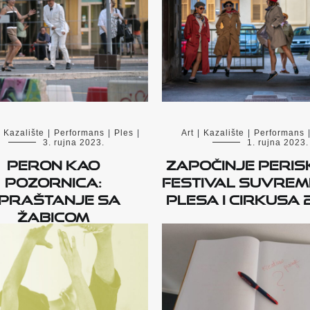
Kazalište
|
Performans
|
Ples
|
Art
|
Kazalište
|
Performans
3. rujna 2023.
1. rujna 2023.
Peron kao
Započinje PERIS
pozornica:
Festival suvre
praštanje sa
plesa i cirkusa 
Žabicom