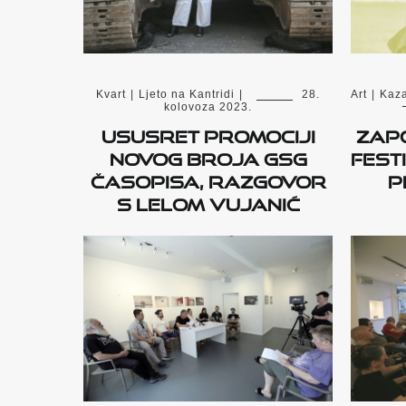
Kvart
|
Ljeto na Kantridi
|
28.
Art
|
Kaza
kolovoza 2023.
Ususret promociji
Zapo
novog broja GSG
fest
časopisa, razgovor
p
s Lelom Vujanić