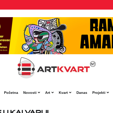
Početna
Novosti
Art
Kvart
Danas
Projekti
 u Kalvariji