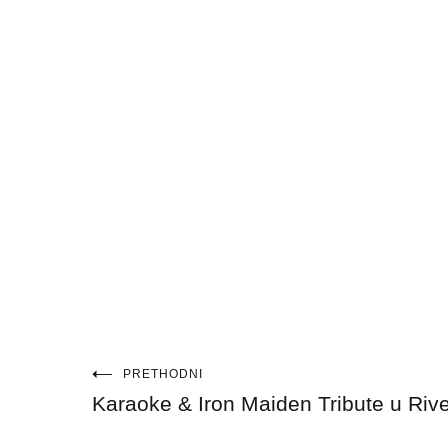
Navigacija
PRETHODNI
Karaoke & Iron Maiden Tribute u Rive
objava