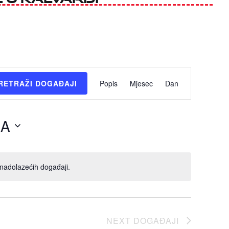
Događaj
RETRAŽI DOGAĐAJI
Popis
Mjesec
Dan
navigacija
pogleda
ĆA
adolazećih događaji.
NEXT
DOGAĐAJI