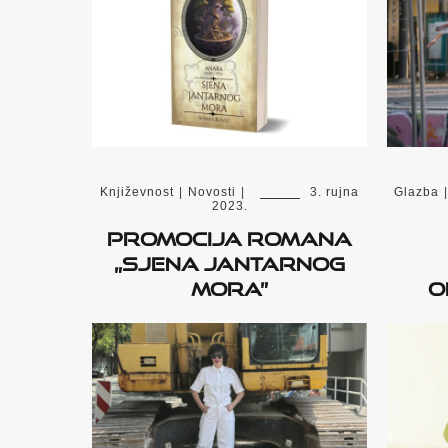
Književnost
|
Novosti
|
3. rujna
Glazba
|
2023.
Promocija romana
„Sjena Jantarnog
mora”
o