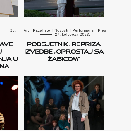
28.
Art
|
Kazalište
|
Novosti
|
Performans
|
Ples
27. kolovoza 2023.
jave
Podsjetnik: Repriza
u
izvedbe „Oproštaj sa
nja u
Žabicom”
ana