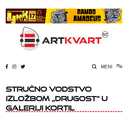
Skip
to
content
Umjetnost, kultura i društvena zbivanja
ArtKvart
MENI
Stručno vodstvo
izložbom „Drugost“ u
Galeriji Kortil