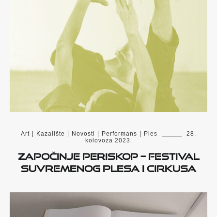
Art
|
Kazalište
|
Novosti
|
Performans
|
Ples
28.
kolovoza 2023.
Započinje PERISKOP – festival
suvremenog plesa i cirkusa