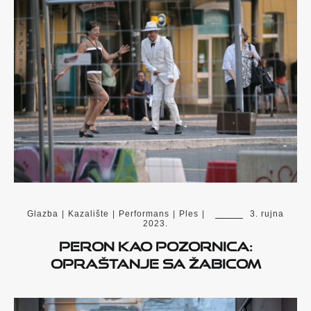
Glazba
|
Kazalište
|
Performans
|
Ples
|
3. rujna
2023.
Peron kao pozornica:
opraštanje sa Žabicom