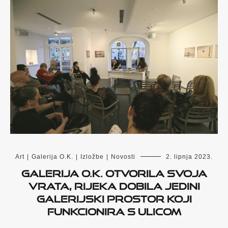
Art
|
Galerija O.K.
|
Izložbe
|
Novosti
2. lipnja 2023.
Galerija O.K. otvorila svoja
vrata, Rijeka dobila jedini
galerijski prostor koji
funkcionira s ulicom