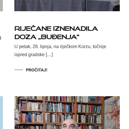
Riječane iznenadila
doza „Buđenja“
4
U petak, 28. lipnja, na riječkom Korzu, točnije
ispred gradske […]
PROČITAJ!