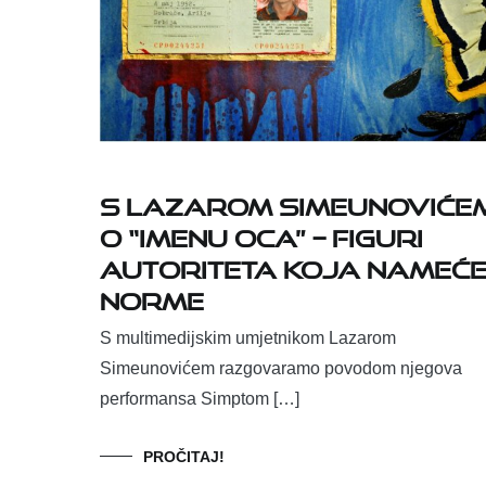
S Lazarom Simeunoviće
o “Imenu Oca” – figuri
autoriteta koja nameć
norme
S multimedijskim umjetnikom Lazarom
Simeunovićem razgovaramo povodom njegova
performansa Simptom […]
PROČITAJ!