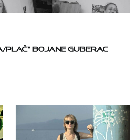
iva/Plač“ Bojane Guberac