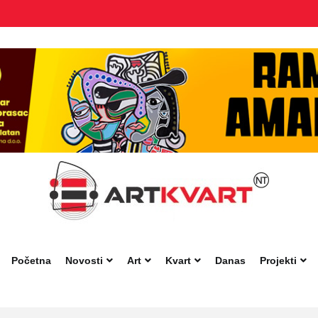
Početna
Novosti
Art
Kvart
Danas
Projekti