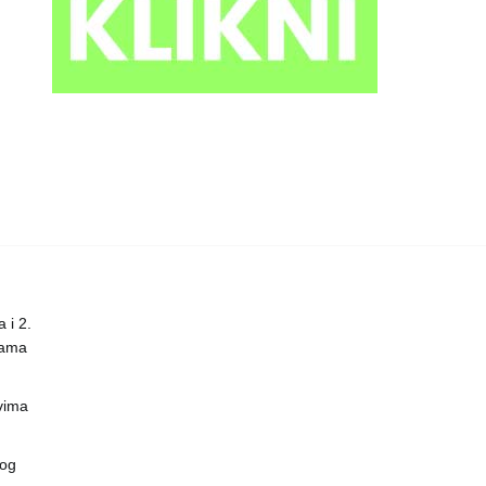
 i 2.
nama
vima
vog