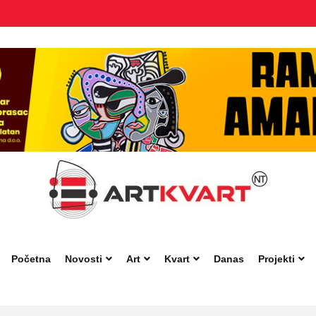
Početna
Novosti
Art
Kvart
Danas
Projekti