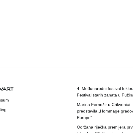
KVART
4. Međunarodni festival foklora
Festival starih zanata u Fuži
ssum
Marina Fernežir u Crikvenici
ting
predstavila „Hommage grado
Europe“
Održana riječka premijera pr