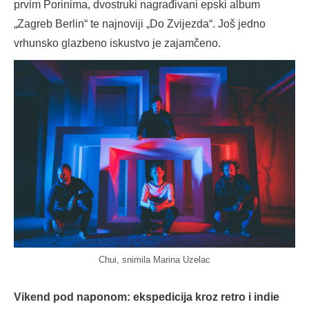
prvim Porinima, dvostruki nagrađivani epski album
„Zagreb Berlin“ te najnoviji „Do Zvijezda“. Još jedno
vrhunsko glazbeno iskustvo je zajamčeno.
Chui, snimila Marina Uzelac
Vikend pod naponom: ekspedicija kroz retro i indie