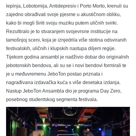
lepinja, Lobotomija, Antidepresiv i Porto Morto, krenuli su
zajedno obrađivati svoje pjesme u akustičnom obliku,
kako bi mogli širiti svoju muziku putem uličnih svirki.
Rezultiralo je to stvaranjem svojevrsne institucije na
tamošnjoj sceni, koja je iznjedrila više stotina odsviranih
festivalskih, uličnih i klupskih nastupa diljem regije.
Tijekom godina ansambl je nadživio dobar dio originalnih
jebotonskih bendova, ali su se i novi bendovi formirali te
je u međuvremenu JeboTon postao priznata i
nagrađivana izdavačka kuća s više desetaka izdanja.
Nastup JeboTon Ansambla dio je programa Day Zero,
posebnog studentskog segmenta festivala.