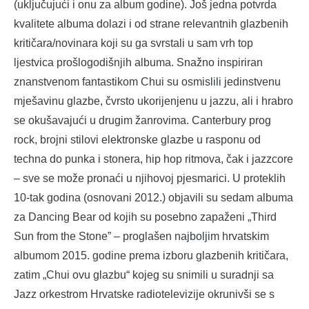
(uključujući i onu za album godine). Još jedna potvrda
kvalitete albuma dolazi i od strane relevantnih glazbenih
kritičara/novinara koji su ga svrstali u sam vrh top
ljestvica prošlogodišnjih albuma. Snažno inspiriran
znanstvenom fantastikom Chui su osmislili jedinstvenu
mješavinu glazbe, čvrsto ukorijenjenu u jazzu, ali i hrabro
se okušavajući u drugim žanrovima. Canterbury prog
rock, brojni stilovi elektronske glazbe u rasponu od
techna do punka i stonera, hip hop ritmova, čak i jazzcore
– sve se može pronaći u njihovoj pjesmarici. U proteklih
10-tak godina (osnovani 2012.) objavili su sedam albuma
za Dancing Bear od kojih su posebno zapaženi „Third
Sun from the Stone” – proglašen najboljim hrvatskim
albumom 2015. godine prema izboru glazbenih kritičara,
zatim „Chui ovu glazbu“ kojeg su snimili u suradnji sa
Jazz orkestrom Hrvatske radiotelevizije okrunivši se s