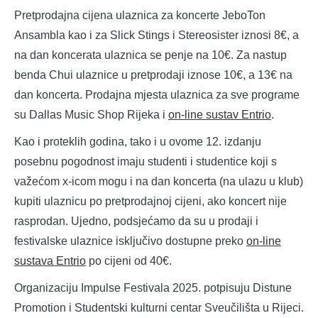
Pretprodajna cijena ulaznica za koncerte JeboTon
Ansambla kao i za Slick Stings i Stereosister iznosi 8€, a
na dan koncerata ulaznica se penje na 10€. Za nastup
benda Chui ulaznice u pretprodaji iznose 10€, a 13€ na
dan koncerta. Prodajna mjesta ulaznica za sve programe
su Dallas Music Shop Rijeka i
on-line sustav Entrio
.
Kao i proteklih godina, tako i u ovome 12. izdanju
posebnu pogodnost imaju studenti i studentice koji s
važećom x-icom mogu i na dan koncerta (na ulazu u klub)
kupiti ulaznicu po pretprodajnoj cijeni, ako koncert nije
rasprodan. Ujedno, podsjećamo da su u prodaji i
festivalske ulaznice isključivo dostupne preko
on-line
sustava Entrio
po cijeni od 40€.
Organizaciju Impulse Festivala 2025. potpisuju Distune
Promotion i Studentski kulturni centar Sveučilišta u Rijeci.