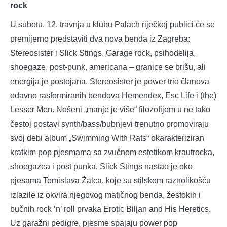
rock
U subotu, 12. travnja u klubu Palach riječkoj publici će se
premijerno predstaviti dva nova benda iz Zagreba:
Stereosister i Slick Stings. Garage rock, psihodelija,
shoegaze, post-punk, americana – granice se brišu, ali
energija je postojana. Stereosister je power trio članova
odavno rasformiranih bendova Hemendex, Esc Life i (the)
Lesser Men. Nošeni „manje je više“ filozofijom u ne tako
čestoj postavi synth/bass/bubnjevi trenutno promoviraju
svoj debi album „Swimming With Rats“ okarakteriziran
kratkim pop pjesmama sa zvučnom estetikom krautrocka,
shoegazea i post punka. Slick Stings nastao je oko
pjesama Tomislava Žalca, koje su stilskom raznolikošću
izlazile iz okvira njegovog matičnog benda, žestokih i
bučnih rock ‘n’ roll prvaka Erotic Biljan and His Heretics.
Uz garažni pedigre, pjesme spajaju power pop