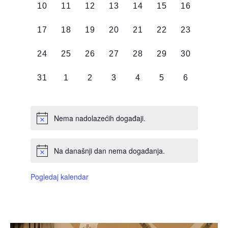
0
0
0
0
0
0
0
10
11
12
13
14
15
16
DOGAĐAJI,
DOGAĐAJI,
DOGAĐAJI,
DOGAĐAJI,
DOGAĐAJI,
DOGAĐAJI,
DOGAĐAJI
0
0
0
0
0
0
0
17
18
19
20
21
22
23
DOGAĐAJI,
DOGAĐAJI,
DOGAĐAJI,
DOGAĐAJI,
DOGAĐAJI,
DOGAĐAJI,
DOGAĐAJI
0
0
0
0
0
0
0
24
25
26
27
28
29
30
DOGAĐAJI,
DOGAĐAJI,
DOGAĐAJI,
DOGAĐAJI,
DOGAĐAJI,
DOGAĐAJI,
DOGAĐAJI
0
0
0
0
0
0
0
31
1
2
3
4
5
6
DOGAĐAJI,
DOGAĐAJI,
DOGAĐAJI,
DOGAĐAJI,
DOGAĐAJI,
DOGAĐAJI,
DOGAĐAJI
Nema nadolazećih događaji.
Na današnji dan nema događanja.
Pogledaj kalendar