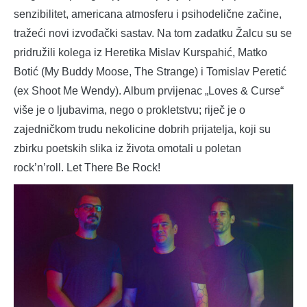
senzibilitet, americana atmosferu i psihodelične začine,
tražeći novi izvođački sastav. Na tom zadatku Žalcu su se
pridružili kolega iz Heretika Mislav Kurspahić, Matko
Botić (My Buddy Moose, The Strange) i Tomislav Peretić
(ex Shoot Me Wendy). Album prvijenac „Loves & Curse“
više je o ljubavima, nego o prokletstvu; riječ je o
zajedničkom trudu nekolicine dobrih prijatelja, koji su
zbirku poetskih slika iz života omotali u poletan
rock’n’roll. Let There Be Rock!