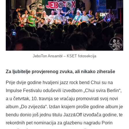
JeboTon Ansambl – KSET fotosekcija
Za ljubitelje provjerenog zvuka, ali nikako ziheraše
Prije dvije godine hvaljeni jazz rock bend Chui su na
Impulse Festivalu oduševili izvedbom „Chui svira Berlin“,
a u četvrtak, 10. travnja se vraćaju promovirati svoj novi
album „Do zvijezda“. Izdan krajem prošle godine album je
bendu donio još jednu titulu Jazz&Off izvođača godine, te
rekordnih pet nominacija za glazbenu nagradu Porin