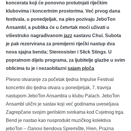
koncerata koji će ponovno protutnjati riječkim
klubovima i koncertnim prostorima. Već prvog dana
festivala, u ponedjeljak, na ples pozivaju JeboTon
Ansambl, a publika će u četvrtak moći uživati u
višestruko nagrađivanom
jazz
sastavu Chui. Subota
je pak rezervirana za premijerni riječki nastup dva
nova sjajna benda; Stereosister i Slick Stings. U
popratnom dijelu programa, za ljubitelje glazbe u svim
oblicima tu je i nezaobilazni
sajam ploča
Plesno otvaranje za početak tjedna Impulse Festival
koncertni dio tjedna otvara u ponedjeljak, 7. travnja
nastupom JeboTon Ansambla u klubu Palach. JeboTon
Ansambl ulični je sastav koji već godinama uveseljava
Zagrepčane svojim gerilskim svirkama kod Cvjetnog trga.
Bend je nastao kao nusprodukt muzičkog kolektiva
jeboTon – članovi bendova Spremište, Hren, Prazna