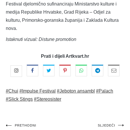
Festival djelomično sufinanciraju Ministarstvo kulture i
medija Republike Hrvatske, Grad Rijeka – Odjel za
kulturu, Primorsko-goranska županija i Zaklada Kultura
nova.
Istaknuti vizual: Distune promotion
Prati i dijeli Artkvart.hr
#Chui
#Impulse Festival
#Jeboton ansambl
#Palach
#Slick Stings
#Stereosister
Navigacija
PRETHODNI
SLJEDEĆI