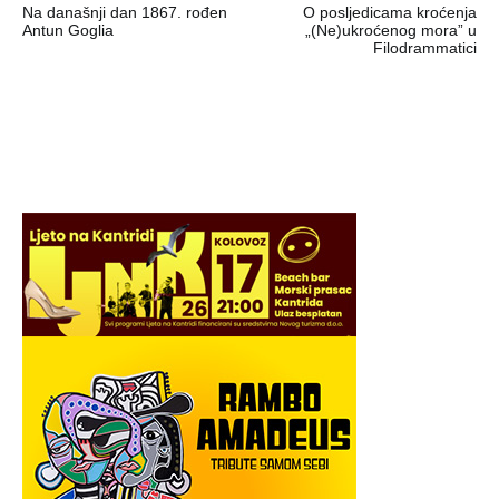
Na današnji dan 1867. rođen
O posljedicama kroćenja
objava
Antun Goglia
„(Ne)ukroćenog mora” u
Filodrammatici