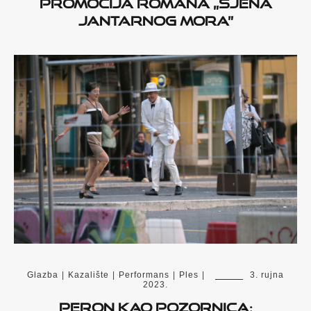
Promocija romana „Sjena
Jantarnog mora”
Glazba
|
Kazalište
|
Performans
|
Ples
|
3. rujna
2023.
Peron kao pozornica: