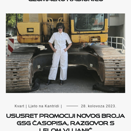
Kvart
|
Ljeto na Kantridi
|
28. kolovoza 2023.
Ususret promociji novog broja
GSG časopisa, razgovor s
Lelom Vujanić