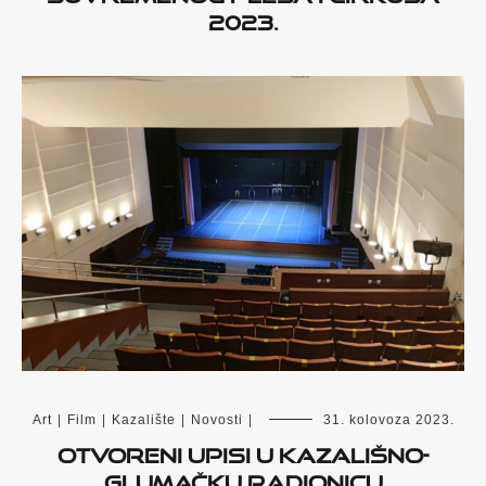
2023.
Art
|
Film
|
Kazalište
|
Novosti
|
31. kolovoza 2023.
Otvoreni upisi u kazališno-
glumačku radionicu