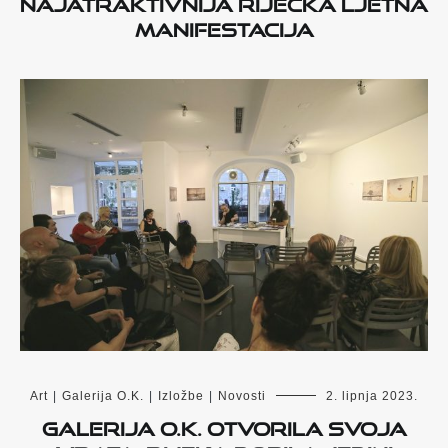
najatraktivnija riječka ljetna
manifestacija
Art
|
Galerija O.K.
|
Izložbe
|
Novosti
2. lipnja 2023.
Galerija O.K. otvorila svoja