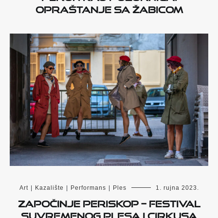
opraštanje sa Žabicom
Art
|
Kazalište
|
Performans
|
Ples
1. rujna 2023.
Započinje PERISKOP – Festival
suvremenog plesa i cirkusa