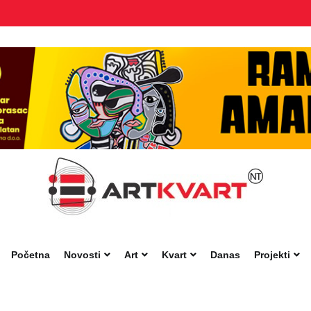
Početna
Novosti
Art
Kvart
Danas
Projekti