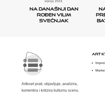
srpnja 2024.
Na današnji dan
N
rođen Vilim
pr
Svečnjak
Ba
ART 
Impre
Marke
Artkvart prati, objavljuje, analizira,
komentira i kritizira kulturnu scenu.