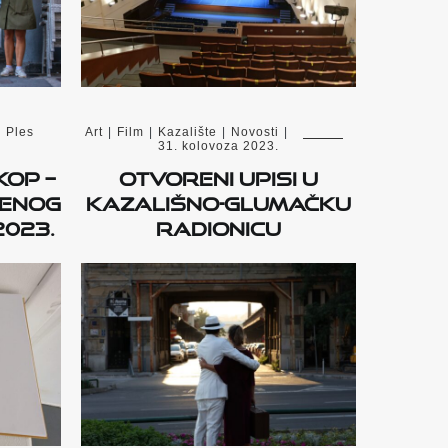
|
Ples
Art
|
Film
|
Kazalište
|
Novosti
|
31. kolovoza 2023.
KOP –
Otvoreni upisi u
menog
kazališno-glumačku
2023.
radionicu