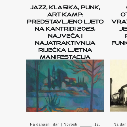
Jazz, klasika, punk,
Art Kamp:
o
Predstavljeno Ljeto
vrat
na Kantridi 2023,
je
najveća i
najatraktivnija
funk
riječka ljetna
manifestacija
Na današnji dan
|
Novosti
12.
Na dan