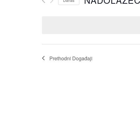
NADOLAZE
Danas
Odaberite
datum.
Prethodni
Događaji