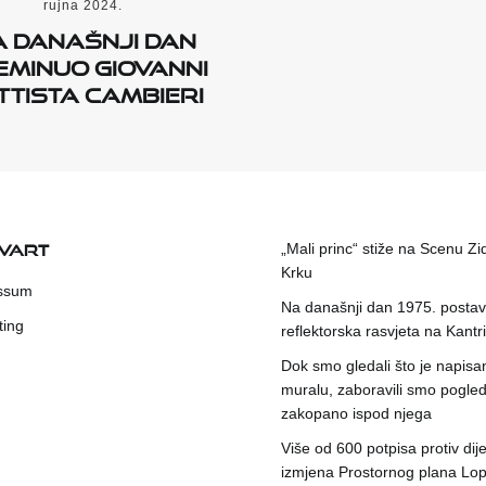
rujna 2024.
a današnji dan
eminuo Giovanni
ttista Cambieri
KVART
„Mali princ“ stiže na Scenu Zi
Krku
ssum
Na današnji dan 1975. postavl
ting
reflektorska rasvjeta na Kantri
Dok smo gledali što je napisa
muralu, zaboravili smo pogleda
zakopano ispod njega
Više od 600 potpisa protiv dije
izmjena Prostornog plana Lop