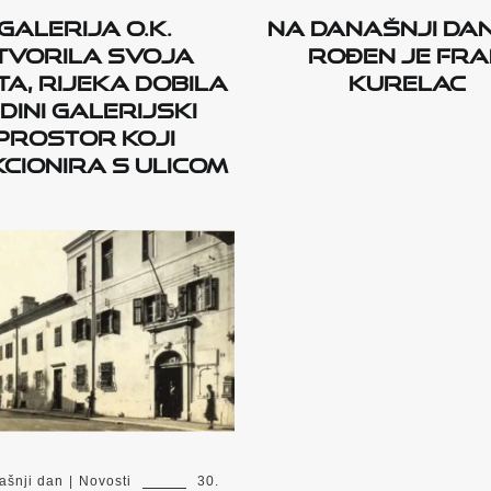
Galerija O.K.
Na današnji dan 
tvorila svoja
rođen je Fr
a, Rijeka dobila
Kurelac
dini galerijski
prostor koji
cionira s ulicom
ašnji dan
|
Novosti
30.