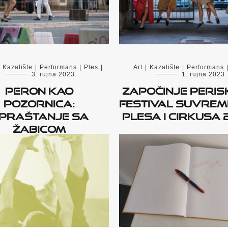
Kazalište
|
Performans
|
Ples
|
Art
|
Kazalište
|
Performans
3. rujna 2023.
1. rujna 2023.
Peron kao
Započinje PERIS
pozornica:
Festival suvre
praštanje sa
plesa i cirkusa 
Žabicom