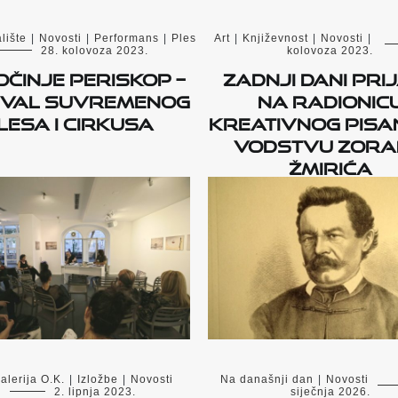
lište
|
Novosti
|
Performans
|
Ples
Art
|
Književnost
|
Novosti
|
28. kolovoza 2023.
kolovoza 2023.
činje PERISKOP –
Zadnji dani pri
ival suvremenog
na radionic
lesa i cirkusa
kreativnog pisa
vodstvu Zor
Žmirića
alerija O.K.
|
Izložbe
|
Novosti
Na današnji dan
|
Novosti
2. lipnja 2023.
siječnja 2026.