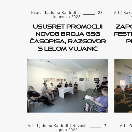
Kvart
|
Ljeto na Kantridi
|
28.
Art
|
Kaza
kolovoza 2023.
Ususret promociji
Zapo
novog broja GSG
fest
časopisa, razgovor
p
s Lelom Vujanić
Art
|
Ljeto na Kantridi
|
Novosti
7.
Art
|
G
lipnja 2023.