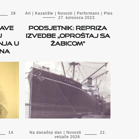
28.
Art
|
Kazalište
|
Novosti
|
Performans
|
Ples
27. kolovoza 2023.
jave
Podsjetnik: Repriza
u
izvedbe „Oproštaj sa
nja u
Žabicom”
ana
14.
Na današnji dan
|
Novosti
22.
veljače 2026.