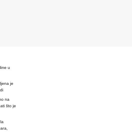
dine u
jena je
di
no na
ti što je
la
ara,