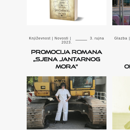
Književnost
|
Novosti
|
3. rujna
Glazba
|
2023.
Promocija romana
„Sjena Jantarnog
mora”
o