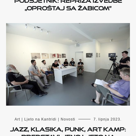
„Oproštaj sa Žabicom”
Art
|
Ljeto na Kantridi
|
Novosti
7. lipnja 2023.
Jazz, klasika, punk, Art Kamp:
Predstavljeno Ljeto na