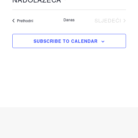
Odaberite
datum.
Danas
SLJEDEĆI
Događaji
Prethodni
DOGAĐAJI
SUBSCRIBE TO CALENDAR