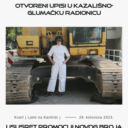
Otvoreni upisi u kazališno-
glumačku radionicu
Kvart
|
Ljeto na Kantridi
|
28. kolovoza 2023.
Ususret promociji novog broja