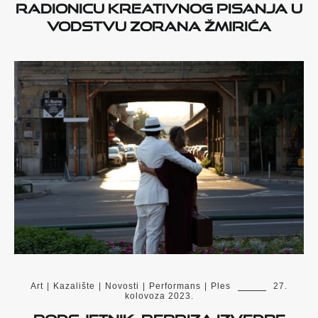
radionicu kreativnog pisanja u
vodstvu Zorana Žmirića
Art
|
Kazalište
|
Novosti
|
Performans
|
Ples
27.
kolovoza 2023.
Podsjetnik: Repriza izvedbe