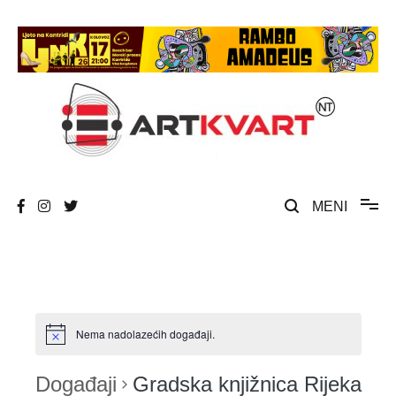
Skip
to
content
Umjetnost, kultura i društvena zbivanja
ArtKvart
MENI
Nema nadolazećih događaji.
Događaji
Gradska knjižnica Rijeka