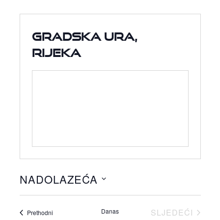
Gradska ura,
Rijeka
NADOLAZEĆA
Odaberite
datum.
Danas
SLJEDEĆI
Događaji
Prethodni