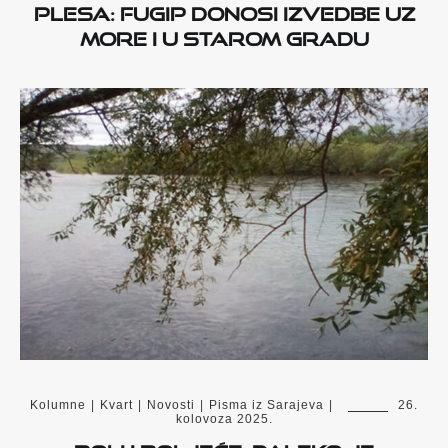
plesa: FUGIP donosi izvedbe uz
more i u Starom gradu
Kolumne
|
Kvart
|
Novosti
|
Pisma iz Sarajeva
|
26.
kolovoza 2025.
Boli i boljeće, daleko je