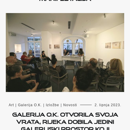
Art
|
Galerija O.K.
|
Izložbe
|
Novosti
2. lipnja 2023.
Galerija O.K. otvorila svoja
vrata, Rijeka dobila jedini
galerijski prostor koji