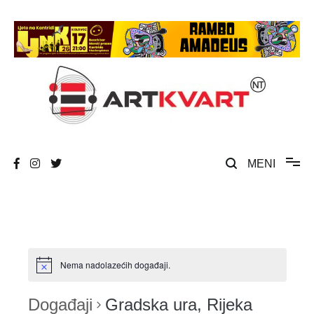
Skip
to
content
Umjetnost, kultura i društvena zbivanja
ArtKvart
MENI
Nema nadolazećih događaji.
Događaji
Gradska ura, Rijeka