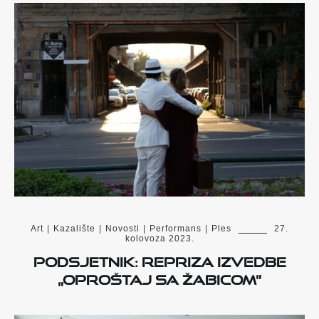
Art
|
Kazalište
|
Novosti
|
Performans
|
Ples
27.
kolovoza 2023.
Podsjetnik: Repriza izvedbe
„Oproštaj sa Žabicom”