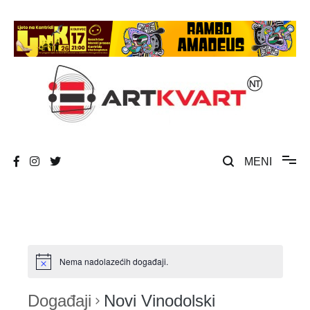
Skip
to
content
Umjetnost, kultura i društvena zbivanja
ArtKvart
MENI
Nema nadolazećih događaji.
Događaji
Novi Vinodolski