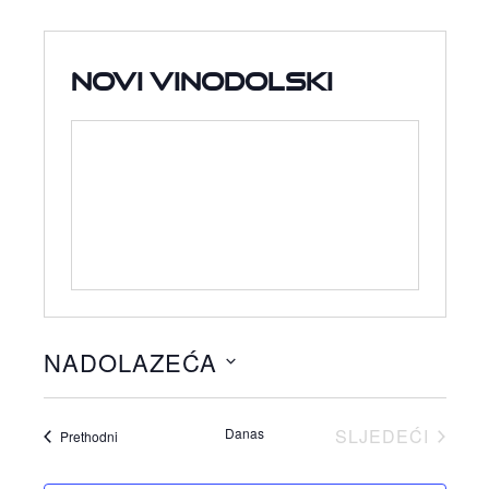
Novi Vinodolski
NADOLAZEĆA
Odaberite
datum.
Danas
SLJEDEĆI
Događaji
Prethodni
DOGAĐAJI