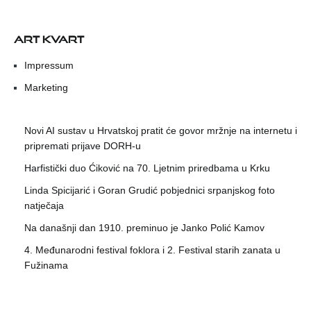
ART KVART
Impressum
Marketing
Novi AI sustav u Hrvatskoj pratit će govor mržnje na internetu i
pripremati prijave DORH-u
Harfistički duo Ćiković na 70. Ljetnim priredbama u Krku
Linda Spicijarić i Goran Grudić pobjednici srpanjskog foto
natječaja
Na današnji dan 1910. preminuo je Janko Polić Kamov
4. Međunarodni festival foklora i 2. Festival starih zanata u
Fužinama