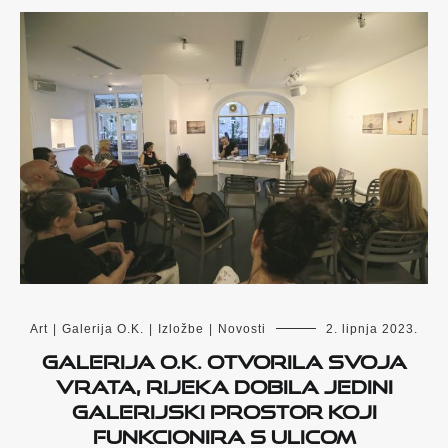
Art
|
Galerija O.K.
|
Izložbe
|
Novosti
2. lipnja 2023.
Galerija O.K. otvorila svoja
vrata, Rijeka dobila jedini
galerijski prostor koji
funkcionira s ulicom