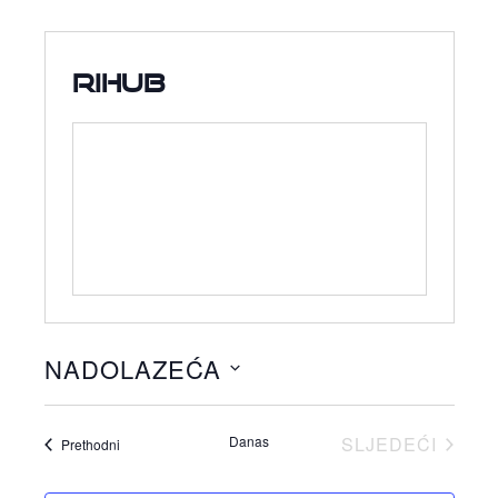
RiHub
NADOLAZEĆA
Odaberite
datum.
Danas
SLJEDEĆI
Događaji
Prethodni
DOGAĐAJI