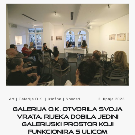
Art
|
Galerija O.K.
|
Izložbe
|
Novosti
2. lipnja 2023.
Galerija O.K. otvorila svoja
vrata, Rijeka dobila jedini
galerijski prostor koji
funkcionira s ulicom