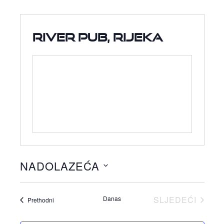
River pub, Rijeka
NADOLAZEĆA
Odaberite
datum.
Danas
SLJEDEĆI
Događaji
Prethodni
DOGAĐAJI