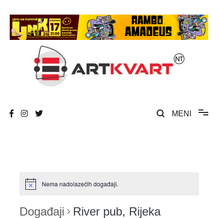
Skip
to
content
Umjetnost, kultura i društvena zbivanja
ArtKvart
MENI
Nema nadolazećih događaji.
Događaji
River pub, Rijeka