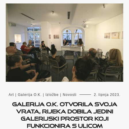
Art
|
Galerija O.K.
|
Izložbe
|
Novosti
2. lipnja 2023.
Galerija O.K. otvorila svoja
vrata, Rijeka dobila jedini
galerijski prostor koji
funkcionira s ulicom