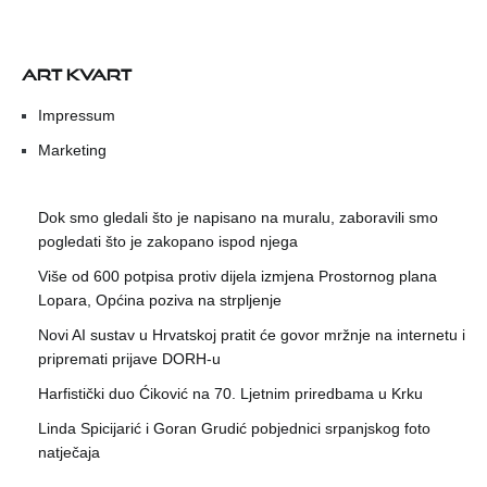
ART KVART
Impressum
Marketing
Dok smo gledali što je napisano na muralu, zaboravili smo
pogledati što je zakopano ispod njega
Više od 600 potpisa protiv dijela izmjena Prostornog plana
Lopara, Općina poziva na strpljenje
Novi AI sustav u Hrvatskoj pratit će govor mržnje na internetu i
pripremati prijave DORH-u
Harfistički duo Ćiković na 70. Ljetnim priredbama u Krku
Linda Spicijarić i Goran Grudić pobjednici srpanjskog foto
natječaja