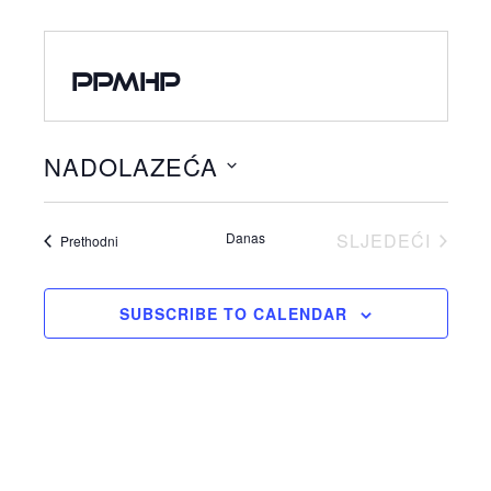
PPMHP
NADOLAZEĆA
Odaberite
datum.
Danas
SLJEDEĆI
Događaji
Prethodni
DOGAĐAJI
SUBSCRIBE TO CALENDAR