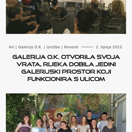
Art
|
Galerija O.K.
|
Izložbe
|
Novosti
2. lipnja 2023.
Galerija O.K. otvorila svoja
vrata, Rijeka dobila jedini
galerijski prostor koji
funkcionira s ulicom