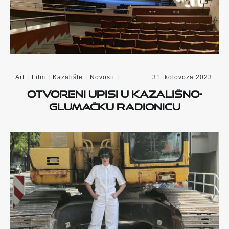
Art
|
Film
|
Kazalište
|
Novosti
|
31. kolovoza 2023.
Otvoreni upisi u kazališno-
glumačku radionicu