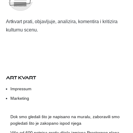
Artkvart prati, objavljuje, analizira, komentira i kritizira
kulturnu scenu.
ART KVART
Impressum
Marketing
Dok smo gledali što je napisano na muralu, zaboravili smo
pogledati što je zakopano ispod njega
Više od 600 potpisa protiv dijela izmjena Prostornog plana