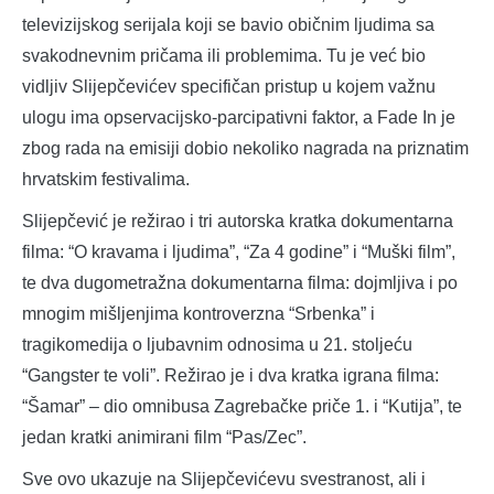
televizijskog serijala koji se bavio običnim ljudima sa
svakodnevnim pričama ili problemima. Tu je već bio
vidljiv Slijepčevićev specifičan pristup u kojem važnu
ulogu ima opservacijsko-parcipativni faktor, a Fade In je
zbog rada na emisiji dobio nekoliko nagrada na priznatim
hrvatskim festivalima.
Slijepčević je režirao i tri autorska kratka dokumentarna
filma: “O kravama i ljudima”, “Za 4 godine” i “Muški film”,
te dva dugometražna dokumentarna filma: dojmljiva i po
mnogim mišljenjima kontroverzna “Srbenka” i
tragikomedija o ljubavnim odnosima u 21. stoljeću
“Gangster te voli”. Režirao je i dva kratka igrana filma:
“Šamar” – dio omnibusa Zagrebačke priče 1. i “Kutija”, te
jedan kratki animirani film “Pas/Zec”.
Sve ovo ukazuje na Slijepčevićevu svestranost, ali i