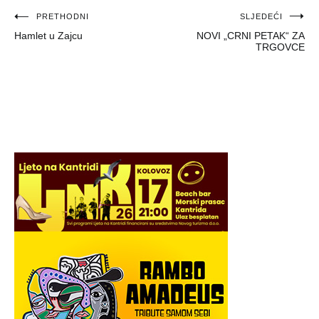
Navigacija
PRETHODNI
SLJEDEĆI
Hamlet u Zajcu
NOVI „CRNI PETAK“ ZA
objava
TRGOVCE