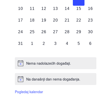
DOGAĐAJI,
DOGAĐAJI,
DOGAĐAJI,
DOGAĐAJI,
DOGAĐAJI,
DOGAĐAJI,
DOGAĐAJI
0
0
0
0
0
0
0
10
11
12
13
14
15
16
DOGAĐAJI,
DOGAĐAJI,
DOGAĐAJI,
DOGAĐAJI,
DOGAĐAJI,
DOGAĐAJI,
DOGAĐAJI
0
0
0
0
0
0
0
17
18
19
20
21
22
23
DOGAĐAJI,
DOGAĐAJI,
DOGAĐAJI,
DOGAĐAJI,
DOGAĐAJI,
DOGAĐAJI,
DOGAĐAJI
0
0
0
0
0
0
0
24
25
26
27
28
29
30
DOGAĐAJI,
DOGAĐAJI,
DOGAĐAJI,
DOGAĐAJI,
DOGAĐAJI,
DOGAĐAJI,
DOGAĐAJI
0
0
0
0
0
0
0
31
1
2
3
4
5
6
DOGAĐAJI,
DOGAĐAJI,
DOGAĐAJI,
DOGAĐAJI,
DOGAĐAJI,
DOGAĐAJI,
DOGAĐAJI
Nema nadolazećih događaji.
Na današnji dan nema događanja.
Pogledaj kalendar