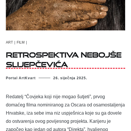
ART
|
FILM
|
Retrospektiva Nebojše
Slijepčevića
Portal ArtKvart
26. siječnja 2025.
Redatelj “Čovjeka koji nije mogao šutjeti”, prvog
domaćeg filma nominiranog za Oscara od osamostaljenja
Hrvatske, iza sebe ima niz uspješnica koje su ga dovele
do ostvarenja ovog povijesnog projekta. Karijeru je
započeo kao jedan od autora “Direkta”, hvaljenog