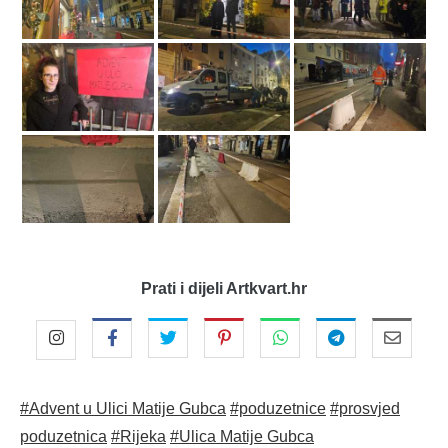
Prati i dijeli Artkvart.hr
#Advent u Ulici Matije Gubca
#poduzetnice
#prosvjed
poduzetnica
#Rijeka
#Ulica Matije Gubca