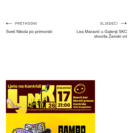
Navigacija
PRETHODNI
SLJEDEĆI
Sveti Nikola po primorski
Lea Maravić u Galeriji SKC
objava
stvorila Ženski vrt