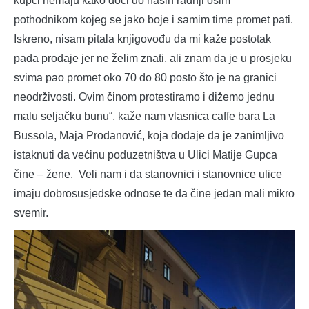
kupci nemaju kako doći do naših radnji osim
pothodnikom kojeg se jako boje i samim time promet pati.
Iskreno, nisam pitala knjigovođu da mi kaže postotak
pada prodaje jer ne želim znati, ali znam da je u prosjeku
svima pao promet oko 70 do 80 posto što je na granici
neodrživosti. Ovim činom protestiramo i dižemo jednu
malu seljačku bunu“, kaže nam vlasnica caffe bara La
Bussola, Maja Prodanović, koja dodaje da je zanimljivo
istaknuti da većinu poduzetništva u Ulici Matije Gupca
čine – žene. Veli nam i da stanovnici i stanovnice ulice
imaju dobrosusjedske odnose te da čine jedan mali mikro
svemir.