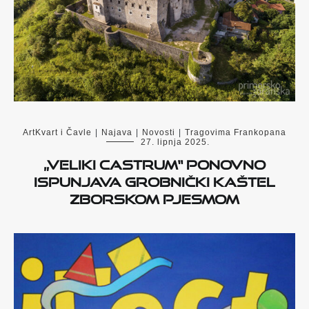
ArtKvart i Čavle
|
Najava
|
Novosti
|
Tragovima Frankopana
27. lipnja 2025.
„Veliki Castrum“ ponovno
ispunjava grobnički Kaštel
zborskom pjesmom