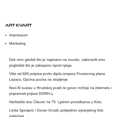
ART KVART
Impressum
Marketing
Dok smo gledali što je napisano na muralu, zaboravili smo
pogledati što je zakopano ispod njega
Više od 600 potpisa protiv dijela izmjena Prostornog plana
Lopara, Općina poziva na strpljenje
Novi AI sustav u Hrvatskoj pratit će govor mržnje na internetu i
pripremati prijave DORH-u
Harfistički duo Ćiković na 70. Ljetnim priredbama u Krku
Linda Spicijarić i Goran Grudić pobjednici srpanjskog foto
natječaja