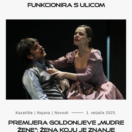
funkcionira s ulicom
Kazalište
|
Najava
|
Novosti
1. veljače 2025.
Premijera Goldonijeve „Mudre
žene“: Žena koju je znanje