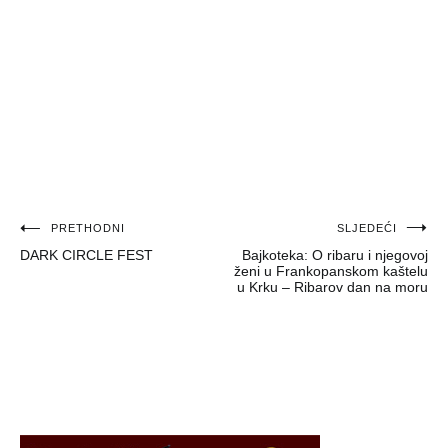
Navigacija
PRETHODNI
SLJEDEĆI
DARK CIRCLE FEST
Bajkoteka: O ribaru i njegovoj
objava
ženi u Frankopanskom kaštelu
u Krku – Ribarov dan na moru