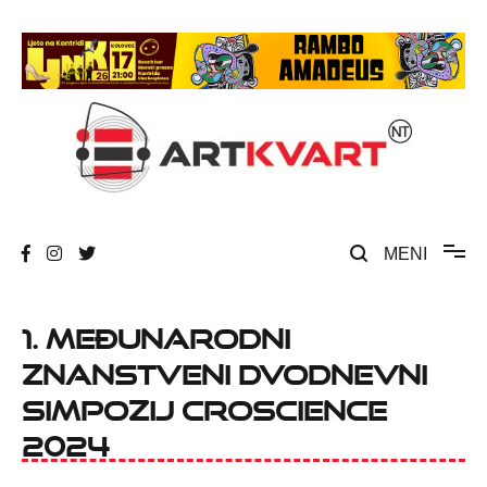
Skip
to
content
Umjetnost, kultura i društvena zbivanja
ArtKvart
MENI
1. međunarodni
znanstveni dvodnevni
simpozij CROSCIENCE
2024