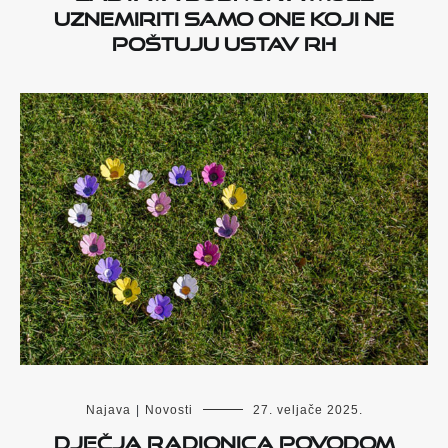
UZNEMIRITI SAMO ONE KOJI NE
POŠTUJU USTAV RH
Najava
|
Novosti
27. veljače 2025.
Dječja radionica povodom