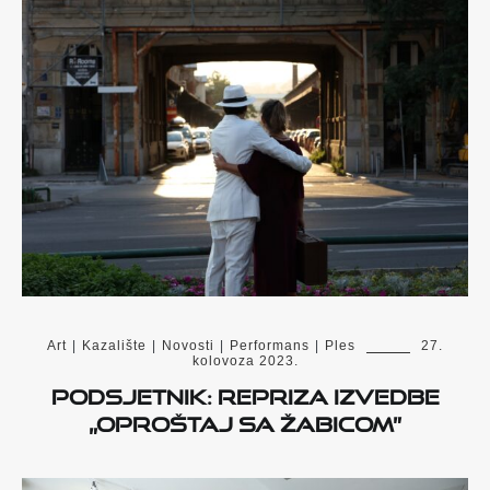
Art
|
Kazalište
|
Novosti
|
Performans
|
Ples
27.
kolovoza 2023.
Podsjetnik: Repriza izvedbe
„Oproštaj sa Žabicom”