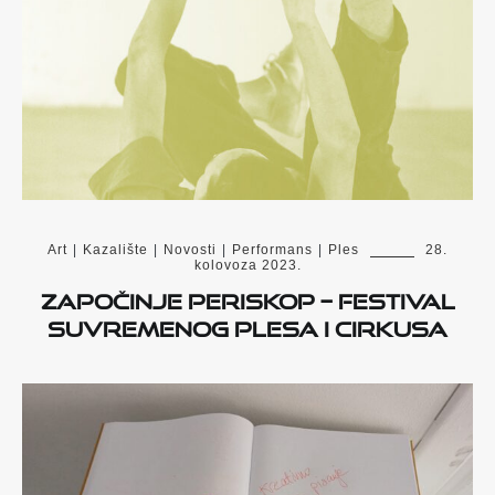
Art
|
Kazalište
|
Novosti
|
Performans
|
Ples
28.
kolovoza 2023.
Započinje PERISKOP – festival
suvremenog plesa i cirkusa