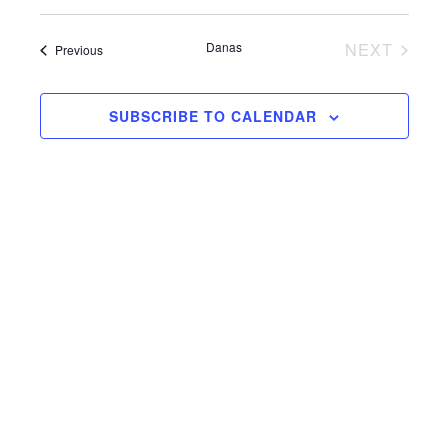
nav
pretr
Select
pog
i
date.
Danas
NEXT
Događaji
Previous
naviga
DOGAĐAJ
pregl
SUBSCRIBE TO CALENDAR