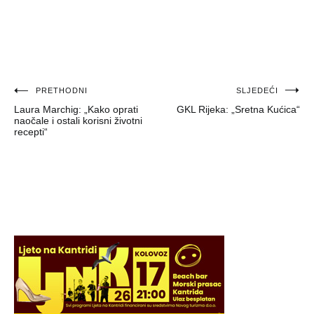
Navigacija
PRETHODNI
SLJEDEĆI
Laura Marchig: „Kako oprati
GKL Rijeka: „Sretna Kućica“
objava
naočale i ostali korisni životni
recepti“