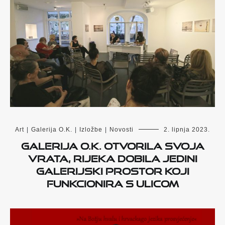
Art
|
Galerija O.K.
|
Izložbe
|
Novosti
2. lipnja 2023.
Galerija O.K. otvorila svoja
vrata, Rijeka dobila jedini
galerijski prostor koji
funkcionira s ulicom